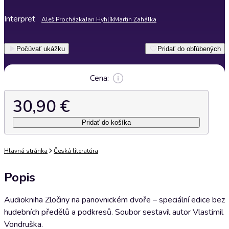
Interpret
Aleš Procházka
Jan Hyhlík
Martin Zahálka
Počúvať ukážku
Pridať do obľúbených
Cena:
30,90 €
Pridať do košíka
Hlavná stránka
Česká literatúra
Popis
Audiokniha Zločiny na panovnickém dvoře – speciální edice bez
hudebních předělů a podkresů. Soubor sestavil autor Vlastimil
Vondruška.