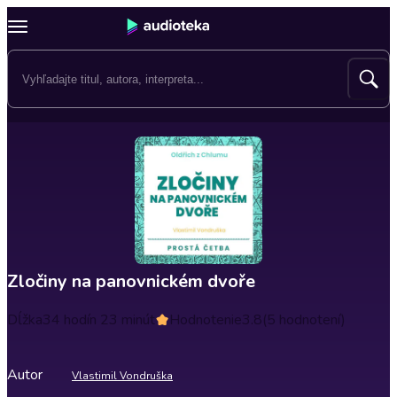
Zločiny na panovnickém dvoře
Dĺžka
34 hodín 23 minút
Hodnotenie
3.8
(5 hodnotení)
Autor
Vlastimil Vondruška