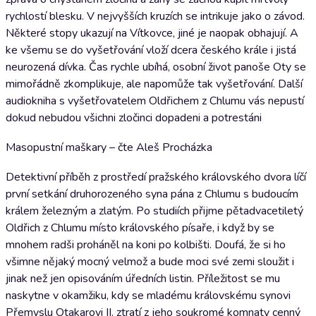
rychlostí blesku. V nejvyšších kruzích se intrikuje jako o závod.
Některé stopy ukazují na Vítkovce, jiné je naopak obhajují. A
ke všemu se do vyšetřování vloží dcera českého krále i jistá
neurozená dívka. Čas rychle ubíhá, osobní život panoše Oty se
mimořádně zkomplikuje, ale napomůže tak vyšetřování. Další
audiokniha s vyšetřovatelem Oldřichem z Chlumu vás nepustí
dokud nebudou všichni zločinci dopadeni a potrestáni
Masopustní maškary – čte Aleš Procházka
Detektivní příběh z prostředí pražského královského dvora líčí
první setkání druhorozeného syna pána z Chlumu s budoucím
králem železným a zlatým. Po studiích přijme pětadvacetiletý
Oldřich z Chlumu místo královského písaře, i když by se
mnohem radši proháněl na koni po kolbišti. Doufá, že si ho
všimne nějaký mocný velmož a bude moci své zemi sloužit i
jinak než jen opisováním úředních listin. Příležitost se mu
naskytne v okamžiku, kdy se mladému královskému synovi
Přemyslu Otakarovi II. ztratí z jeho soukromé komnaty cenný