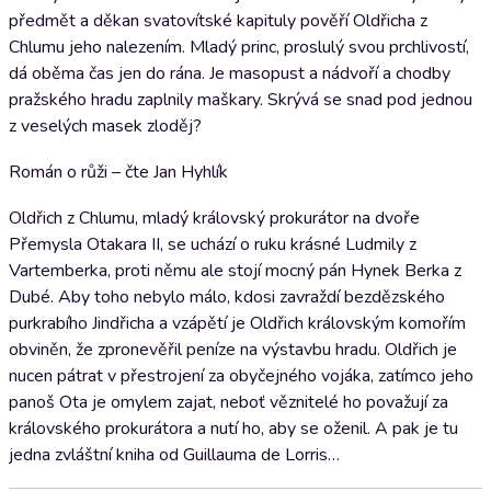
předmět a děkan svatovítské kapituly pověří Oldřicha z
Chlumu jeho nalezením. Mladý princ, proslulý svou prchlivostí,
dá oběma čas jen do rána. Je masopust a nádvoří a chodby
pražského hradu zaplnily maškary. Skrývá se snad pod jednou
z veselých masek zloděj?
Román o růži – čte Jan Hyhlík
Oldřich z Chlumu, mladý královský prokurátor na dvoře
Přemysla Otakara II, se uchází o ruku krásné Ludmily z
Vartemberka, proti němu ale stojí mocný pán Hynek Berka z
Dubé. Aby toho nebylo málo, kdosi zavraždí bezdězského
purkrabího Jindřicha a vzápětí je Oldřich královským komořím
obviněn, že zpronevěřil peníze na výstavbu hradu. Oldřich je
nucen pátrat v přestrojení za obyčejného vojáka, zatímco jeho
panoš Ota je omylem zajat, neboť věznitelé ho považují za
královského prokurátora a nutí ho, aby se oženil. A pak je tu
jedna zvláštní kniha od Guillauma de Lorris…