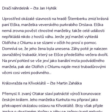
Dračí náhrdelník – čte Jan Hyhlík
Uprostřed okázalé slavnosti na hradě Šternberku zmizí krásná
paní Elška, manželka veverského purkrabího Drslava. Elška
nemá zrovna pověst ctnostné manželky, takže celé události
nepřikládá nikdo z hostů váhu. Jenže její manžel vyhledá
Oldřicha z Chlumu a se slzami v očích ho prosí o pomoc.
Domnívá se, že jeho žena byla unesena. Záhy poté je nalezen
zavražděný trubadúr, který se Elšce předešlého večera dvořil.
Na první pohled se vše jeví jako banální msta podváděného
manžela, pak ale Oldřich z Chlumu najde mezi trubadůrovými
věcmi cosi velmi podivného...
Královražda na Křivoklátě – čte Martin Zahálka
Přemysl II. zvaný Otakar slaví patnácté výročí korunovace
českým králem. Jeho manželka Kunhuta mu připraví jako
překvapení okázalou oslavu na Křivoklátě. Brzy však přijde
zpráva o chystaném zločinu a záhy se začnou kupit mrtvoly