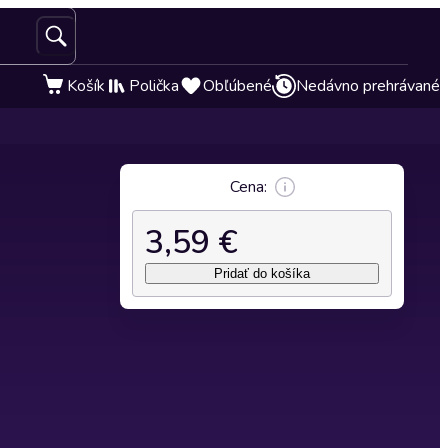
Košík
Polička
Obľúbené
Nedávno prehrávané
Cena:
3,59 €
Pridať do košíka