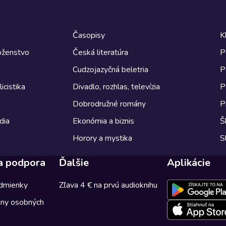
Časopisy
K
boženstvo
Česká literatúra
P
Cudzojazyčná beletria
P
icistika
Divadlo, rozhlas, televízia
P
Dobrodružné romány
P
dia
Ekonómia a biznis
Š
Horory a mystika
S
a podpora
Ďalšie
Aplikácie
dmienky
Zľava 4 € na prvú audioknihu
any osobných