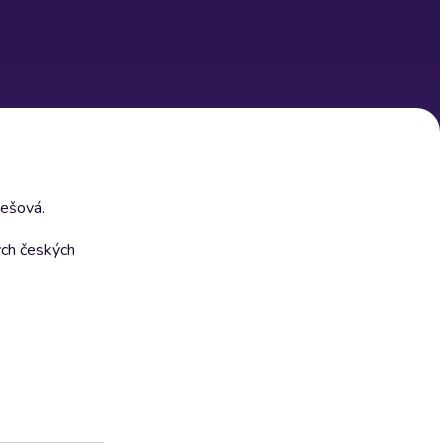
kešová.
ých českých