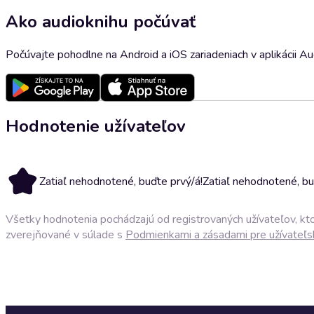
Ako audioknihu počúvať
Počúvajte pohodlne na Android a iOS zariadeniach v aplikácii A
Hodnotenie užívateľov
Zatiaľ nehodnotené, buďte prvý/á!
Zatiaľ nehodnotené, bu
Všetky hodnotenia pochádzajú od registrovaných užívateľov, ktor
zverejňované v súlade s
Podmienkami a zásadami pre užívateľs