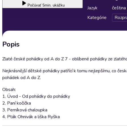
Počúvať
5min. ukážku
Jazyk
čeština
Kategórie
Rozpr
Popis
Zlaté české pohádky od A do Z 7 - oblíbené pohádky ze zlatého
Nejkrásnější dětské pohádky patřící k tomu nejlepšímu, co česká
pohádek od A do Z.
Obsah:
1. Úvod - Od pohádky do pohádky
2. Paní kočička
3. Perníková chaloupka
4. Pták Ohnivák a liška Ryška