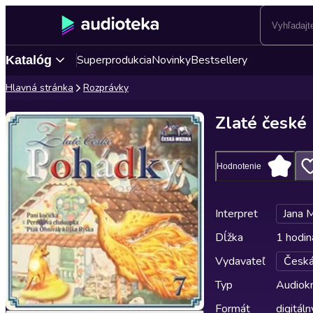
Superprodukcia
Novinky
Bestsellery
Katalóg
Hlavná stránka
Rozprávky
Zlaté české
Hodnotenie
Interpret
Jana 
Dĺžka
1 hodin
Vydavateľ
Česká
Typ
Audiok
Formát
digitáln