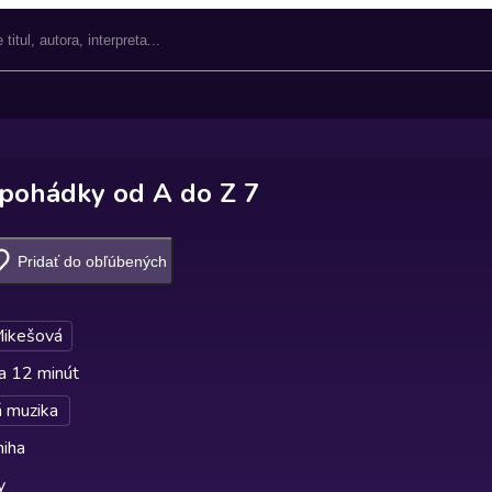
 pohádky od A do Z 7
Pridať do obľúbených
Mikešová
a 12 minút
 muzika
niha
y