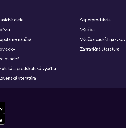
lasické diela
Superprodukcia
oézia
Výučba
opulárne náučná
Výučba cudzích jazykov
oviedky
Zahraničná literatúra
re mládež
kolská a predškolská výučba
lovenská literatúra