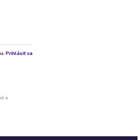
ia.
Prihlásiť sa
né a