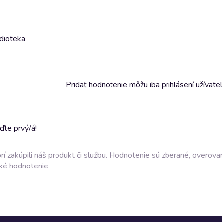
udioteka
Pridať hodnotenie môžu iba prihlásení užívatel
ďte prvý/á!
í zakúpili náš produkt či službu. Hodnotenie sú zberané, overova
ké hodnotenie