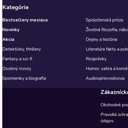
Kategórie
Bestsellery mesiaca
Spoločenská próza
Novinky
Životná filozofia, ná
Akcia
Dejiny a história
Detektívky, thrillery
Literatúra faktu a publ
Fantasy a sci-fi
Rozprávky
Osobný rozvoj
Humor, satira a komé
Spomienky a biografia
Audiosprievodcovia
Zákazníck
Obchodné po
Pravidlá ochr
údajov