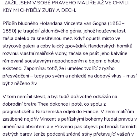
„ZAŽIL JSEM V SOBĚ PRAVÉHO MALÍŘE AŽ VE CHVÍLI,
KDY MI CHYBĚLY ZUBY A DECH.“
Příběh bludného Holanďana Vincenta van Gogha (1853–
1890) je tragédií zádumčivého génia, jehož houževnatost
zašla daleko za snesitelnou mez. Když opustil místo ve
strýcově galerii a coby laický zpovědník flanderských horníků
rozvinul vlastní malířské vlohy, začala se psát jeho kalvárie
rámovaná soustavným nepochopením a bojem o holou
existenci. Zapomínal totiž, že i umělec tvořící z ryzího
přesvědčení – tedy po svém a nehledě na dobový vkus – musí
být z něčeho živ.
V tom nemínil slevit, a byl tudíž doživotně odkázán na
dobrodiní bratra Thea dokonce i poté, co spolu z
pragmatického Nizozemska odjeli do Francie. V zemi malířům
zaslíbené nejdřív Vincent s pařížskými bohémy hledal pravdu v
umění nad absintem a v Provenci pak objevil potenciál tamních
ostrých barev. Jenže podcenil zrádné stíny přetavující vášeň v