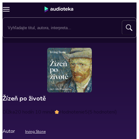
Žízeň po životě
Dĺžka
20 hodín 10 minút
Hodnotenie
5
(5 hodnotení)
Autor
Irving Stone