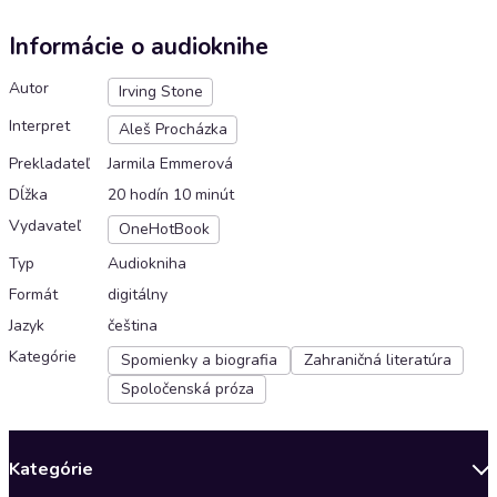
Informácie o audioknihe
Autor
Irving Stone
Interpret
Aleš Procházka
Prekladateľ
Jarmila Emmerová
Dĺžka
20 hodín 10 minút
Vydavateľ
OneHotBook
Typ
Audiokniha
Formát
digitálny
Jazyk
čeština
Kategórie
Spomienky a biografia
Zahraničná literatúra
Spoločenská próza
Kategórie