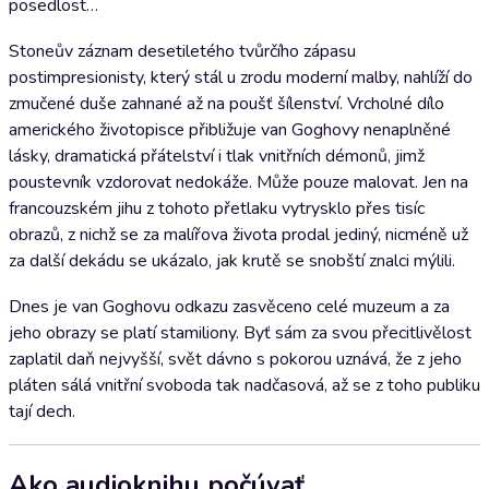
posedlost…
Stoneův záznam desetiletého tvůrčího zápasu
postimpresionisty, který stál u zrodu moderní malby, nahlíží do
zmučené duše zahnané až na poušť šílenství. Vrcholné dílo
amerického životopisce přibližuje van Goghovy nenaplněné
lásky, dramatická přátelství i tlak vnitřních démonů, jimž
poustevník vzdorovat nedokáže. Může pouze malovat. Jen na
francouzském jihu z tohoto přetlaku vytrysklo přes tisíc
obrazů, z nichž se za malířova života prodal jediný, nicméně už
za další dekádu se ukázalo, jak krutě se snobští znalci mýlili.
Dnes je van Goghovu odkazu zasvěceno celé muzeum a za
jeho obrazy se platí stamiliony. Byť sám za svou přecitlivělost
zaplatil daň nejvyšší, svět dávno s pokorou uznává, že z jeho
pláten sálá vnitřní svoboda tak nadčasová, až se z toho publiku
tají dech.
Ako audioknihu počúvať