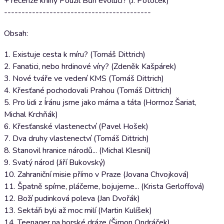
+ recenze knihy Použil Bůh evoluci? (J. Potoček)
------------------------------------------
Obsah:
1. Existuje cesta k míru? (Tomáš Dittrich)
2. Fanatici, nebo hrdinové víry? (Zdeněk Kašpárek)
3. Nové tváře ve vedení KMS (Tomáš Dittrich)
4. Křesťané pochodovali Prahou (Tomáš Dittrich)
5. Pro lidi z Íránu jsme jako máma a táta (Hormoz Šariat,
Michal Krchňák)
6. Křesťanské vlastenectví (Pavel Hošek)
7. Dva druhy vlastenectví (Tomáš Dittrich)
8. Stanovil hranice národů... (Michal Klesnil)
9. Svatý národ (Jiří Bukovský)
10. Zahraniční misie přímo v Praze (Jovana Chvojková)
11. Špatně spíme, pláčeme, bojujeme... (Krista Gerloffová)
12. Boží pudinková poleva (Jan Dvořák)
13. Sektáři byli až moc milí (Martin Kulíšek)
14. Teenager na horské dráze (Šimon Ondráček)