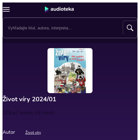
Život víry 2024/01
Dĺžka
2 hodiny 56 minút
Autor
Život víry