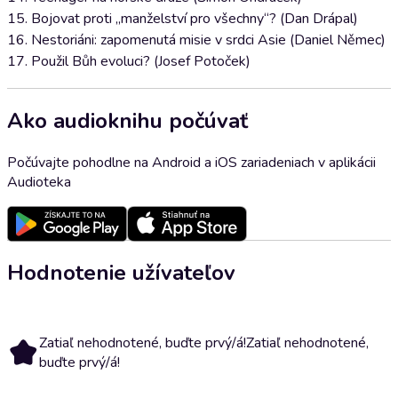
15. Bojovat proti „manželství pro všechny“? (Dan Drápal)
16. Nestoriáni: zapomenutá misie v srdci Asie (Daniel Němec)
17. Použil Bůh evoluci? (Josef Potoček)
Ako audioknihu počúvať
Počúvajte pohodlne na Android a iOS zariadeniach v aplikácii
Audioteka
Hodnotenie užívateľov
Zatiaľ nehodnotené, buďte prvý/á!
Zatiaľ nehodnotené,
buďte prvý/á!