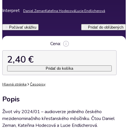
Interpret
Daniel Zeman
Kateřina Hodecová
Lucie Endlicherová
Počúvať ukážku
Pridať do obľúbených
Cena:
2,40 €
Pridať do košíka
Hlavná stránka
Časopisy
Popis
Život víry 2024/01 – audioverze jediného českého
mezidenominačního křesťanského měsíčníku. Čtou Daniel
Zeman, Kateřina Hodecová a Lucie Endlicherová.