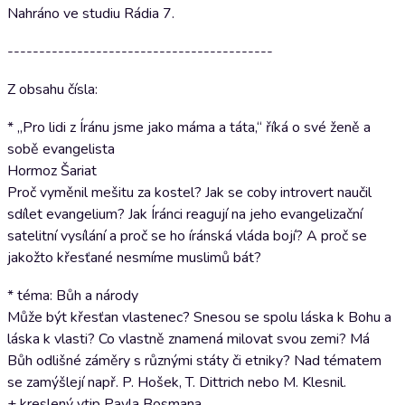
Nahráno ve studiu Rádia 7.
------------------------------------------
Z obsahu čísla:
* „Pro lidi z Íránu jsme jako máma a táta,“ říká o své ženě a
sobě evangelista
Hormoz Šariat
Proč vyměnil mešitu za kostel? Jak se coby introvert naučil
sdílet evangelium? Jak Íránci reagují na jeho evangelizační
satelitní vysílání a proč se ho íránská vláda bojí? A proč se
jakožto křesťané nesmíme muslimů bát?
* téma: Bůh a národy
Může být křesťan vlastenec? Snesou se spolu láska k Bohu a
láska k vlasti? Co vlastně znamená milovat svou zemi? Má
Bůh odlišné záměry s různými státy či etniky? Nad tématem
se zamýšlejí např. P. Hošek, T. Dittrich nebo M. Klesnil.
+ kreslený vtip Pavla Bosmana