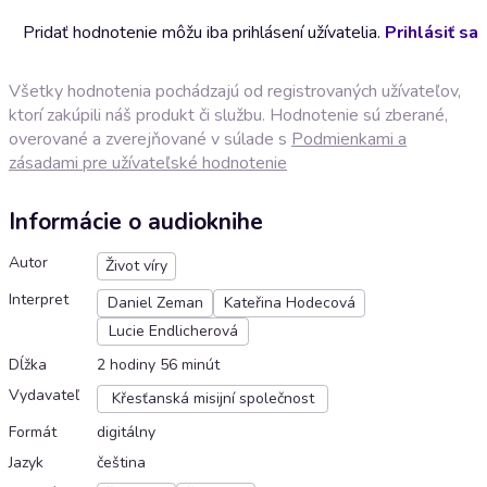
Pridať hodnotenie môžu iba prihlásení užívatelia.
Prihlásiť sa
Všetky hodnotenia pochádzajú od registrovaných užívateľov,
ktorí zakúpili náš produkt či službu. Hodnotenie sú zberané,
overované a zverejňované v súlade s
Podmienkami a
zásadami pre užívateľské hodnotenie
Informácie o audioknihe
Autor
Život víry
Interpret
Daniel Zeman
Kateřina Hodecová
Lucie Endlicherová
Dĺžka
2 hodiny 56 minút
Vydavateľ
Křesťanská misijní společnost
Formát
digitálny
Jazyk
čeština