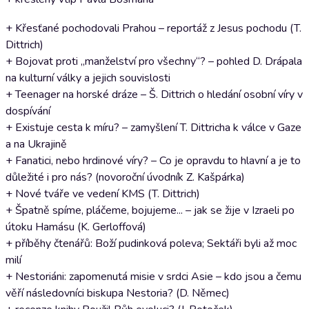
+ Křesťané pochodovali Prahou – reportáž z Jesus pochodu (T.
Dittrich)
+ Bojovat proti „manželství pro všechny“? – pohled D. Drápala
na kulturní války a jejich souvislosti
+ Teenager na horské dráze – Š. Dittrich o hledání osobní víry v
dospívání
+ Existuje cesta k míru? – zamyšlení T. Dittricha k válce v Gaze
a na Ukrajině
+ Fanatici, nebo hrdinové víry? – Co je opravdu to hlavní a je to
důležité i pro nás? (novoroční úvodník Z. Kašpárka)
+ Nové tváře ve vedení KMS (T. Dittrich)
+ Špatně spíme, pláčeme, bojujeme... – jak se žije v Izraeli po
útoku Hamásu (K. Gerloffová)
+ příběhy čtenářů: Boží pudinková poleva; Sektáři byli až moc
milí
+ Nestoriáni: zapomenutá misie v srdci Asie – kdo jsou a čemu
věří následovníci biskupa Nestoria? (D. Němec)