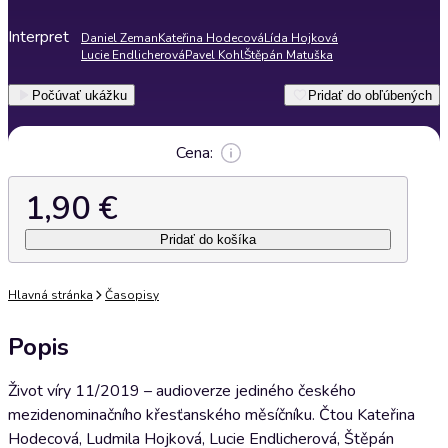
Interpret
Daniel Zeman
Kateřina Hodecová
Lída Hojková
Lucie Endlicherová
Pavel Kohl
Štěpán Matuška
Počúvať ukážku
Pridať do obľúbených
Cena:
1,90 €
Pridať do košíka
Hlavná stránka
Časopisy
Popis
Život víry 11/2019 – audioverze jediného českého
mezidenominačního křesťanského měsíčníku. Čtou Kateřina
Hodecová, Ludmila Hojková, Lucie Endlicherová, Štěpán