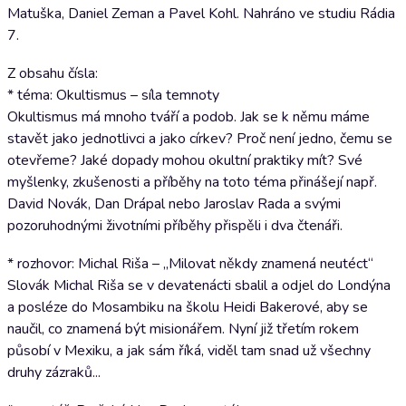
Matuška, Daniel Zeman a Pavel Kohl. Nahráno ve studiu Rádia
7.
Z obsahu čísla:
* téma: Okultismus – síla temnoty
Okultismus má mnoho tváří a podob. Jak se k němu máme
stavět jako jednotlivci a jako církev? Proč není jedno, čemu se
otevřeme? Jaké dopady mohou okultní praktiky mít? Své
myšlenky, zkušenosti a příběhy na toto téma přinášejí např.
David Novák, Dan Drápal nebo Jaroslav Rada a svými
pozoruhodnými životními příběhy přispěli i dva čtenáři.
* rozhovor: Michal Riša – „Milovat někdy znamená neutéct“
Slovák Michal Riša se v devatenácti sbalil a odjel do Londýna
a posléze do Mosambiku na školu Heidi Bakerové, aby se
naučil, co znamená být misionářem. Nyní již třetím rokem
působí v Mexiku, a jak sám říká, viděl tam snad už všechny
druhy zázraků...