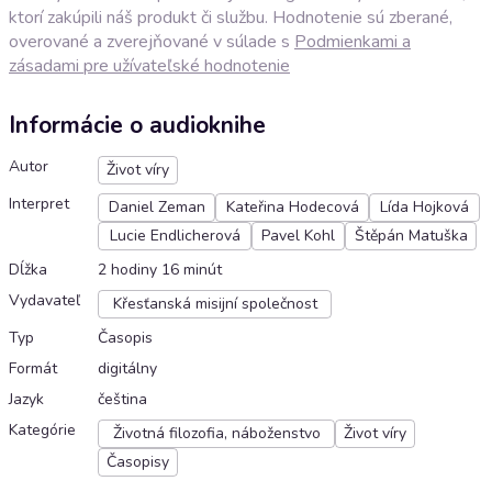
ktorí zakúpili náš produkt či službu. Hodnotenie sú zberané,
overované a zverejňované v súlade s
Podmienkami a
zásadami pre užívateľské hodnotenie
Informácie o audioknihe
Autor
Život víry
Interpret
Daniel Zeman
Kateřina Hodecová
Lída Hojková
Lucie Endlicherová
Pavel Kohl
Štěpán Matuška
Dĺžka
2 hodiny 16 minút
Vydavateľ
Křesťanská misijní společnost
Typ
Časopis
Formát
digitálny
Jazyk
čeština
Kategórie
Životná filozofia, náboženstvo
Život víry
Časopisy