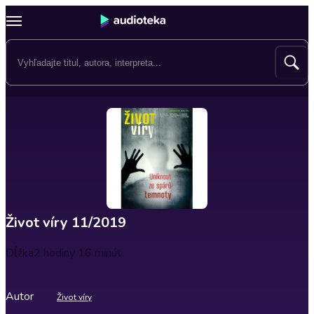
Život víry 11/2019
Dĺžka
2 hodiny 16 minút
Autor
Život víry