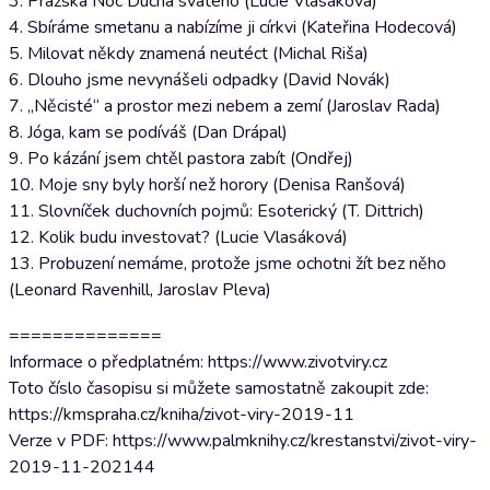
3. Pražská Noc Ducha svatého (Lucie Vlasáková)
4. Sbíráme smetanu a nabízíme ji církvi (Kateřina Hodecová)
5. Milovat někdy znamená neutéct (Michal Riša)
6. Dlouho jsme nevynášeli odpadky (David Novák)
7. „Něcisté“ a prostor mezi nebem a zemí (Jaroslav Rada)
8. Jóga, kam se podíváš (Dan Drápal)
9. Po kázání jsem chtěl pastora zabít (Ondřej)
10. Moje sny byly horší než horory (Denisa Ranšová)
11. Slovníček duchovních pojmů: Esoterický (T. Dittrich)
12. Kolik budu investovat? (Lucie Vlasáková)
13. Probuzení nemáme, protože jsme ochotni žít bez něho
(Leonard Ravenhill, Jaroslav Pleva)
==============
Informace o předplatném: https://www.zivotviry.cz
Toto číslo časopisu si můžete samostatně zakoupit zde:
https://kmspraha.cz/kniha/zivot-viry-2019-11
Verze v PDF: https://www.palmknihy.cz/krestanstvi/zivot-viry-
2019-11-202144