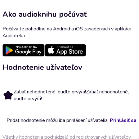
Ako audioknihu počúvať
Počúvajte pohodlne na Android a iOS zariadeniach v aplikácii
Audioteka
Hodnotenie užívateľov
Zatiaľ nehodnotené, buďte prvý/á!
Zatiaľ nehodnotené,
buďte prvý/á!
Pridať hodnotenie môžu iba prihlásení užívatelia.
Prihlásiť sa
Všetky hodnotenia pochádzajú od registrovaných užívateľov,