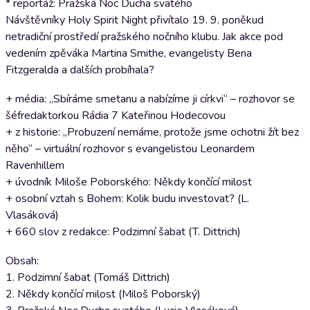
* reportáž: Pražská Noc Ducha svatého
Návštěvníky Holy Spirit Night přivítalo 19. 9. poněkud
netradiční prostředí pražského nočního klubu. Jak akce pod
vedením zpěváka Martina Smithe, evangelisty Bena
Fitzgeralda a dalších probíhala?
+ média: „Sbíráme smetanu a nabízíme ji církvi“ – rozhovor se
šéfredaktorkou Rádia 7 Kateřinou Hodecovou
+ z historie: „Probuzení nemáme, protože jsme ochotni žít bez
něho“ – virtuální rozhovor s evangelistou Leonardem
Ravenhillem
+ úvodník Miloše Poborského: Někdy končící milost
+ osobní vztah s Bohem: Kolik budu investovat? (L.
Vlasáková)
+ 660 slov z redakce: Podzimní šabat (T. Dittrich)
Obsah:
1. Podzimní šabat (Tomáš Dittrich)
2. Někdy končící milost (Miloš Poborský)