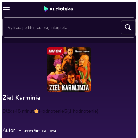
Ziel Karminia
Dĺžka
48 minút
Hodnotenie
5
(1 hodnotenie)
Autor
Maureen Simpsonová