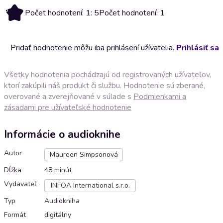
5
Počet hodnotení: 1: 5
Počet hodnotení: 1
Pridať hodnotenie môžu iba prihlásení užívatelia.
Prihlásiť sa
Všetky hodnotenia pochádzajú od registrovaných užívateľov,
ktorí zakúpili náš produkt či službu. Hodnotenie sú zberané,
overované a zverejňované v súlade s
Podmienkami a
zásadami pre užívateľské hodnotenie
Informácie o audioknihe
Autor
Maureen Simpsonová
Dĺžka
48 minút
Vydavateľ
INFOA International s.r.o.
Typ
Audiokniha
Formát
digitálny