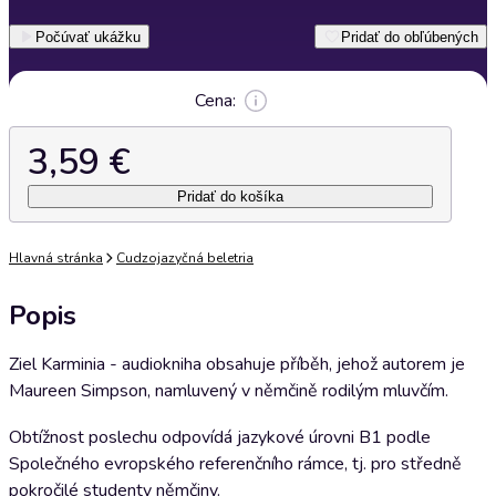
Počúvať ukážku
Pridať do obľúbených
Cena:
3,59 €
Pridať do košíka
Hlavná stránka
Cudzojazyčná beletria
Popis
Ziel Karminia - audiokniha obsahuje příběh, jehož autorem je
Maureen Simpson, namluvený v němčině rodilým mluvčím.
Obtížnost poslechu odpovídá jazykové úrovni B1 podle
Společného evropského referenčního rámce, tj. pro středně
pokročilé studenty němčiny.