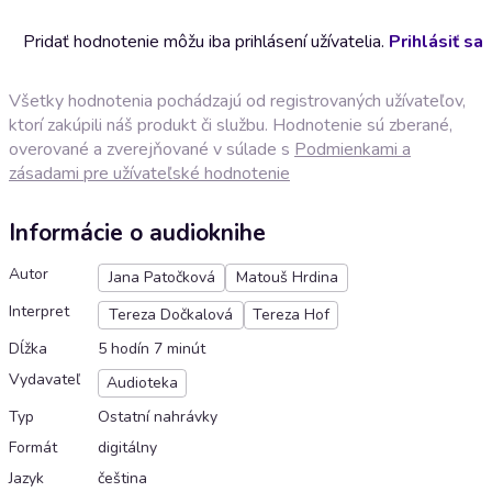
Pridať hodnotenie môžu iba prihlásení užívatelia.
Prihlásiť sa
Všetky hodnotenia pochádzajú od registrovaných užívateľov,
ktorí zakúpili náš produkt či službu. Hodnotenie sú zberané,
overované a zverejňované v súlade s
Podmienkami a
zásadami pre užívateľské hodnotenie
Informácie o audioknihe
Autor
Jana Patočková
Matouš Hrdina
Interpret
Tereza Dočkalová
Tereza Hof
Dĺžka
5 hodín 7 minút
Vydavateľ
Audioteka
Typ
Ostatní nahrávky
Formát
digitálny
Jazyk
čeština