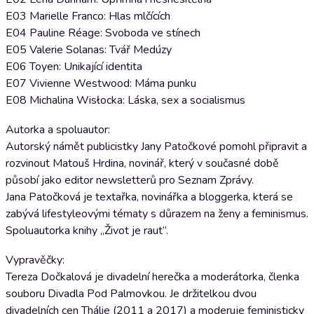
E03 Marielle Franco: Hlas mlčících
E04 Pauline Réage: Svoboda ve stínech
E05 Valerie Solanas: Tvář Medúzy
E06 Toyen: Unikající identita
E07 Vivienne Westwood: Máma punku
E08 Michalina Wisłocka: Láska, sex a socialismus
Autorka a spoluautor:
Autorský námět publicistky Jany Patočkové pomohl připravit a
rozvinout Matouš Hrdina, novinář, který v současné době
působí jako editor newsletterů pro Seznam Zprávy.
Jana Patočková je textařka, novinářka a bloggerka, která se
zabývá lifestyleovými tématy s důrazem na ženy a feminismus.
Spoluautorka knihy „Život je raut“.
Vypravěčky:
Tereza Dočkalová je divadelní herečka a moderátorka, členka
souboru Divadla Pod Palmovkou. Je držitelkou dvou
divadelních cen Thálie (2011 a 2017) a moderuje feministicky