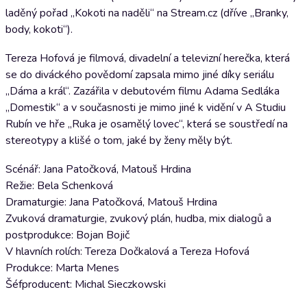
laděný pořad „Kokoti na naděli“ na Stream.cz (dříve „Branky,
body, kokoti“).
Tereza Hofová je filmová, divadelní a televizní herečka, která
se do diváckého povědomí zapsala mimo jiné díky seriálu
„Dáma a král“. Zazářila v debutovém filmu Adama Sedláka
„Domestik“ a v současnosti je mimo jiné k vidění v A Studiu
Rubín ve hře „Ruka je osamělý lovec“, která se soustředí na
stereotypy a klišé o tom, jaké by ženy měly být.
Scénář: Jana Patočková, Matouš Hrdina
Režie: Bela Schenková
Dramaturgie: Jana Patočková, Matouš Hrdina
Zvuková dramaturgie, zvukový plán, hudba, mix dialogů a
postprodukce: Bojan Bojič
V hlavních rolích: Tereza Dočkalová a Tereza Hofová
Produkce: Marta Menes
Šéfproducent: Michal Sieczkowski