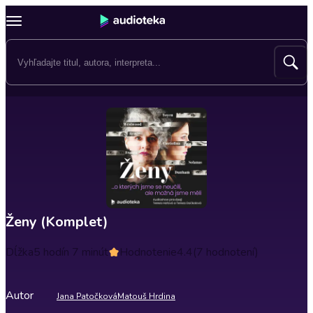
Ženy (Komplet)
Dĺžka
5 hodín 7 minút
Hodnotenie
4.4
(7 hodnotení)
Autor
Jana Patočková
Matouš Hrdina