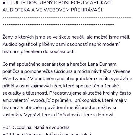
● TITUL JE DOSTUPNÝ K POSLECHU V APLIKACI
AUDIOTEKA A VE WEBOVÉM PŘEHRÁVAČI.
-------------------------------------------------------------
-----------------------------------------------------
Ženy, o kterých jsme se ve škole neučili, ale možná jsme měli.
Audiobiografické příběhy osmi osobností napříč moderní
historií s přesahem do současnosti.
Co má společného scénáristka a herečka Lena Dunham,
politička a pornoherečka Cicciolina a módní návrhářka Vivienne
Westwood? V poutavém audiobiografickém seriálu vyprávíme
příběhy osmi zajímavých žen, které spojuje téma ženské
sexuality a tělesnosti. Představujeme skutečné hrdinky, často
ambivalentní, vybočující z průměru, průkopnické, které mají v
historii a v obecném povědomí menší prostor, než by si
zasloužily. Vypráví Tereza Dočkalová a Tereza Hofová.
E01 Cicciolina: Nahá a svobodná
E02 Lena Dunham: Upřímná i nesnesitelná