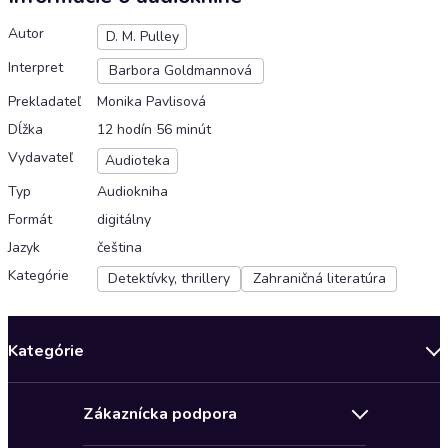
Autor
D. M. Pulley
Interpret
Barbora Goldmannová
Prekladateľ
Monika Pavlisová
Dĺžka
12 hodín 56 minút
Vydavateľ
Audioteka
Typ
Audiokniha
Formát
digitálny
Jazyk
čeština
Kategórie
Detektívky, thrillery
Zahraničná literatúra
Kategórie
Bestsellery mesiaca
Zákaznícka podpora
Novinky