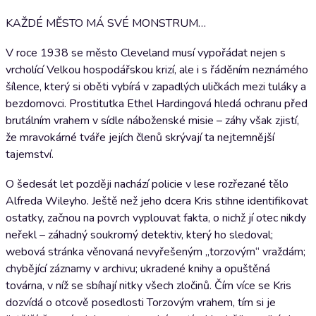
KAŽDÉ MĚSTO MÁ SVÉ MONSTRUM…
V roce 1938 se město Cleveland musí vypořádat nejen s
vrcholící Velkou hospodářskou krizí, ale i s řáděním neznámého
šílence, který si oběti vybírá v zapadlých uličkách mezi tuláky a
bezdomovci. Prostitutka Ethel Hardingová hledá ochranu před
brutálním vrahem v sídle náboženské misie – záhy však zjistí,
že mravokárné tváře jejích členů skrývají ta nejtemnější
tajemství.
O šedesát let později nachází policie v lese rozřezané tělo
Alfreda Wileyho. Ještě než jeho dcera Kris stihne identifikovat
ostatky, začnou na povrch vyplouvat fakta, o nichž jí otec nikdy
neřekl – záhadný soukromý detektiv, který ho sledoval;
webová stránka věnovaná nevyřešeným „torzovým“ vraždám;
chybějící záznamy v archivu; ukradené knihy a opuštěná
továrna, v níž se sbíhají nitky všech zločinů. Čím více se Kris
dozvídá o otcově posedlosti Torzovým vrahem, tím si je