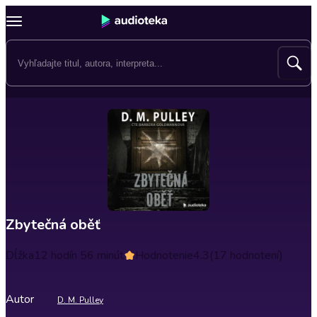
Zbytečná oběť
Dĺžka
12 hodín 56 minút
Hodnotenie
4.3
(17 hodnotení)
Autor
D. M. Pulley