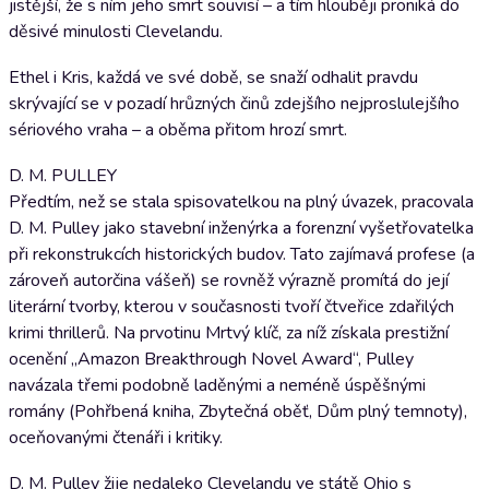
jistější, že s ním jeho smrt souvisí – a tím hlouběji proniká do
děsivé minulosti Clevelandu.
Ethel i Kris, každá ve své době, se snaží odhalit pravdu
skrývající se v pozadí hrůzných činů zdejšího nejproslulejšího
sériového vraha – a oběma přitom hrozí smrt.
D. M. PULLEY
Předtím, než se stala spisovatelkou na plný úvazek, pracovala
D. M. Pulley jako stavební inženýrka a forenzní vyšetřovatelka
při rekonstrukcích historických budov. Tato zajímavá profese (a
zároveň autorčina vášeň) se rovněž výrazně promítá do její
literární tvorby, kterou v současnosti tvoří čtveřice zdařilých
krimi thrillerů. Na prvotinu Mrtvý klíč, za níž získala prestižní
ocenění „Amazon Breakthrough Novel Award“, Pulley
navázala třemi podobně laděnými a neméně úspěšnými
romány (Pohřbená kniha, Zbytečná oběť, Dům plný temnoty),
oceňovanými čtenáři i kritiky.
D. M. Pulley žije nedaleko Clevelandu ve státě Ohio s