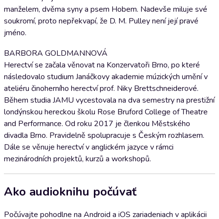
manželem, dvěma syny a psem Hobem. Nadevše miluje své
soukromí, proto nepřekvapí, že D. M. Pulley není její pravé
jméno.
BARBORA GOLDMANNOVÁ
Herectví se začala věnovat na Konzervatoři Brno, po které
následovalo studium Janáčkovy akademie múzických umění v
ateliéru činoherního herectví prof. Niky Brettschneiderové.
Během studia JAMU vycestovala na dva semestry na prestižní
londýnskou hereckou školu Rose Bruford College of Theatre
and Performance. Od roku 2017 je členkou Městského
divadla Brno. Pravidelně spolupracuje s Českým rozhlasem.
Dále se věnuje herectví v anglickém jazyce v rámci
mezinárodních projektů, kurzů a workshopů.
Ako audioknihu počúvať
Počúvajte pohodlne na Android a iOS zariadeniach v aplikácii