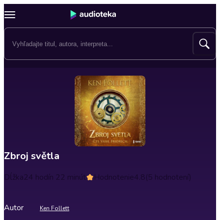
Zbroj světla
Dĺžka
24 hodín 22 minút
Hodnotenie
4.8
(5 hodnotení)
Autor
Ken Follett