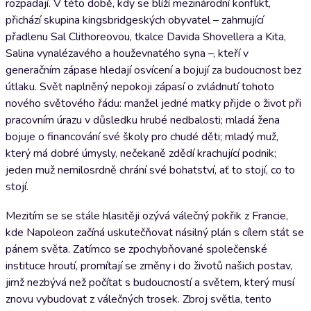
rozpadají. V této době, kdy se blíží mezinárodní konflikt,
přichází skupina kingsbridgeských obyvatel – zahrnující
přadlenu Sal Clithoreovou, tkalce Davida Shovellera a Kita,
Salina vynalézavého a houževnatého syna –, kteří v
generačním zápase hledají osvícení a bojují za budoucnost bez
útlaku. Svět naplněný nepokoji zápasí o zvládnutí tohoto
nového světového řádu: manžel jedné matky přijde o život při
pracovním úrazu v důsledku hrubé nedbalosti; mladá žena
bojuje o financování své školy pro chudé děti; mladý muž,
který má dobré úmysly, nečekaně zdědí krachující podnik;
jeden muž nemilosrdně chrání své bohatství, ať to stojí, co to
stojí.
Mezitím se se stále hlasitěji ozývá válečný pokřik z Francie,
kde Napoleon začíná uskutečňovat násilný plán s cílem stát se
pánem světa. Zatímco se zpochybňované společenské
instituce hroutí, promítají se změny i do životů našich postav,
jimž nezbývá než počítat s budoucností a světem, který musí
znovu vybudovat z válečných trosek. Zbroj světla, tento