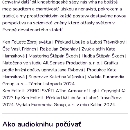
úchvatný další díl kingsbridgeské ságy, nás vrhá na bojiště
mezi soucitem a chamtivostí, láskou a nenávistí, pokrokem a
tradicí, a my prostřednictvím každé postavy dostáváme novou
perspektivu na seizmické změny, které otřásly světem v
Evropě devatenáctého století.
Ken Follett: Zbroj světla | Překlad Libuše a Luboš Trávníčkovi|
Čte Vasil Fridrich | Režie Jan Drbohlav | Zvuk a střih Kate
Hamsíková | Mastering Štěpán Škoch | Hudba Štěpán Škoch |
Natočeno ve studiu All Senses Production s. r. o. | Grafiku
podle knižní obálky upravila Jana Rybová | Produkce Kate
Hamsíková | Supervize Kateřina Višinská | Vydala Euromedia
Group, a. s. – Témbr, listopadu 2024.
Ken Follett. ZBROJ SVĚTLAThe Armour of Light. Copyright ©
2023 by Ken Follett. Překlad © Libuše a Luboš Trávníčkovi,
2024. Vydala Euromedia Group, a. s. v edici Kalibr, 2024.
Ako audioknihu počúvať