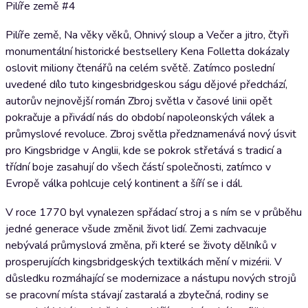
Pilíře země #4
Pilíře země, Na věky věků, Ohnivý sloup a Večer a jitro, čtyři
monumentální historické bestsellery Kena Folletta dokázaly
oslovit miliony čtenářů na celém světě. Zatímco poslední
uvedené dílo tuto kingesbridgeskou ságu dějové předchází,
autorův nejnovější román Zbroj světla v časové linii opět
pokračuje a přivádí nás do období napoleonských válek a
průmyslové revoluce. Zbroj světla předznamenává nový úsvit
pro Kingsbridge v Anglii, kde se pokrok střetává s tradicí a
třídní boje zasahují do všech částí společnosti, zatímco v
Evropě válka pohlcuje celý kontinent a šíří se i dál.
V roce 1770 byl vynalezen spřádací stroj a s ním se v průběhu
jedné generace všude změnil život lidí. Zemi zachvacuje
nebývalá průmyslová změna, při které se životy dělníků v
prosperujících kingsbridgeských textilkách mění v mizérii. V
důsledku rozmáhající se modernizace a nástupu nových strojů
se pracovní místa stávají zastaralá a zbytečná, rodiny se