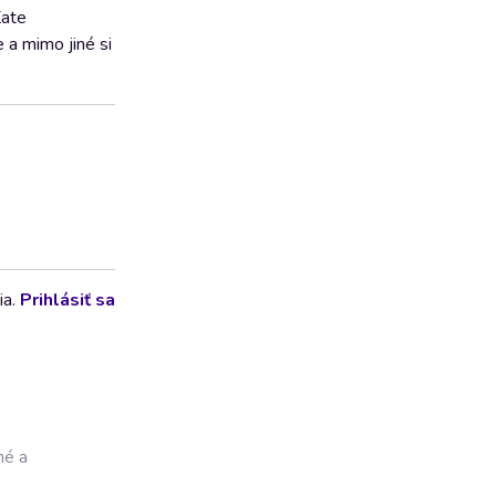
Kate
 a mimo jiné si
ia.
Prihlásiť sa
né a