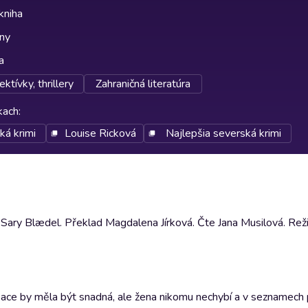
kniha
lny
a
ktívky, thrillery
Zahraničná literatúra
rkach
:
ká krimi
Louise Ricková
Najlepšia severská krimi
Sary Blædel. Překlad Magdalena Jírková. Čte Jana Musilová. Rež
ifikace by měla být snadná, ale žena nikomu nechybí a v seznamec