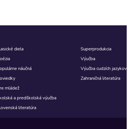
lasické diela
Superprodukcia
oézia
Výučba
opulárne náučná
Výučba cudzích jazykov
oviedky
Zahraničná literatúra
re mládež
kolská a predškolská výučba
lovenská literatúra