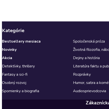
Kategórie
Bestsellery mesiaca
Spoločenská próza
Novinky
Životná filozofia, ná
Akcia
Dejiny a história
Detektívky, thrillery
Literatúra faktu a publ
Fantasy a sci-fi
Rozprávky
Osobný rozvoj
Humor, satira a komé
Spomienky a biografia
Audiosprievodcovia
Zákazníck