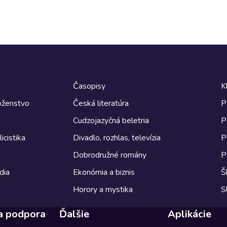
Časopisy
K
boženstvo
Česká literatúra
P
Cudzojazyčná beletria
P
icistika
Divadlo, rozhlas, televízia
P
Dobrodružné romány
P
dia
Ekonómia a biznis
Š
Horory a mystika
S
a podpora
Ďalšie
Aplikácie