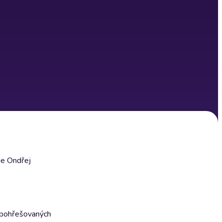
ie Ondřej
h pohřešovaných