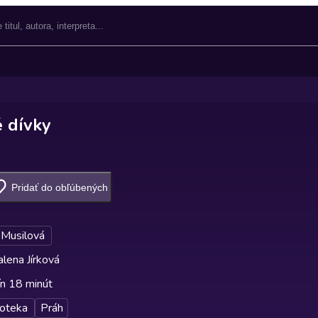
 dívky
Pridať do obľúbených
 Musilová
lena Jírková
ín 18 minút
oteka
Práh