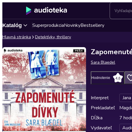
Superprodukcia
Novinky
Bestsellery
Katalóg
Hlavná stránka
Detektívky, thrillery
Zapomenuté
Sara Blaedel
Hodnotenie
4,6
Interpret
Jana
Prekladateľ
Magda
Dĺžka
7 hod
Vydavateľ
Audi