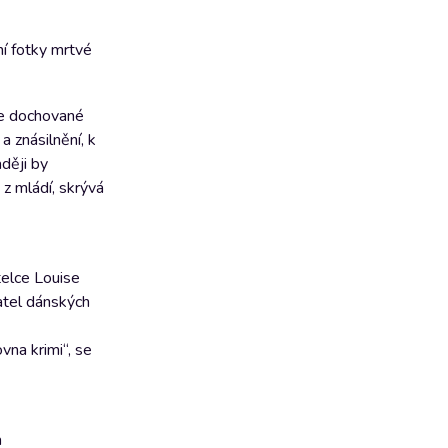
ní fotky mrtvé
le dochované
 znásilnění, k
aději by
 z mládí, skrývá
telce Louise
vatel dánských
vna krimi“, se
a