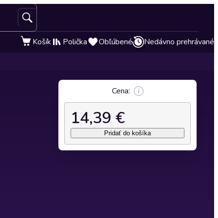
Košík
Polička
Obľúbené
Nedávno prehrávané
Cena:
14,39 €
Pridať do košíka