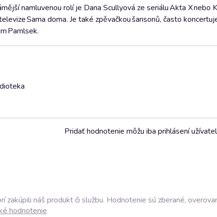
ámější namluvenou rolí je Dana Scullyová ze seriálu Akta X nebo 
elevize Sama doma. Je také zpěvačkou šansonů, často koncertuje
vem Pamlsek.
udioteka
Pridať hodnotenie môžu iba prihlásení užívatel
í zakúpili náš produkt či službu. Hodnotenie sú zberané, overova
ké hodnotenie