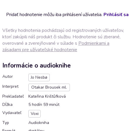
Pridať hodnotenie môžu iba prihlásení užívatelia.
Prihlásiť sa
Všetky hodnotenia pochádzajú od registrovaných užívateľov,
ktorí zakúpili náš produkt či službu. Hodnotenie sú zberané,
overované a zverejňované v súlade s
Podmienkami a
zásadami pre užívateľské hodnotenie
Informácie o audioknihe
Autor
Jo Nesbø
Interpret
Otakar Brousek ml.
Prekladateľ
Kateřina Krištůfková
Dĺžka
5 hodín 59 minút
Vydavateľ
Voxi
Typ
Audiokniha
Formát
digitálny