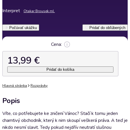
Interpret
Otakar Brousek ml.
Počúvať ukážku
Pridať do obľúbených
Cena:
13,99 €
Pridať do košíka
Hlavná stránka
Rozprávky
Popis
Víte, co potřebujete ke zničení Vánoc? Stačí k tomu jeden
chamtivý obchodník, který k nim skoupí veškerá práva. A teď je
nikdo nesmí slavit. Tedy pokud nejdřív neutratí slušnou