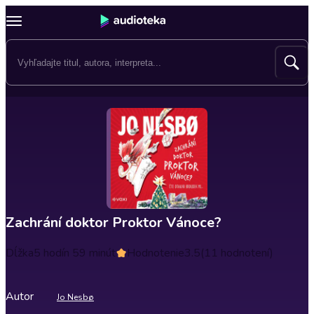
Zachrání doktor Proktor Vánoce?
Dĺžka
5 hodín 59 minút
Hodnotenie
3.5
(11 hodnotení)
Autor
Jo Nesbø