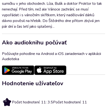
sumičku v jeho obchodech. Líza, Bulík a doktor Proktor to tak
nenechají. Před tím, než ale Vánoce zachrání, se musí
vypořádat i s vánočním skřítkem, který nadělování dárků
dávno pověsil na hřebík. Do Štědrého dne přitom zbývá jen
pár dní a čas letí jako splašený…
Ako audioknihu počúvať
Počúvajte pohodlne na Android a iOS zariadeniach v aplikácii
Audioteka
Hodnotenie užívateľov
3.5
Počet hodnotení: 11: 3.5
Počet hodnotení: 11