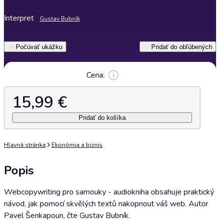
Interpret
Gustav Bubník
Počúvať ukážku
Pridať do obľúbených
Cena:
15,99 €
Pridať do košíka
Hlavná stránka
Ekonómia a biznis
Popis
Webcopywriting pro samouky - audiokniha obsahuje praktický
návod, jak pomocí skvělých textů nakopnout váš web. Autor
Pavel Šenkapoun, čte Gustav Bubník.