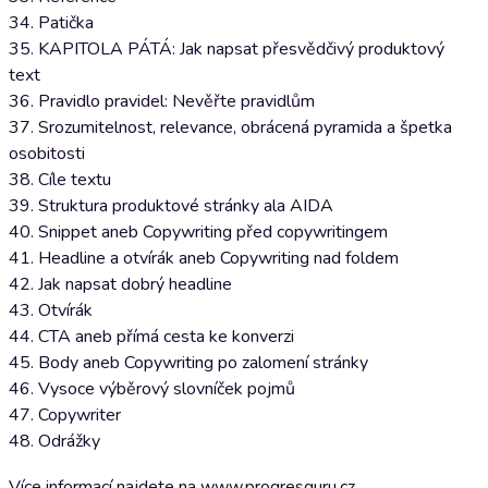
34. Patička
35. KAPITOLA PÁTÁ: Jak napsat přesvědčivý produktový
text
36. Pravidlo pravidel: Nevěřte pravidlům
37. Srozumitelnost, relevance, obrácená pyramida a špetka
osobitosti
38. Cíle textu
39. Struktura produktové stránky ala AIDA
40. Snippet aneb Copywriting před copywritingem
41. Headline a otvírák aneb Copywriting nad foldem
42. Jak napsat dobrý headline
43. Otvírák
44. CTA aneb přímá cesta ke konverzi
45. Body aneb Copywriting po zalomení stránky
46. Vysoce výběrový slovníček pojmů
47. Copywriter
48. Odrážky
Více informací najdete na www.progresguru.cz