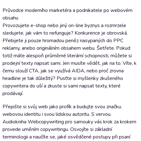
Průvodce moderního marketéra a podnikatele po webovém
obsahu
Provozujete e-shop nebo jiný on-line byznys a rozmrzele
sledujete, jak vám to nefunguje? Konkurence je obrovská.
Přebijete ji pouze hromadou peněz nasypaných do PPC
reklamy, anebo originálním obsahem webu. Šetřete. Pokud
totiž máte alespoň průměrné literární schopnosti, můžete si
prodejní texty napsat sami. Jen musíte vědět, jak na to. Víte, k
čemu slouží CTA, jak se využívá AIDA, nebo proč zrovna
headline je tak důležitý? Pusťte si myšlenky zkušeného
copywritera do uší a zkuste si sami napsat texty, které
prodávají.
Přepište si svůj web jako profík a budujte svou značku,
webovou identitu i svou lidskou autoritu. S vervou.
Audiokniha Webcopywriting pro samouky vás krok za krokem
provede uměním copywritingu. Osvojíte si základní
terminologii a naučíte se, jaké osvědčené postupy při psaní