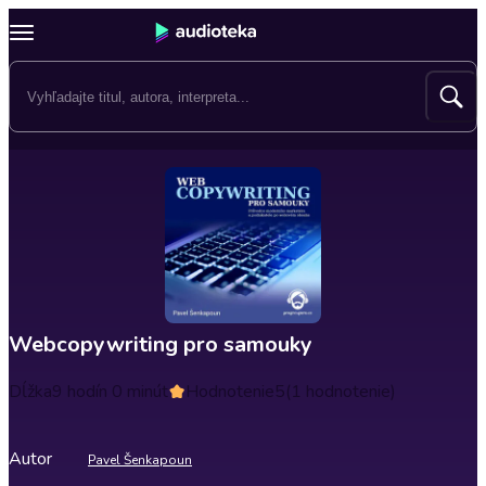
Webcopywriting pro samouky
Dĺžka
9 hodín 0 minút
Hodnotenie
5
(1 hodnotenie)
Autor
Pavel Šenkapoun