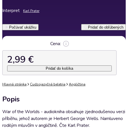
Interpret
Karl Prater
Počúvať ukážku
Pridať do obľúbených
Cena:
2,99 €
Pridať do košíka
Hlavná stránka
Cudzojazyčná beletria
Angličtina
Popis
War of the Worlds - audiokniha obsahuje zjednodušenou verzi
příběhu, jehož autorem je Herbert George Wells. Namluveno
rodilým mluvčím v angličtině. Čte Karl Prater.