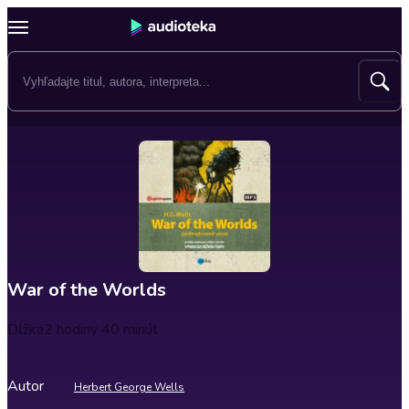
War of the Worlds
Dĺžka
2 hodiny 40 minút
Autor
Herbert George Wells