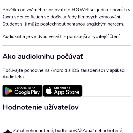
Povídka od známého spisovatele H.G.Wellse, jedna z prvních v
žánru science fiction se dočkala řady filmových zpracování.
Student si ji může poslechnout nahranou anglickým hercem.
Audiokniha je ve dvou verzích - pomalejší a rychlejší čtení.
Ako audioknihu počúvať
Počúvajte pohodlne na Android a iOS zariadeniach v aplikácii
Audioteka
Hodnotenie užívateľov
Zatiaľ nehodnotené, buďte prvý/á!
Zatiaľ nehodnotené,