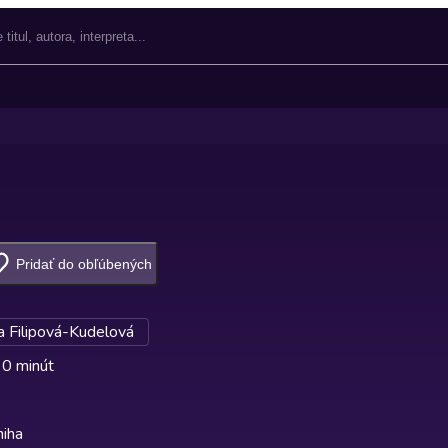
Pridať do obľúbených
 Filipová-Kudelová
 0 minút
niha