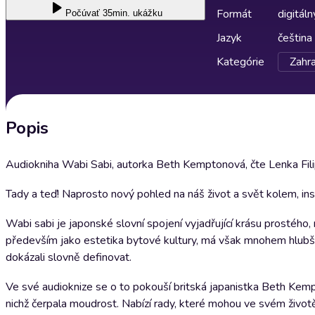
Formát
digitáln
Počúvať
35min. ukážku
Jazyk
čeština
Kategórie
Zahra
Popis
Audiokniha Wabi Sabi, autorka Beth Kemptonová, čte Lenka Fil
Tady a teď! Naprosto nový pohled na náš život a svět kolem, in
Wabi sabi je japonské slovní spojení vyjadřující krásu prostého
především jako estetika bytové kultury, má však mnohem hlubší vý
dokázali slovně definovat.
Ve své audioknize se o to pokouší britská japanistka Beth Kemp
nichž čerpala moudrost. Nabízí rady, které mohou ve svém životě s