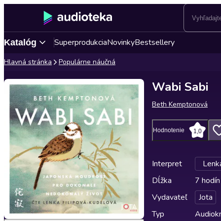
Superprodukcia
Novinky
Bestsellery
Katalóg
Hlavná stránka
Populárne náučná
Wabi Sabi
Beth Kemptonová
Hodnotenie
1,0
Interpret
Lenka
Dĺžka
7 hodín
Vydavateľ
Jota
Typ
Audiok