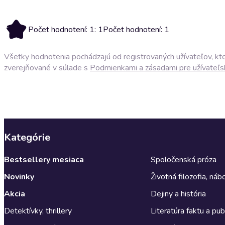
1
Počet hodnotení: 1: 1
Počet hodnotení: 1
Všetky hodnotenia pochádzajú od registrovaných užívateľov, ktor
zverejňované v súlade s
Podmienkami a zásadami pre užívateľs
Kategórie
Bestsellery mesiaca
Spoločenská próza
Novinky
Životná filozofia, ná
Akcia
Dejiny a história
Detektívky, thrillery
Literatúra faktu a publ