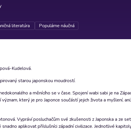
y
ničná literatúra
Populárne náučná
ipová-Kudelová.
spirovaný starou japonskou moudrostí.
, nedokonalého a měnícího se v čase. Spojení wabi sabi je na Zápa
znam, který je pro Japonce součástí jejich života a myšlení, aniž
tonová. Vypráví posluchačům své zkušenosti z Japonska a ze setk
nadno aplikovat příslušníci západní civilizace. Jednotlivé kapitol