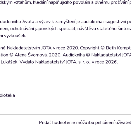
ilidským vztahům, hledání naplňujícího povolání a plnému prožívání
odenního života a výzev k zamyšlení je audiokniha i sugestivní 
eni, ochutnávání japonských specialit, návštěvu staletého šintoi
i vyzkoušeli.
ané Nakladatelstvím JOTA v roce 2020. Copyright © Beth Kempt
lation © Alena Švomová, 2020. Audiokniha © Nakladatelství JOTA,
 Lukášek. Vydalo Nakladatelství JOTA, s. r. o., v roce 2026.
udioteka
Pridať hodnotenie môžu iba prihlásení užívatel