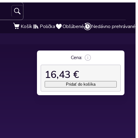
Košík
Polička
Obľúbené
Nedávno prehrávané
Cena:
16,43 €
Pridať do košíka