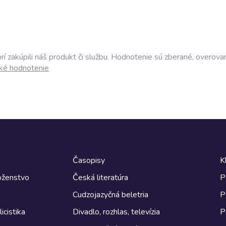
í zakúpili náš produkt či službu. Hodnotenie sú zberané, overova
ké hodnotenie
Časopisy
K
boženstvo
Česká literatúra
P
Cudzojazyčná beletria
P
icistika
Divadlo, rozhlas, televízia
P