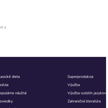
né a
lasické diela
Superprodukcia
oézia
Výučba
opulárne náučná
Výučba cudzích jazykov
oviedky
Zahraničná literatúra