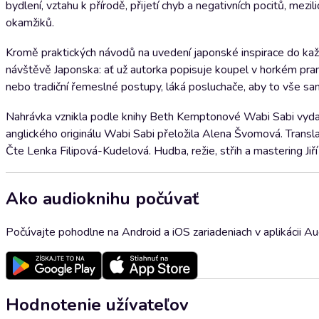
bydlení, vztahu k přírodě, přijetí chyb a negativních pocitů, mez
okamžiků.
Kromě praktických návodů na uvedení japonské inspirace do každ
návštěvě Japonska: ať už autorka popisuje koupel v horkém pram
nebo tradiční řemeslné postupy, láká posluchače, aby to vše sam
Nahrávka vznikla podle knihy Beth Kemptonové Wabi Sabi vyd
anglického originálu Wabi Sabi přeložila Alena Švomová. Trans
Čte Lenka Filipová-Kudelová. Hudba, režie, střih a mastering Jiří
Ako audioknihu počúvať
Počúvajte pohodlne na Android a iOS zariadeniach v aplikácii A
Hodnotenie užívateľov