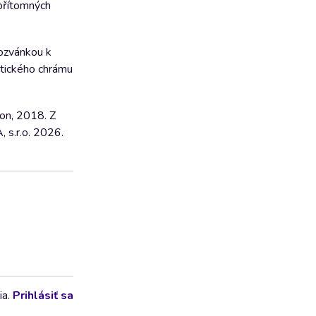
 přítomných
pozvánkou k
stického chrámu
on, 2018. Z
 s.r.o. 2026.
ia.
Prihlásiť sa