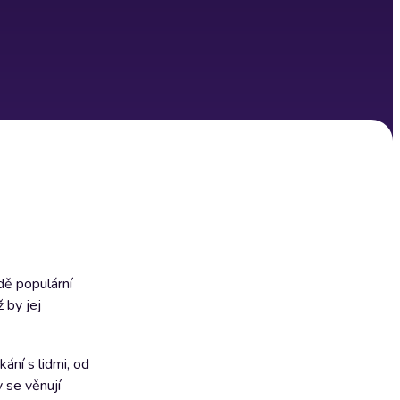
dě populární
 by jej
ání s lidmi, od
y se věnují