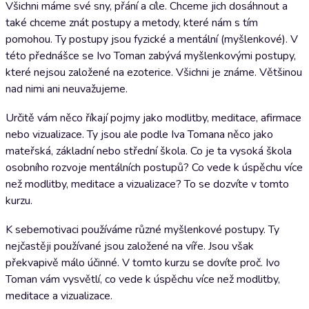
Všichni máme své sny, přání a cíle. Chceme jich dosáhnout a
také chceme znát postupy a metody, které nám s tím
pomohou. Ty postupy jsou fyzické a mentální (myšlenkové). V
této přednášce se Ivo Toman zabývá myšlenkovými postupy,
které nejsou založené na ezoterice. Všichni je známe. Většinou
nad nimi ani neuvažujeme.
Určitě vám něco říkají pojmy jako modlitby, meditace, afirmace
nebo vizualizace. Ty jsou ale podle Iva Tomana něco jako
mateřská, základní nebo střední škola. Co je ta vysoká škola
osobního rozvoje mentálních postupů? Co vede k úspěchu více
než modlitby, meditace a vizualizace? To se dozvíte v tomto
kurzu.
K sebemotivaci používáme různé myšlenkové postupy. Ty
nejčastěji používané jsou založené na víře. Jsou však
překvapivě málo účinné. V tomto kurzu se dovíte proč. Ivo
Toman vám vysvětlí, co vede k úspěchu více než modlitby,
meditace a vizualizace.