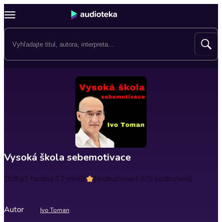
Vysoká škola sebemotivace
Dĺžka
1 hodina 12 minút
Hodnotenie
4.6
(5 hodnotení)
Autor
Ivo Toman