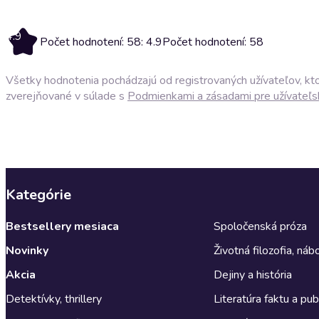
4.9
Počet hodnotení: 58: 4.9
Počet hodnotení: 58
Všetky hodnotenia pochádzajú od registrovaných užívateľov, ktor
zverejňované v súlade s
Podmienkami a zásadami pre užívateľs
Kategórie
Bestsellery mesiaca
Spoločenská próza
Novinky
Životná filozofia, ná
Akcia
Dejiny a história
Detektívky, thrillery
Literatúra faktu a publ