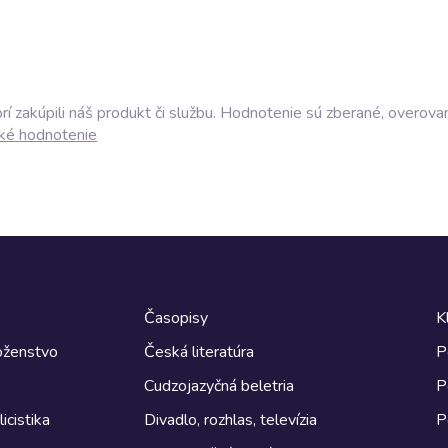
í zakúpili náš produkt či službu. Hodnotenie sú zberané, overova
ké hodnotenie
Časopisy
K
boženstvo
Česká literatúra
P
Cudzojazyčná beletria
P
icistika
Divadlo, rozhlas, televízia
P