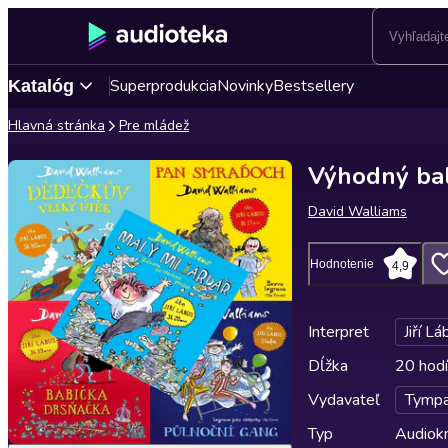
Superprodukcia
Novinky
Bestsellery
Katalóg
Hlavná stránka
Pre mládež
Výhodný ba
David Walliams
Hodnotenie
4,9
Interpret
Jiří L
Dĺžka
20 hodí
Vydavateľ
Tymp
Typ
Audiok