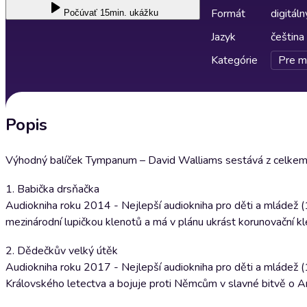
Formát
digitáln
Počúvať
15min. ukážku
Jazyk
čeština
Kategórie
Pre m
Popis
Výhodný balíček Tympanum – David Walliams sestává z celkem pěti
1. Babička drsňačka
Audiokniha roku 2014 - Nejlepší audiokniha pro děti a mládež (1
mezinárodní lupičkou klenotů a má v plánu ukrást korunovační kl
2. Dědečkův velký útěk
Audiokniha roku 2017 - Nejlepší audiokniha pro děti a mládež (1.
Královského letectva a bojuje proti Němcům v slavné bitvě o An