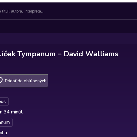
líček Tympanum – David Walliams
Pridať do obľúbených
ábus
n 34 minút
anum
niha