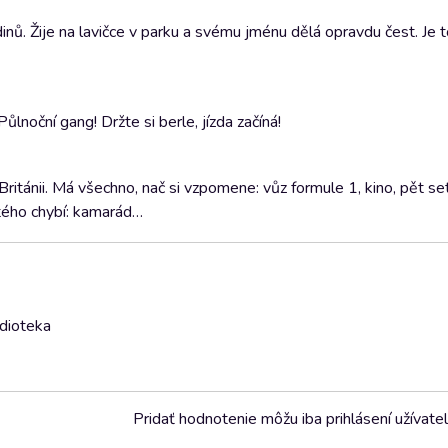
ů. Žije na lavičce v parku a svému jménu dělá opravdu čest. Je t
ůlnoční gang! Držte si berle, jízda začíná!
Británii. Má všechno, nač si vzpomene: vůz formule 1, kino, pět se
itého chybí: kamarád…
udioteka
Pridať hodnotenie môžu iba prihlásení užívatel