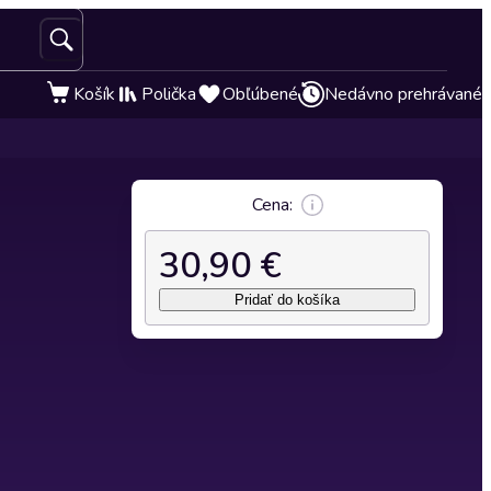
Košík
Polička
Obľúbené
Nedávno prehrávané
Cena:
30,90 €
Pridať do košíka