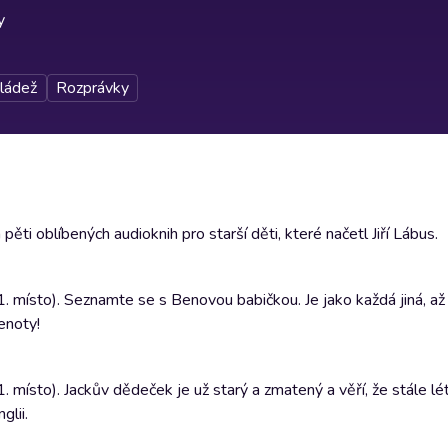
y
ládež
Rozprávky
 oblíbených audioknih pro starší děti, které načetl Jiří Lábus.
. místo). Seznamte se s Benovou babičkou. Je jako každá jiná, až 
enoty!
 místo). Jackův dědeček je už starý a zmatený a věří, že stále lét
glii.