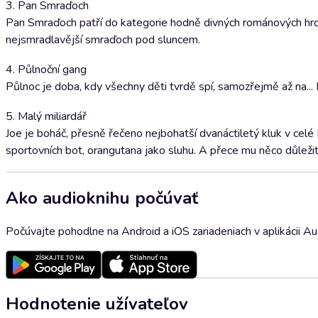
3. Pan Smraďoch
Pan Smraďoch patří do kategorie hodně divných románových hrdin
nejsmradlavější smraďoch pod sluncem.
4. Půlnoční gang
Půlnoc je doba, kdy všechny děti tvrdě spí, samozřejmě až na... P
5. Malý miliardář
Joe je boháč, přesně řečeno nejbohatší dvanáctiletý kluk v celé 
sportovních bot, orangutana jako sluhu. A přece mu něco důlež
Ako audioknihu počúvať
Počúvajte pohodlne na Android a iOS zariadeniach v aplikácii A
Hodnotenie užívateľov