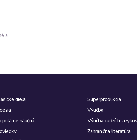
né a
lasické diela
Superprodukcia
oézia
Výučba
opulárne náučná
Výučba cudzích jazykov
oviedky
Zahraničná literatúra