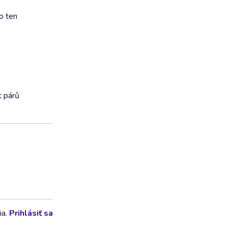
o ten
t párů
ia.
Prihlásiť sa