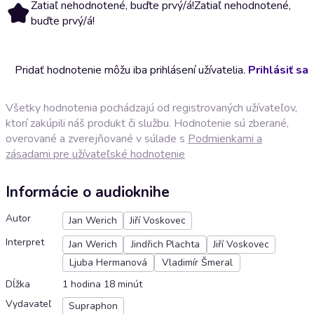
Zatiaľ nehodnotené, buďte prvý/á!
Zatiaľ nehodnotené,
buďte prvý/á!
Pridať hodnotenie môžu iba prihlásení užívatelia.
Prihlásiť sa
Všetky hodnotenia pochádzajú od registrovaných užívateľov,
ktorí zakúpili náš produkt či službu. Hodnotenie sú zberané,
overované a zverejňované v súlade s
Podmienkami a
zásadami pre užívateľské hodnotenie
Informácie o audioknihe
Autor
Jan Werich
Jiří Voskovec
Interpret
Jan Werich
Jindřich Plachta
Jiří Voskovec
Ljuba Hermanová
Vladimír Šmeral
Dĺžka
1 hodina 18 minút
Vydavateľ
Supraphon