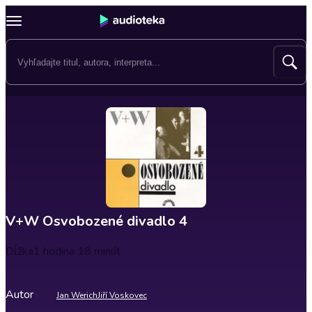
V+W Osvobozené divadlo 4
Dĺžka
1 hodina 18 minút
Autor
Jan Werich
Jiří Voskovec