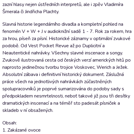
zazní hlasy nejen ústředních interpretů, ale i zpěv Vladimíra
Šmerala či Jindřicha Plachty.
Slavná historie legendárního divadla a kompletní pohled na
fenomén V + W + J v audioknižní sadě 1 - 7. Rok za rokem, hra
za hrou, píseň za písní. Historické záznamy v optimální zvukové
podobě. Od Vest Pocket Revue až po Duplicitní a
Neautentické nahrávky. Všechny slavné inscenace a songy.
Zvukově ilustrovaná cesta od českých verzí amerických hitů po
naprosto jedinečnou tvorbu trojice Voskovec, Werich a Ježek.
Absolutní zábava i definitivní historický dokument. Záslužná
práce všech na jednotlivých nahrávkách zúčastněných
spolupracovníků je poprvé sumarizována do podoby sady s
předpokladem nesmrtelnosti, neboť takové již jsou tři desítky
dramatických inscenací a na téměř sto padesát písniček a
skladeb v ní obsažených.
Obsah:
1. Zakázané ovoce