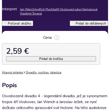
Interpret
Jan Werich
Jindřich Plachta
Jiří Voskovec
Ljuba Hermanová
Vladimír Šmeral
Počúvať ukážku
Pridať do obľúbených
Cena:
2,59 €
Pridať do košíka
Hlavná stránka
Divadlo, rozhlas, televízia
Popis
Osvobozené divadlo 4 - legendární divadlo, jež je synonymem
trojice Jiří Voskovec, Jan Werich a Jaroslav Ježek, se nyní
dočkalo celkového zpracování své historie. Na této audioknize