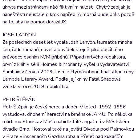
ukryta mezi stránkami něčí fiktivní minulosti. Chytrý zabiják je
naneštěstí neustále o krok napřed. A možná bude příliš pozdě
na to, aby na pomoc dorazil JX.
JOSH LANYON
Za posledních deset let vydala Josh Lanyon, laureátka mnoha
cen, řadu románů, novel a povídek stejně jako obsáhlého
průvodce psaním M/M příběhů. Případ mrtvého redaktora,
první z knih v sérii Holmes & Moriarity, vyšel u vydavatelství
Samhain v červnu 2009. Josh je čtyřnásobnou finalistkou ceny
Lambda Literary Award. Podle její knihy Fatal Shadows
vznikla v roce 2019 mobilní hra.
PETR ŠTĚPÁN
Petr Štěpán je český herec a dabér. V letech 1992–1996
vystudoval činoherní herectví na brněnské JAMU. Po několika
rolích mu Stanislav Moša nabídl stálé angažmá v Městském
divadle Brno. Hostoval také na jevišti Divadla pod Palmovkou
v Praze v inscenacích Gazdina roba a Přelet nad kukaččím