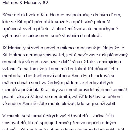
Holmes & Moriarity #2
Série detektivek o Kitu Holmesovi pokračuje druhým dílem,
kde se Kit opět přimotá k vraždě a opět silně pokouší
trpělivost svého přítele. Z ohrožení života ale nepochybně
vybrousí se sarkasmem sobě vlastním i tentokrát.
JX Moriarity si svého nového milence moc neužije. Nejenže je
Kit Holmes nerudný spisovatel, ještě navíc zase ruší plánovaný
romantický víkend a zasazuje další ránu už tak skomírajícímu
vztahu. Co na tom, že k tomu má tentokrát Kit důvod: jeho
mentorka a bestsellerová autorka Anna Hitchcocková si
málem uhnala smrt vražedným pádem ze zledovatělých
schodů a požádala Kita, aby za ni vedl pravidelný zimní seminář
psaní. Taková žádost se neodmítá, zvlášť když by se během
víkendu v Annině sídle mohlo ukázat, kdo se ji snaží zabít.
V chumlu šesti amatérských vyšetřovatelů – začínajících
spisovatelů, které spojuje temné předivo nepřehledných
vztahů – Kit postupně nabyde dojmu, že pravda by mohla být