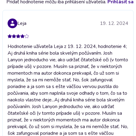
Pridať hodnotenie môžu iba prihlásení užívatelia.
Prihlásiť sa
Leja
19. 12. 2024
Hodnotenie užívateľa Leja z 19. 12. 2024, hodnotenie 4;
Aj druhá kniha série bola skvelým počúvaním. Josh
Lanyon jednoducho vie, ako udržať čitateľské oči (v tomto
prípade uši) v pozore. Musím sa priznať, že v niektorých
momentoch ma autor dokonca prekvapil, čo už som si
myslela, že sa mi nemôže stať. No, šok zafungoval
poriadne a ja som sa s ešte väčšou vervou pustila do
počúvania, aby som naplnila svoje odhady o tom, čo sa to
naokolo vlastne deje...
Aj druhá kniha série bola skvelým
počúvaním. Josh Lanyon jednoducho vie, ako udržať
čitateľské oči (v tomto prípade uši) v pozore. Musím sa
priznať, že v niektorých momentoch ma autor dokonca
prekvapil, čo už som si myslela, že sa mi nemôže stať. No,
šok zafungoval poriadne a ja som sa s ešte väčšou