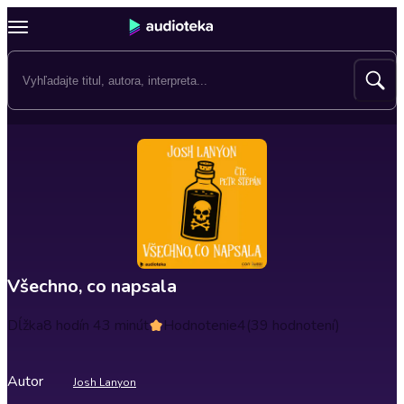
Všechno, co napsala
Dĺžka
8 hodín 43 minút
Hodnotenie
4
(39 hodnotení)
Autor
Josh Lanyon