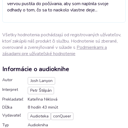
vervou pustila do počúvania, aby som naplnila svoje
odhady o tom, čo sa to naokolo vlastne deje...
Všetky hodnotenia pochádzajú od registrovaných užívateľov,
ktorí zakúpili náš produkt či službu. Hodnotenie sú zberané,
overované a zverejňované v súlade s
Podmienkami a
zásadami pre užívateľské hodnotenie
Informácie o audioknihe
Autor
Josh Lanyon
Interpret
Petr Štěpán
Prekladateľ
Kateřina Niklová
Dĺžka
8 hodín 43 minút
Vydavateľ
Audioteka
conQueer
Typ
Audiokniha