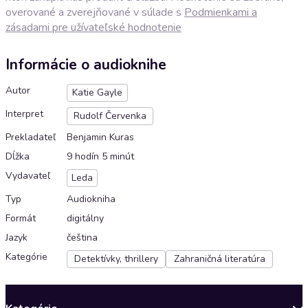
overované a zverejňované v súlade s
Podmienkami a
zásadami pre užívateľské hodnotenie
Informácie o audioknihe
Autor
Katie Gayle
Interpret
Rudolf Červenka
Prekladateľ
Benjamin Kuras
Dĺžka
9 hodín 5 minút
Vydavateľ
Leda
Typ
Audiokniha
Formát
digitálny
Jazyk
čeština
Kategórie
Detektívky, thrillery
Zahraničná literatúra