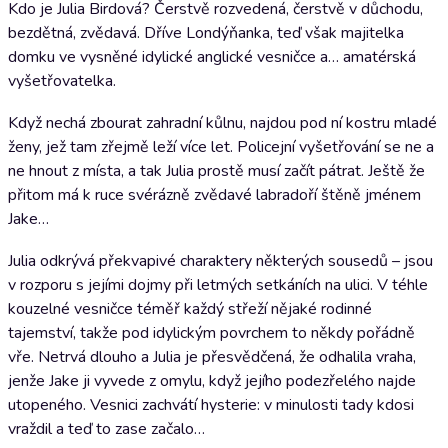
Kdo je Julia Birdová? Čerstvě rozvedená, čerstvě v důchodu,
bezdětná, zvědavá. Dříve Londýňanka, teď však majitelka
domku ve vysněné idylické anglické vesničce a… amatérská
vyšetřovatelka.
Když nechá zbourat zahradní kůlnu, najdou pod ní kostru mladé
ženy, jež tam zřejmě leží více let. Policejní vyšetřování se ne a
ne hnout z místa, a tak Julia prostě musí začít pátrat. Ještě že
přitom má k ruce svérázně zvědavé labradoří štěně jménem
Jake…
Julia odkrývá překvapivé charaktery některých sousedů – jsou
v rozporu s jejími dojmy při letmých setkáních na ulici. V téhle
kouzelné vesničce téměř každý střeží nějaké rodinné
tajemství, takže pod idylickým povrchem to někdy pořádně
vře. Netrvá dlouho a Julia je přesvědčená, že odhalila vraha,
jenže Jake ji vyvede z omylu, když jejího podezřelého najde
utopeného. Vesnici zachvátí hysterie: v minulosti tady kdosi
vraždil a teď to zase začalo…