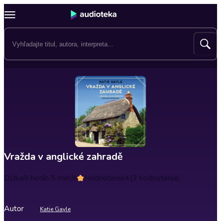
Vražda v anglické zahradě
Dĺžka
9 hodín 5 minút
Hodnotenie
4
(3 hodnotenia)
Autor
Katie Gayle