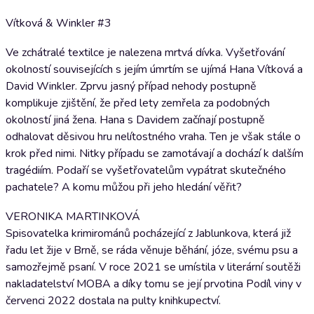
Vítková & Winkler #3
Ve zchátralé textilce je nalezena mrtvá dívka. Vyšetřování
okolností souvisejících s jejím úmrtím se ujímá Hana Vítková a
David Winkler. Zprvu jasný případ nehody postupně
komplikuje zjištění, že před lety zemřela za podobných
okolností jiná žena. Hana s Davidem začínají postupně
odhalovat děsivou hru nelítostného vraha. Ten je však stále o
krok před nimi. Nitky případu se zamotávají a dochází k dalším
tragédiím. Podaří se vyšetřovatelům vypátrat skutečného
pachatele? A komu můžou při jeho hledání věřit?
VERONIKA MARTINKOVÁ
Spisovatelka krimirománů pocházející z Jablunkova, která již
řadu let žije v Brně, se ráda věnuje běhání, józe, svému psu a
samozřejmě psaní. V roce 2021 se umístila v literární soutěži
nakladatelství MOBA a díky tomu se její prvotina Podíl viny v
červenci 2022 dostala na pulty knihkupectví.