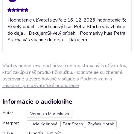
Hodnotenie užívateľa zvíře z 16. 12. 2023, hodnotenie 5;
Skvelý príbeh… Podmanivý hlas Petra Stacha vás vtiahne
do deja … Dakujem
Skvelý príbeh… Podmanivý hlas Petra
Stacha vás vtiahne do deja … Dakujem
Všetky hodnotenia pochádzajú od registrovaných užívateľov,
ktorí zakúpili náš produkt či službu. Hodnotenie sú zberané,
overované a zverejňované v súlade s
Podmienkami a
zásadami pre užívateľské hodnotenie
Informácie o audioknihe
Autor
Veronika Martinková
Interpret
Lucie Kožinová
Petr Stach
Zbyšek Horák
Dĺžka
16 hodín 36 minút