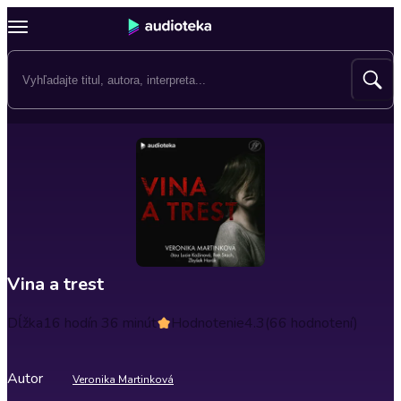
Vina a trest
Dĺžka
16 hodín 36 minút
Hodnotenie
4.3
(66 hodnotení)
Autor
Veronika Martinková