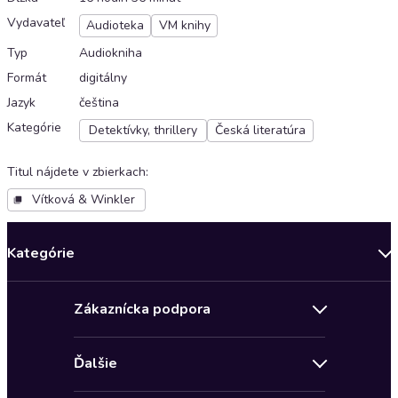
Vydavateľ
Audioteka
VM knihy
Typ
Audiokniha
Formát
digitálny
Jazyk
čeština
Kategórie
Detektívky, thrillery
Česká literatúra
Titul nájdete v zbierkach
:
Vítková & Winkler
Kategórie
Bestsellery mesiaca
Zákaznícka podpora
Novinky
Obchodné podmienky
Akcia
Ďalšie
Pravidlá ochrany osobných údajov
Detektívky, thrillery