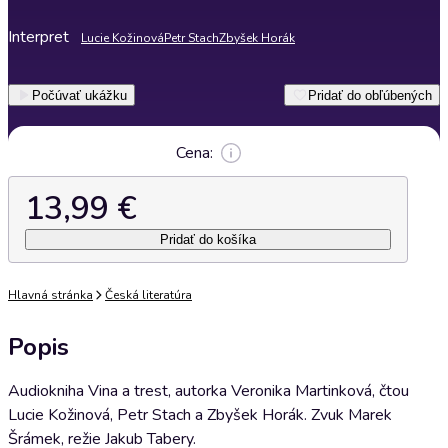
Interpret
Lucie Kožinová
Petr Stach
Zbyšek Horák
Počúvať ukážku
Pridať do obľúbených
Cena:
13,99 €
Pridať do košíka
Hlavná stránka
Česká literatúra
Popis
Audiokniha Vina a trest, autorka Veronika Martinková, čtou
Lucie Kožinová, Petr Stach a Zbyšek Horák. Zvuk Marek
Šrámek, režie Jakub Tabery.