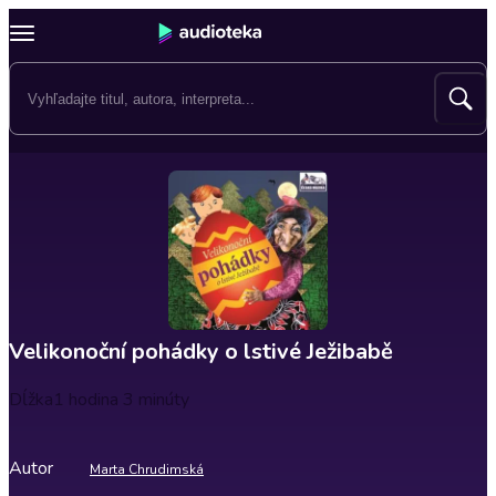
Velikonoční pohádky o lstivé Ježibabě
Dĺžka
1 hodina 3 minúty
Autor
Marta Chrudimská