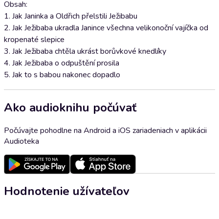
Obsah:
1. Jak Janinka a Oldřich přelstili Ježibabu
2. Jak Ježibaba ukradla Janince všechna velikonoční vajíčka od
kropenaté slepice
3. Jak Ježibaba chtěla ukrást borůvkové knedlíky
4. Jak Ježibaba o odpuštění prosila
5. Jak to s babou nakonec dopadlo
Ako audioknihu počúvať
Počúvajte pohodlne na Android a iOS zariadeniach v aplikácii
Audioteka
Hodnotenie užívateľov