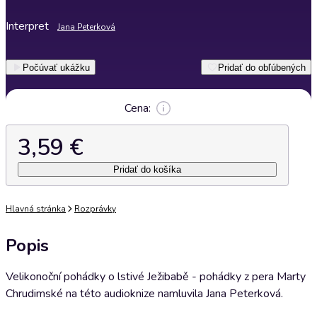
Interpret
Jana Peterková
Počúvať ukážku
Pridať do obľúbených
Cena:
3,59 €
Pridať do košíka
Hlavná stránka
Rozprávky
Popis
Velikonoční pohádky o lstivé Ježibabě - pohádky z pera Marty
Chrudimské na této audioknize namluvila Jana Peterková.