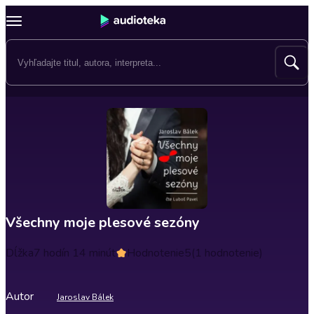
Všechny moje plesové sezóny
Dĺžka
7 hodín 14 minút
Hodnotenie
5
(1 hodnotenie)
Autor
Jaroslav Bálek