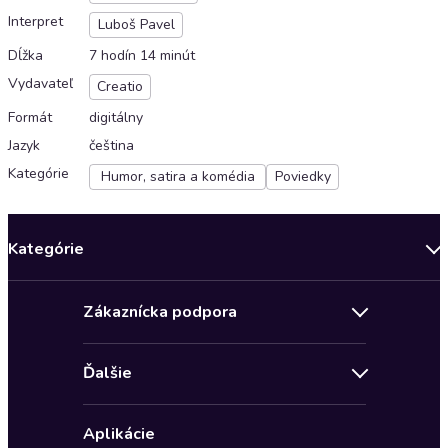
Interpret
Luboš Pavel
Dĺžka
7 hodín 14 minút
Vydavateľ
Creatio
Formát
digitálny
Jazyk
čeština
Kategórie
Humor, satira a komédia
Poviedky
Kategórie
Bestsellery mesiaca
Zákaznícka podpora
Novinky
Obchodné podmienky
Akcia
Ďalšie
Pravidlá ochrany osobných údajov
Detektívky, thrillery
Zľava 4 € na prvú audioknihu
Kontakt a pomocník
Fantasy a sci-fi
Aplikácie