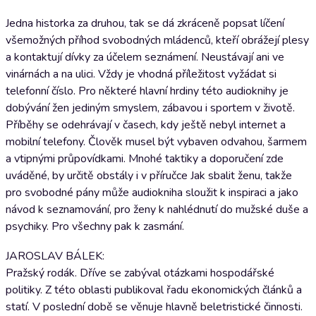
Jedna historka za druhou, tak se dá zkráceně popsat líčení
všemožných příhod svobodných mládenců, kteří obrážejí plesy
a kontaktují dívky za účelem seznámení. Neustávají ani ve
vinárnách a na ulici. Vždy je vhodná příležitost vyžádat si
telefonní číslo. Pro některé hlavní hrdiny této audioknihy je
dobývání žen jediným smyslem, zábavou i sportem v životě.
Příběhy se odehrávají v časech, kdy ještě nebyl internet a
mobilní telefony. Člověk musel být vybaven odvahou, šarmem
a vtipnými průpovídkami. Mnohé taktiky a doporučení zde
uváděné, by určitě obstály i v příručce Jak sbalit ženu, takže
pro svobodné pány může audiokniha sloužit k inspiraci a jako
návod k seznamování, pro ženy k nahlédnutí do mužské duše a
psychiky. Pro všechny pak k zasmání.
JAROSLAV BÁLEK:
Pražský rodák. Dříve se zabýval otázkami hospodářské
politiky. Z této oblasti publikoval řadu ekonomických článků a
statí. V poslední době se věnuje hlavně beletristické činnosti.