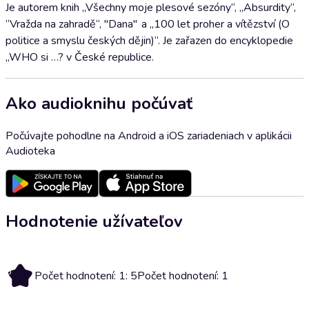
Je autorem knih „Všechny moje plesové sezóny“, „Absurdity“,
“Vražda na zahradě“, "Dana" a „100 let proher a vítězství (O
politice a smyslu českých dějin)“. Je zařazen do encyklopedie
„WHO si …? v České republice.
Ako audioknihu počúvať
Počúvajte pohodlne na Android a iOS zariadeniach v aplikácii
Audioteka
Hodnotenie užívateľov
5
Počet hodnotení: 1: 5
Počet hodnotení: 1