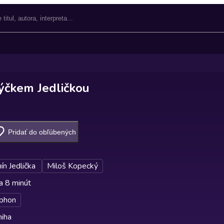
rýčkem Jedličkou
Pridať do obľúbených
ín Jedlička
Miloš Kopecký
a 8 minút
phon
niha