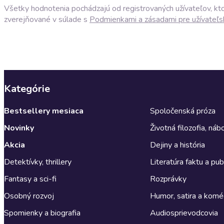
Všetky hodnotenia pochádzajú od registrovaných užívateľov, ktor
zverejňované v súlade s
Podmienkami a zásadami pre užívateľs
Kategórie
Bestsellery mesiaca
Spoločenská próza
Novinky
Životná filozofia, ná
Akcia
Dejiny a história
Detektívky, thrillery
Literatúra faktu a publ
Fantasy a sci-fi
Rozprávky
Osobný rozvoj
Humor, satira a komé
Spomienky a biografia
Audiosprievodcovia