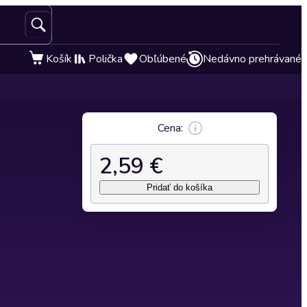
Košík
Polička
Obľúbené
Nedávno prehrávané
Cena:
2,59 €
Pridať do košíka