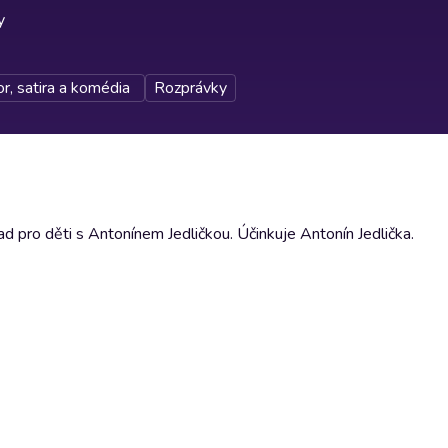
y
, satira a komédia
Rozprávky
d pro děti s Antonínem Jedličkou. Účinkuje Antonín Jedlička.