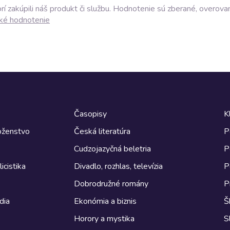
í zakúpili náš produkt či službu. Hodnotenie sú zberané, overova
ké hodnotenie
Časopisy
K
boženstvo
Česká literatúra
P
Cudzojazyčná beletria
P
icistika
Divadlo, rozhlas, televízia
P
Dobrodružné romány
P
dia
Ekonómia a biznis
Š
Horory a mystika
S