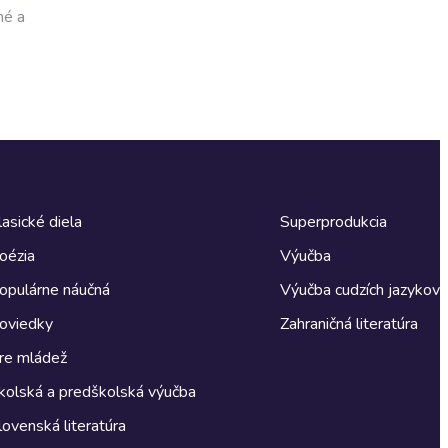
né a
lasické diela
Superprodukcia
oézia
Výučba
opulárne náučná
Výučba cudzích jazykov
oviedky
Zahraničná literatúra
re mládež
kolská a predškolská výučba
lovenská literatúra