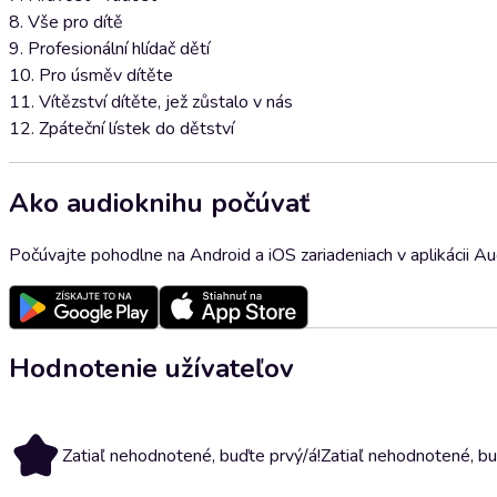
8. Vše pro dítě
9. Profesionální hlídač dětí
10. Pro úsměv dítěte
11. Vítězství dítěte, jež zůstalo v nás
12. Zpáteční lístek do dětství
Ako audioknihu počúvať
Počúvajte pohodlne na Android a iOS zariadeniach v aplikácii A
Hodnotenie užívateľov
Zatiaľ nehodnotené, buďte prvý/á!
Zatiaľ nehodnotené, bu