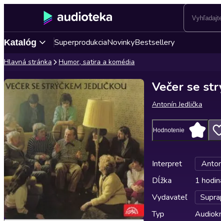
Superprodukcia
Novinky
Bestsellery
Katalóg
Hlavná stránka
Humor, satira a komédia
Večer se st
Antonín Jedlička
Hodnotenie
Interpret
Anton
Dĺžka
1 hodin
Vydavateľ
Supra
Typ
Audiok