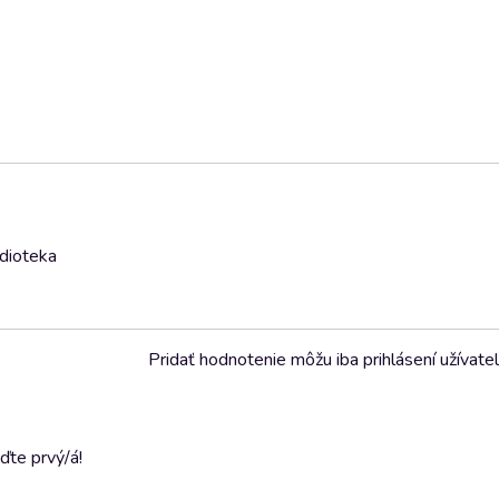
udioteka
Pridať hodnotenie môžu iba prihlásení užívatel
ďte prvý/á!