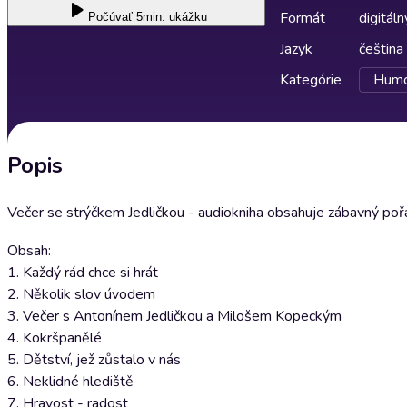
Formát
digitáln
Počúvať
5min. ukážku
Jazyk
čeština
Kategórie
Humor
Popis
Večer se strýčkem Jedličkou - audiokniha obsahuje zábavný pořa
Obsah:
1. Každý rád chce si hrát
2. Několik slov úvodem
3. Večer s Antonínem Jedličkou a Milošem Kopeckým
4. Kokršpanělé
5. Dětství, jež zůstalo v nás
6. Neklidné hlediště
7. Hravost - radost