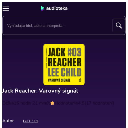
Jack Reacher: Varovný signál
Dĺžka
16 hodín 21 minút
Hodnotenie
4.5
(17 hodnotení)
Autor
Lee Child