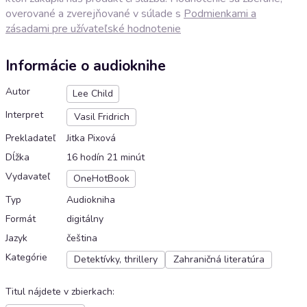
overované a zverejňované v súlade s
Podmienkami a
zásadami pre užívateľské hodnotenie
Informácie o audioknihe
Autor
Lee Child
Interpret
Vasil Fridrich
Prekladateľ
Jitka Pixová
Dĺžka
16 hodín 21 minút
Vydavateľ
OneHotBook
Typ
Audiokniha
Formát
digitálny
Jazyk
čeština
Kategórie
Detektívky, thrillery
Zahraničná literatúra
Titul nájdete v zbierkach
: