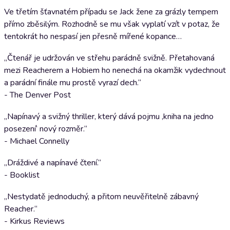
Ve třetím šťavnatém případu se Jack žene za grázly tempem
přímo zběsilým. Rozhodně se mu však vyplatí vzít v potaz, že
tentokrát ho nespasí jen přesně mířené kopance…
„Čtenář je udržován ve střehu parádně svižně. Přetahovaná
mezi Reacherem a Hobiem ho nenechá na okamžik vydechnout
a parádní finále mu prostě vyrazí dech.“
- The Denver Post
„Napínavý a svižný thriller, který dává pojmu ‚kniha na jedno
posezení‘ nový rozměr.“
- Michael Connelly
„Dráždivé a napínavé čtení.“
- Booklist
„Nestydatě jednoduchý, a přitom neuvěřitelně zábavný
Reacher.“
- Kirkus Reviews