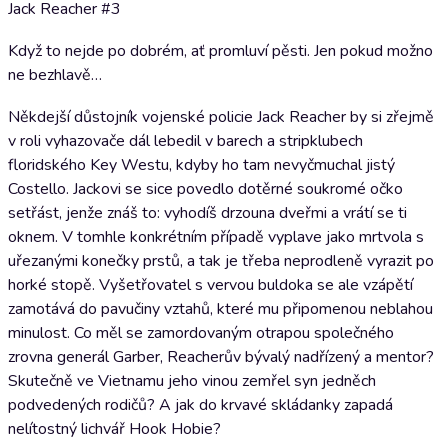
Jack Reacher #3
Když to nejde po dobrém, ať promluví pěsti. Jen pokud možno
ne bezhlavě…
Někdejší důstojník vojenské policie Jack Reacher by si zřejmě
v roli vyhazovače dál lebedil v barech a stripklubech
floridského Key Westu, kdyby ho tam nevyčmuchal jistý
Costello. Jackovi se sice povedlo dotěrné soukromé očko
setřást, jenže znáš to: vyhodíš drzouna dveřmi a vrátí se ti
oknem. V tomhle konkrétním případě vyplave jako mrtvola s
uřezanými konečky prstů, a tak je třeba neprodleně vyrazit po
horké stopě. Vyšetřovatel s vervou buldoka se ale vzápětí
zamotává do pavučiny vztahů, které mu připomenou neblahou
minulost. Co měl se zamordovaným otrapou společného
zrovna generál Garber, Reacherův bývalý nadřízený a mentor?
Skutečně ve Vietnamu jeho vinou zemřel syn jedněch
podvedených rodičů? A jak do krvavé skládanky zapadá
nelítostný lichvář Hook Hobie?