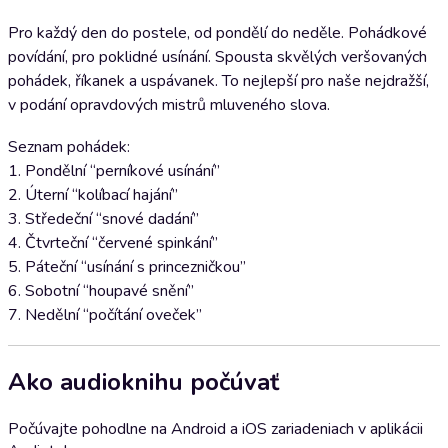
Pro každý den do postele, od pondělí do neděle. Pohádkové
povídání, pro poklidné usínání. Spousta skvělých veršovaných
pohádek, říkanek a uspávanek. To nejlepší pro naše nejdražší,
v podání opravdových mistrů mluveného slova.
Seznam pohádek:
1. Pondělní “perníkové usínání”
2. Úterní “kolíbací hajání”
3. Středeční “snové dadání”
4. Čtvrteční “červené spinkání”
5. Páteční “usínání s princezničkou”
6. Sobotní “houpavé snění”
7. Nedělní “počítání oveček”
Ako audioknihu počúvať
Počúvajte pohodlne na Android a iOS zariadeniach v aplikácii