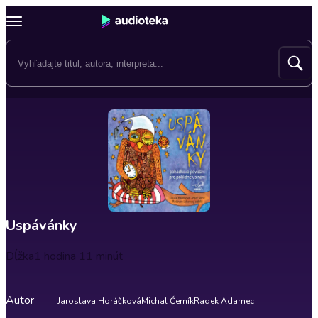
Uspávánky
Dĺžka
1 hodina 11 minút
Autor
Jaroslava Horáčková
Michal Černík
Radek Adamec