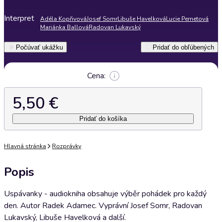
Interpret
Adéla Kopřivová
Josef Somr
Libuše Havelková
Lucie Pernetová
Mariánka Ballová
Radovan Lukavský
Počúvať ukážku
Pridať do obľúbených
Cena:
5,50 €
Pridať do košíka
Hlavná stránka
Rozprávky
Popis
Uspávanky - audiokniha obsahuje výběr pohádek pro každý
den. Autor Radek Adamec. Vyprávní Josef Somr, Radovan
Lukavský, Libuše Havelková a další.