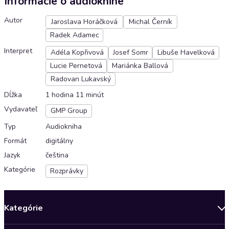
Informácie o audioknihe
Autor
Jaroslava Horáčková
Michal Černík
Radek Adamec
Interpret
Adéla Kopřivová
Josef Somr
Libuše Havelková
Lucie Pernetová
Mariánka Ballová
Radovan Lukavský
Dĺžka
1 hodina 11 minút
Vydavateľ
GMP Group
Typ
Audiokniha
Formát
digitálny
Jazyk
čeština
Kategórie
Rozprávky
Kategórie