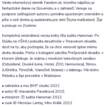
Vedie internetový denník Fandom.sk, ktorého náplňou je
fantastické dianie na Slovensku a v zahraničí. Venuje sa
podpore začínajúcich autorov, pomáha opusteným zvieratám a
píše o nich (kniha aj audiokniha pre deti Štyria mačkatieri). Žije
a pracuje vo Zvolene.
Kompletnú neskrátenú verziu knihy číta Judita Hansman. Po
štúdiu na VŠMU pobudla desaťročie v Trnavskom divadle,
dosť na to, aby pochopila, že sa chce venovať úplne inému
druhu divadla. Preto s kolegami založila Prešporské divadlo, v
ktorom účinkuje. Je známa z mnohých televíznych seriálov
(Odsúdené, Divoké kone, Hotel, ZOO, Nemocnica), filmov
(Učiteľka, Tlmočník, Vianočné želanie) i z dabingu. Má dcéru
Rebeku a žije prevažne v Bratislave.
• nahrávka a mix BMT studio 2022
• autor © Alexandra Pavelková 2015
• interpret: Ⓟ Judita Hansman 2022
• zvuk © Miroslav Lantaj, Miro Králik 2022