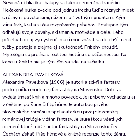
Nevinná obhliadka chalupy sa takmer zmení na tragédiu.
Nečakaná búrka zvedie pod jednu strechu ľudí z rôznych miest
s rôznymi povolaniami, názormi a životnými prioritami. Kým
zúria živly, krátia si čas rozprávaním príbehov. Postupne tým
odhaľujú svoje povahy, sklamania, motivácie a ciele. Lebo
príbehy, hoci aj vymyslené, majú moc vnárať sa do duší, meniť
túžby, postoje a zrejme aj skutočnosť. Príbehy chcú žiť.
Mytológia sa prelína s realitou, história so súčasnosťou. Ku
koncu už nikto nie je tým, čím sa zdal na začiatku.
ALEXANDRA PAVELKOVÁ
Alexandra Pavelková (1966) je autorka sci-fi a fantasy,
priekopníčka modernej fantastiky na Slovensku. Doteraz
vydala trinásť kníh a mnoho poviedok. Jej príbehy vychádzajú aj
v češtine, poľštine či filipínčine. Je autorkou prvého
slovenského románu a spoluautorkou prvej slovenskej
románovej trilógie v žánri fantasy. Je laureátkou všetkých
ocenení, ktoré môže autor fantastiky na Slovensku či v
Čechách získať. Píše filmové a knižné recenzie tohto žánru.