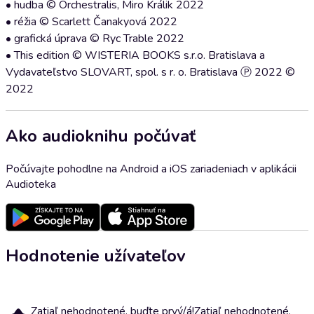
• hudba © Orchestralis, Miro Králik 2022
• réžia © Scarlett Čanakyová 2022
• grafická úprava © Ryc Trable 2022
• This edition © WISTERIA BOOKS s.r.o. Bratislava a
Vydavateľstvo SLOVART, spol. s r. o. Bratislava Ⓟ 2022 ©
2022
Ako audioknihu počúvať
Počúvajte pohodlne na Android a iOS zariadeniach v aplikácii
Audioteka
Hodnotenie užívateľov
Zatiaľ nehodnotené, buďte prvý/á!
Zatiaľ nehodnotené,