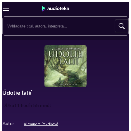
Údolie ľalií
Dĺžka
11 hodín 55 minút
Autor
Alexandra Pavelková