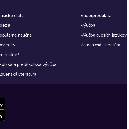
lasické diela
Superprodukcia
oézia
Výučba
opulárne náučná
Výučba cudzích jazykov
oviedky
Zahraničná literatúra
re mládež
kolská a predškolská výučba
lovenská literatúra