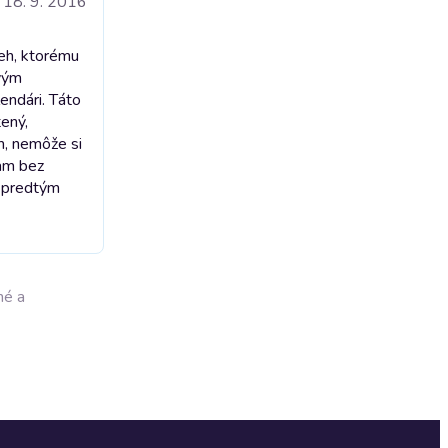
18. 9. 2016
beh, ktorému
ivým
endári. Táto
tený,
m, nemôže si
nam bez
o predtým
né a