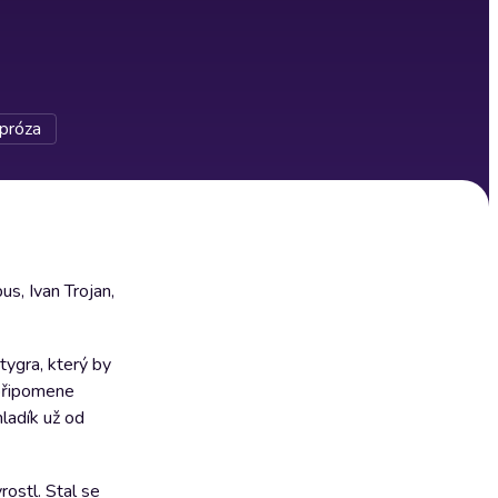
próza
us, Ivan Trojan,
tygra, který by
připomene
ladík už od
ostl. Stal se