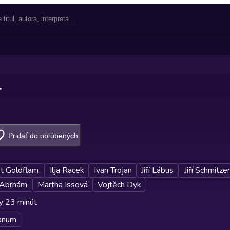
r
Pridať do obľúbených
t Goldflam
Ilja Racek
Ivan Trojan
Jiří Lábus
Jiří Schmitzer
 Abrhám
Martha Issová
Vojtěch Dyk
y 23 minút
anum