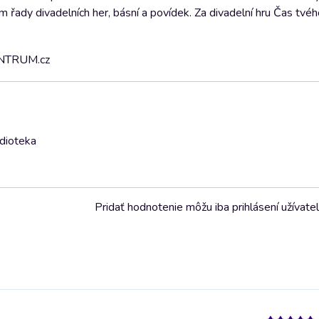
ady divadelních her, básní a povídek. Za divadelní hru Čas tvého
CENTRUM.cz
udioteka
Pridať hodnotenie môžu iba prihlásení užívatel