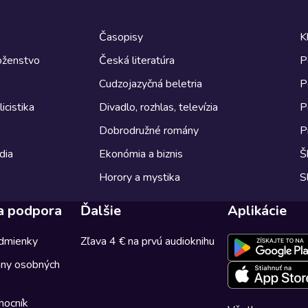
Časopisy
K
boženstvo
Česká literatúra
P
Cudzojazyčná beletria
P
icistika
Divadlo, rozhlas, televízia
P
Dobrodružné romány
P
dia
Ekonómia a biznis
Š
Horory a mystika
S
a podpora
Ďalšie
Aplikácie
dmienky
Zľava 4 € na prvú audioknihu
any osobných
mocník