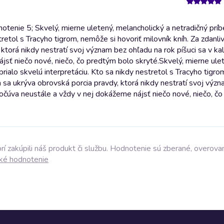
otenie 5; Skvelý, mierne uletený, melancholický a netradičný prí
retol s Tracyho tigrom, nemôže si hovoriť milovník kníh. Za zdanl
torá nikdy nestratí svoj význam bez ohľadu na rok píšuci sa v kal
jsť niečo nové, niečo, čo predtým bolo skryté.
Skvelý, mierne ule
ialo skvelú interpretáciu. Kto sa nikdy nestretol s Tracyho tigro
 sa ukrýva obrovská porcia pravdy, ktorá nikdy nestratí svoj výz
 počúva neustále a vždy v nej dokážeme nájsť niečo nové, niečo, č
í zakúpili náš produkt či službu. Hodnotenie sú zberané, overova
ké hodnotenie