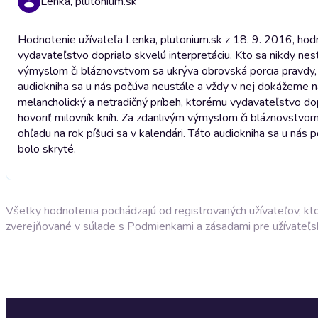
Lenka, plutonium.sk
Hodnotenie užívateľa Lenka, plutonium.sk z 18. 9. 2016, hodn
vydavateľstvo doprialo skvelú interpretáciu. Kto sa nikdy nest
výmyslom či bláznovstvom sa ukrýva obrovská porcia pravdy, k
audiokniha sa u nás počúva neustále a vždy v nej dokážeme ná
melancholický a netradičný príbeh, ktorému vydavateľstvo dopr
hovoriť milovník kníh. Za zdanlivým výmyslom či bláznovstvom
ohľadu na rok píšuci sa v kalendári. Táto audiokniha sa u nás
bolo skryté.
Všetky hodnotenia pochádzajú od registrovaných užívateľov, ktor
zverejňované v súlade s
Podmienkami a zásadami pre užívateľs