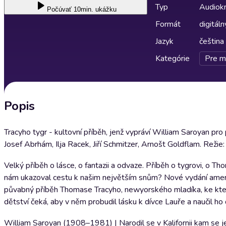
Typ
Audiok
Počúvať
10min. ukážku
Formát
digitáln
Jazyk
čeština
Kategórie
Pre m
Popis
Tracyho tygr - kultovní příběh, jenž vypráví William Saroyan pro 
Josef Abrhám, Ilja Racek, Jiří Schmitzer, Arnošt Goldflam. Režie: J
Velký příběh o lásce, o fantazii a odvaze. Příběh o tygrovi, o
nám ukazoval cestu k našim největším snům? Nové vydání ame
půvabný příběh Thomase Tracyho, newyorského mladíka, ke které
dětství čeká, aby v něm probudil lásku k dívce Lauře a naučil 
William Saroyan (1908–1981) | Narodil se v Kalifornii kam se j