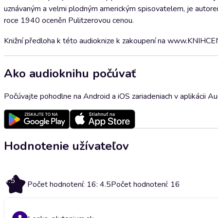
uznávaným a velmi plodným americkým spisovatelem, je autorem ř
roce 1940 oceněn Pulitzerovou cenou.
Knižní předloha k této audioknize k zakoupení na www.KNIH
Ako audioknihu počúvať
Počúvajte pohodlne na Android a iOS zariadeniach v aplikácii A
Hodnotenie užívateľov
4.5
Počet hodnotení: 16: 4.5
Počet hodnotení: 16