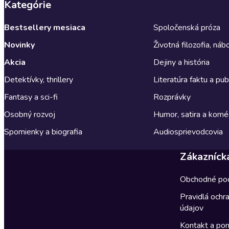
Kategórie
Bestsellery mesiaca
Spoločenská próza
Novinky
Životná filozofia, ná
Akcia
Dejiny a história
Detektívky, thrillery
Literatúra faktu a publ
Fantasy a sci-fi
Rozprávky
Osobný rozvoj
Humor, satira a komé
Spomienky a biografia
Audiosprievodcovia
Zákazníck
Obchodné po
Pravidlá ochr
údajov
Kontakt a po