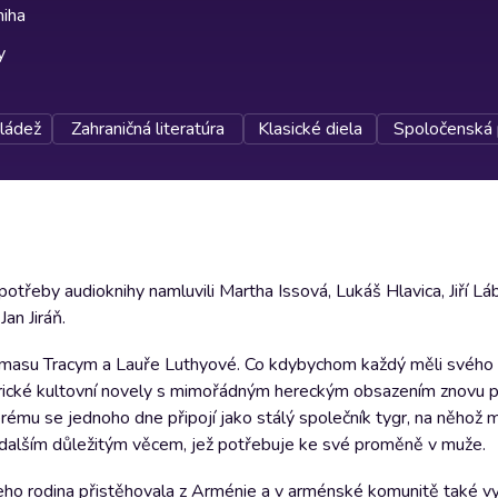
niha
y
ládež
Zahraničná literatúra
Klasické diela
Spoločenská 
potřeby audioknihy namluvili Martha Issová, Lukáš Hlavica, Jiří Láb
an Jiráň.
 Thomasu Tracym a Lauře Luthyové. Co kdybychom každý měli svého 
rické kultovní novely s mimořádným hereckým obsazením znovu 
mu se jednoho dne připojí jako stálý společník tygr, na něhož m
ho dalším důležitým věcem, jež potřebuje ke své proměně v muže.
eho rodina přistěhovala z Arménie a v arménské komunitě také vyr