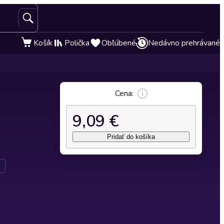
Košík
Polička
Obľúbené
Nedávno prehrávané
Cena:
9,09 €
Pridať do košíka