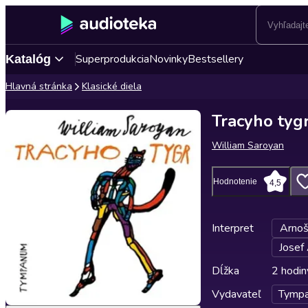
Superprodukcia
Novinky
Bestsellery
Katalóg
Hlavná stránka
Klasické diela
Tracyho tyg
William Saroyan
Hodnotenie
4,5
Interpret
Arnoš
Josef
Dĺžka
2 hodin
Vydavateľ
Tymp