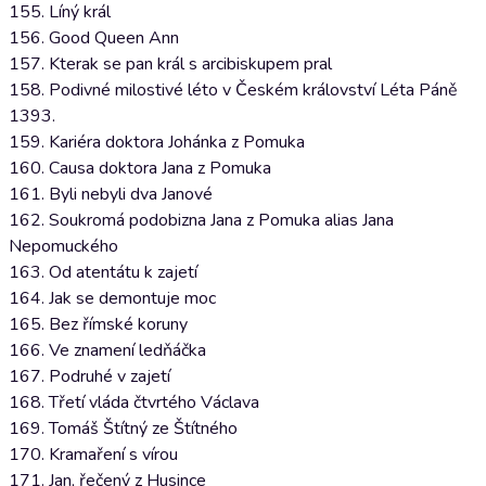
155. Líný král
156. Good Queen Ann
157. Kterak se pan král s arcibiskupem pral
158. Podivné milostivé léto v Českém království Léta Páně
1393.
159. Kariéra doktora Johánka z Pomuka
160. Causa doktora Jana z Pomuka
161. Byli nebyli dva Janové
162. Soukromá podobizna Jana z Pomuka alias Jana
Nepomuckého
163. Od atentátu k zajetí
164. Jak se demontuje moc
165. Bez římské koruny
166. Ve znamení ledňáčka
167. Podruhé v zajetí
168. Třetí vláda čtvrtého Václava
169. Tomáš Štítný ze Štítného
170. Kramaření s vírou
171. Jan, řečený z Husince