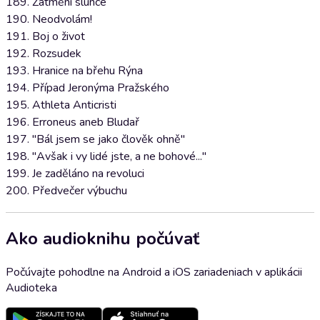
189. Zatmění slunce
190. Neodvolám!
191. Boj o život
192. Rozsudek
193. Hranice na břehu Rýna
194. Případ Jeronýma Pražského
195. Athleta Anticristi
196. Erroneus aneb Bludař
197. "Bál jsem se jako člověk ohně"
198. "Avšak i vy lidé jste, a ne bohové..."
199. Je zaděláno na revoluci
200. Předvečer výbuchu
Ako audioknihu počúvať
Počúvajte pohodlne na Android a iOS zariadeniach v aplikácii
Audioteka