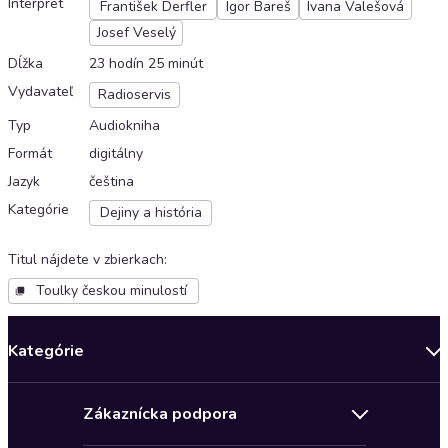
Interpret
František Derfler
Igor Bareš
Ivana Valešová
Josef Veselý
Dĺžka
23 hodín 25 minút
Vydavateľ
Radioservis
Typ
Audiokniha
Formát
digitálny
Jazyk
čeština
Kategórie
Dejiny a história
Titul nájdete v zbierkach
:
Toulky českou minulostí
Kategórie
Bestsellery mesiaca
Zákaznícka podpora
Novinky