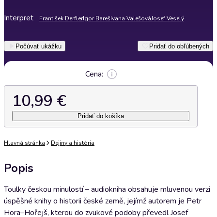
Interpret
František Derfler
Igor Bareš
Ivana Valešová
Josef Veselý
Počúvať ukážku
Pridať do obľúbených
Cena:
10,99 €
Pridať do košíka
Hlavná stránka
Dejiny a história
Popis
Toulky českou minulostí – audiokniha obsahuje mluvenou verzi
úspěšné knihy o historii české země, jejímž autorem je Petr
Hora–Hořejš, kterou do zvukové podoby převedl Josef