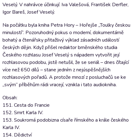
Veselý. V nahrávce účinkují: Iva Valešová, František Derfler,
Igor Bareš, Josef Veselý.
Na počátku byla kniha Petra Hory – Hořejše „Toulky českou
minulostí“. Pozoruhodný pokus o moderní, dokumentárně
bohatý a čtenářsky přitažlivý výklad zásadních událostí
českých dějin. Když přišel redaktor brněnského studia
Českého rozhlasu Josef Veselý s nápadem vytvořit její
rozhlasovou podobu, jistě netušil, že se seriál – dnes čítající
více než 650 dílů – stane jedním z nejúspěšnějších
rozhlasových pořadů. A protože mnozí z posluchačů se ke
„svým“ příběhům rádi vracejí, vznikla i tato audiokniha.
Obsah:
151. Cesta do Francie
152. Smrt Karla IV.
153. Soukromá podobizna císaře římského a krále českého
Karla IV.
154. Dědictví