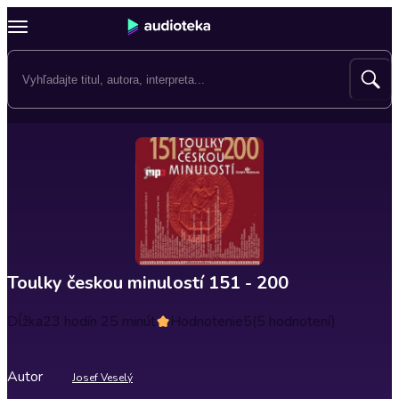
Toulky českou minulostí 151 - 200
Dĺžka
23 hodín 25 minút
Hodnotenie
5
(5 hodnotení)
Autor
Josef Veselý