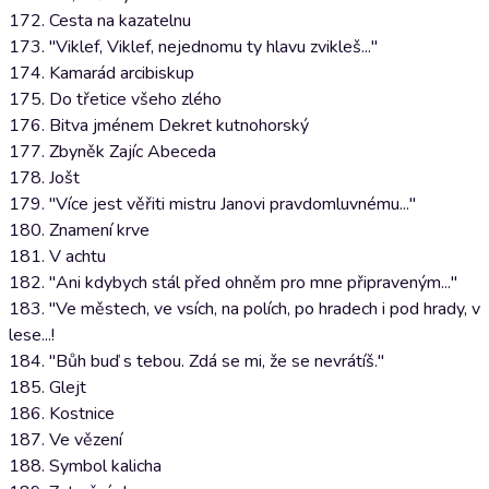
172. Cesta na kazatelnu
173. "Viklef, Viklef, nejednomu ty hlavu zvikleš..."
174. Kamarád arcibiskup
175. Do třetice všeho zlého
176. Bitva jménem Dekret kutnohorský
177. Zbyněk Zajíc Abeceda
178. Jošt
179. "Více jest věřiti mistru Janovi pravdomluvnému..."
180. Znamení krve
181. V achtu
182. "Ani kdybych stál před ohněm pro mne připraveným..."
183. "Ve městech, ve vsích, na polích, po hradech i pod hrady, v
lese...!
184. "Bůh buď s tebou. Zdá se mi, že se nevrátíš."
185. Glejt
186. Kostnice
187. Ve vězení
188. Symbol kalicha