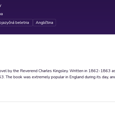
y
na
jazyčná beletria
Angličtina
novel by the Reverend Charles Kingsley. Written in 1862-1863 as 
1863. The book was extremely popular in England during its day, a