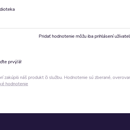
udioteka
Pridať hodnotenie môžu iba prihlásení užívatel
ďte prvý/á!
í zakúpili náš produkt či službu. Hodnotenie sú zberané, overova
ké hodnotenie