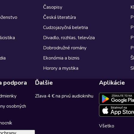
Časopisy
K
boženstvo
Česká literatúra
P
Cudzojazyčná beletria
P
icistika
Divadlo, rozhlas, televízia
P
Dobrodružné romány
P
dia
Ekonómia a biznis
Š
Horory a mystika
S
a podpora
Ďalšie
Aplikácie
dmienky
Zľava 4 € na prvú audioknihu
any osobných
mocník
Všetko
ochrany