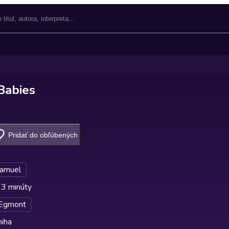
Babies
Pridať do obľúbených
Samuel
 3 minúty
Egmont
niha