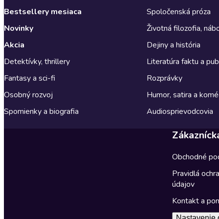
Bestsellery mesiaca
Spoločenská próza
Novinky
Životná filozofia, ná
Akcia
Dejiny a história
Detektívky, thrillery
Literatúra faktu a publ
Fantasy a sci-fi
Rozprávky
Osobný rozvoj
Humor, satira a komé
Spomienky a biografia
Audiosprievodcovia
Zákazníck
Obchodné po
Pravidlá ochr
údajov
Kontakt a po
Nastavenie 