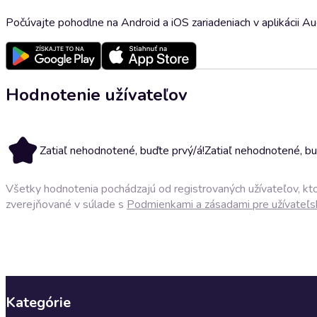
Počúvajte pohodlne na Android a iOS zariadeniach v aplikácii A
Hodnotenie užívateľov
Zatiaľ nehodnotené, buďte prvý/á!
Zatiaľ nehodnotené, bu
Všetky hodnotenia pochádzajú od registrovaných užívateľov, ktor
zverejňované v súlade s
Podmienkami a zásadami pre užívateľs
Kategórie