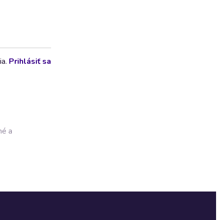
ia.
Prihlásiť sa
né a