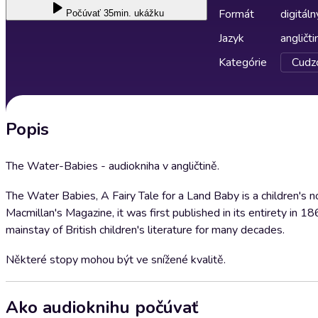
Formát
digitáln
Počúvať
35min. ukážku
Jazyk
angličti
Kategórie
Cudzo
Popis
The Water-Babies - audiokniha v angličtině.
The Water Babies, A Fairy Tale for a Land Baby is a children's 
Macmillan's Magazine, it was first published in its entirety in 
mainstay of British children's literature for many decades.
Některé stopy mohou být ve snížené kvalitě.
Ako audioknihu počúvať