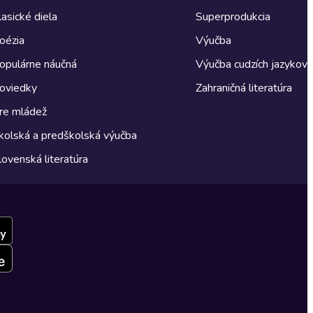
lasické diela
Superprodukcia
oézia
Výučba
opulárne náučná
Výučba cudzích jazykov
oviedky
Zahraničná literatúra
re mládež
kolská a predškolská výučba
lovenská literatúra