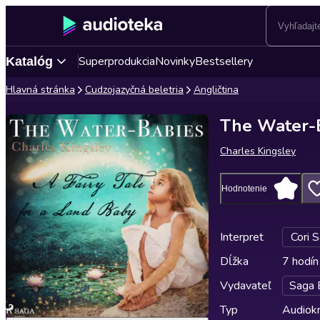
Superprodukcia
Novinky
Bestsellery
Katalóg
Hlavná stránka
Cudzojazyčná beletria
Angličtina
The Water-
Charles Kingsley
Hodnotenie
Interpret
Cori 
Dĺžka
7 hodín
Vydavateľ
Saga 
Typ
Audiok