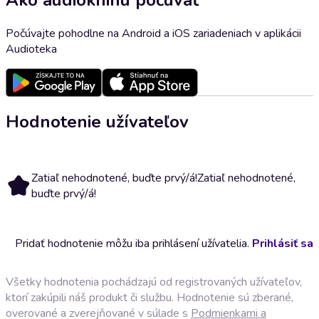
Počúvajte pohodlne na Android a iOS zariadeniach v aplikácii
Audioteka
Hodnotenie užívateľov
Zatiaľ nehodnotené, buďte prvý/á!
Zatiaľ nehodnotené,
buďte prvý/á!
Pridať hodnotenie môžu iba prihlásení užívatelia.
Prihlásiť sa
Všetky hodnotenia pochádzajú od registrovaných užívateľov,
ktorí zakúpili náš produkt či službu. Hodnotenie sú zberané,
overované a zverejňované v súlade s
Podmienkami a