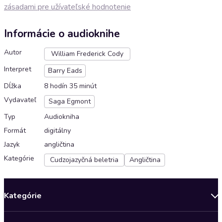
zásadami pre užívateľské hodnotenie
Informácie o audioknihe
Autor
William Frederick Cody
Interpret
Barry Eads
Dĺžka
8 hodín 35 minút
Vydavateľ
Saga Egmont
Typ
Audiokniha
Formát
digitálny
Jazyk
angličtina
Kategórie
Cudzojazyčná beletria
Angličtina
Kategórie
Bestsellery mesiaca