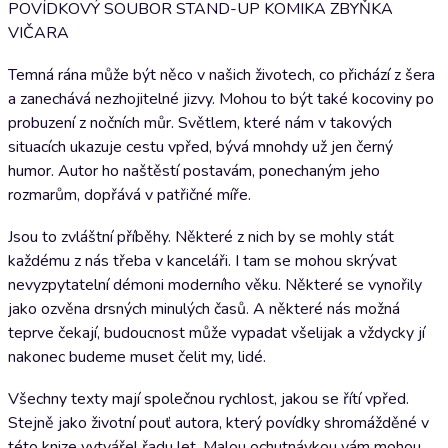
POVÍDKOVÝ SOUBOR STAND-UP KOMIKA ZBYŇKA
VIČARA
Temná rána může být něco v našich životech, co přichází z šera
a zanechává nezhojitelné jizvy. Mohou to být také kocoviny po
probuzení z nočních můr. Světlem, které nám v takových
situacích ukazuje cestu vpřed, bývá mnohdy už jen černý
humor. Autor ho naštěstí postavám, ponechaným jeho
rozmarům, dopřává v patřičné míře.
Jsou to zvláštní příběhy. Některé z nich by se mohly stát
každému z nás třeba v kanceláři. I tam se mohou skrývat
nevyzpytatelní démoni moderního věku. Některé se vynořily
jako ozvěna drsných minulých časů. A některé nás možná
teprve čekají, budoucnost může vypadat všelijak a vždycky jí
nakonec budeme muset čelit my, lidé.
Všechny texty mají společnou rychlost, jakou se řítí vpřed.
Stejně jako životní pouť autora, který povídky shromážděné v
této knize vytvářel řadu let. Malou ochutnávkou vám mohou