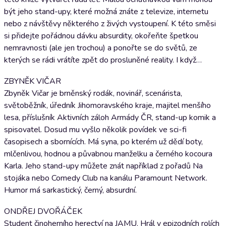
být jeho stand-upy, které možná znáte z televize, internetu
nebo z návštěvy některého z živých vystoupení. K této směsi
si přidejte pořádnou dávku absurdity, okořeňte špetkou
nemravnosti (ale jen trochou) a ponořte se do světů, ze
kterých se rádi vrátíte zpět do prosluněné reality. I když…
ZBYNĚK VIČAR
Zbyněk Vičar je brněnský rodák, novinář, scenárista,
světoběžník, úředník Jihomoravského kraje, majitel menšího
lesa, příslušník Aktivních záloh Armády ČR, stand-up komik a
spisovatel. Dosud mu vyšlo několik povídek ve sci-fi
časopisech a sbornících. Má syna, po kterém už dědí boty,
mlčenlivou, hodnou a půvabnou manželku a černého kocoura
Karla. Jeho stand-upy můžete znát například z pořadů Na
stojáka nebo Comedy Club na kanálu Paramount Network.
Humor má sarkastický, černý, absurdní.
ONDŘEJ DVOŘÁČEK
Student činoherního herectví na JAMU. Hrál v epizodních rolích