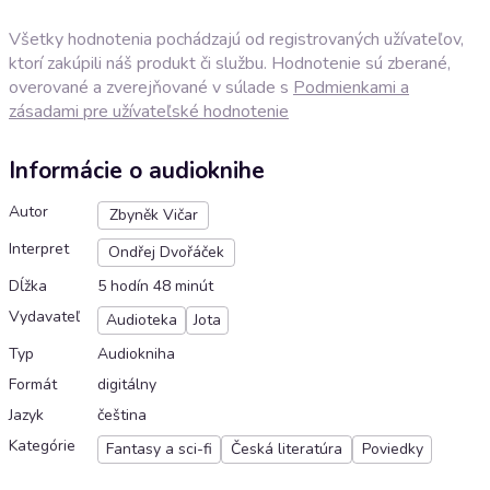
Všetky hodnotenia pochádzajú od registrovaných užívateľov,
ktorí zakúpili náš produkt či službu. Hodnotenie sú zberané,
overované a zverejňované v súlade s
Podmienkami a
zásadami pre užívateľské hodnotenie
Informácie o audioknihe
Autor
Zbyněk Vičar
Interpret
Ondřej Dvořáček
Dĺžka
5 hodín 48 minút
Vydavateľ
Audioteka
Jota
Typ
Audiokniha
Formát
digitálny
Jazyk
čeština
Kategórie
Fantasy a sci-fi
Česká literatúra
Poviedky