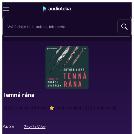
Temná rána
Dĺžka
5 hodín 48 minút
Hodnotenie
4.1
(12 hodnotení)
Autor
Zbyněk Vičar