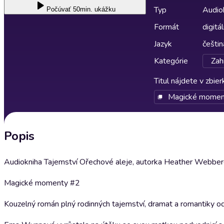
Typ
Audio
Počúvať
50min. ukážku
Formát
digitá
Jazyk
češtin
Kategórie
Zah
Titul nájdete v zbie
Magické momen
Popis
Audiokniha Tajemství Ořechové aleje, autorka Heather Webbero
Magické momenty #2
Kouzelný román plný rodinných tajemství, dramat a romantiky o