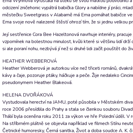
Ema Wynnová vyrůstala na útěku se svou matkou podvodnicí a celý
odcizení zničehonic vypátrá babička Glory a nabídne jí práci, mla
městečku Sweetgrass v Alabamě má Ema pomáhat babičce ve stán
Ema svoje nově nalezené štěstí ohrozí tím, že si jednu velkou 
Její sestřenice Cora Bee Hazeltonová navrhuje interiéry, pracuje
vzpomínek na bolestnou minulost, kvůli které si většinu lidí drží
si ale poraní nohu, nezbývá jí než si druhé lidi začít pouštět do
HEATHER WEBBEROVÁ
Heather Webberová je autorkou více než třiceti románů, dvakrá
kávy a čaje, pozoruje ptáky, háčkuje a peče. Žije nedaleko Cincin
pseudonymem Heather Blakeová.
HELENA DVOŘÁKOVÁ
Vystudovala herectví na JAMU, poté působila v Městském divad
roce 2006 přesídlila do Prahy a stala se členkou souboru Divad
Thálií byla oceněna roku 2011 za výkon ve hře Polední úděl. V 
Na stříbrném plátně se objevila například ve filmech Stínu ne
Četnické humoresky, Černá sanitka, Život a doba soudce A. K. či