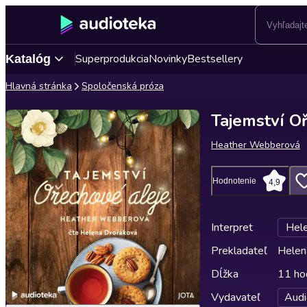
Superprodukcia
Novinky
Bestsellery
Katalóg
Hlavná stránka
Spoločenská próza
Tajemství O
Heather Webberová
Hodnotenie
4,9
Interpret
Hel
Prekladateľ
Helen
Dĺžka
11 ho
Vydavateľ
Audi