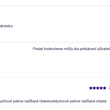
udioteka
Pridať hodnotenie môžu iba prihlásení užívatel
ychové pekne načítaná citanie
oddychové pekne načítaná citanie