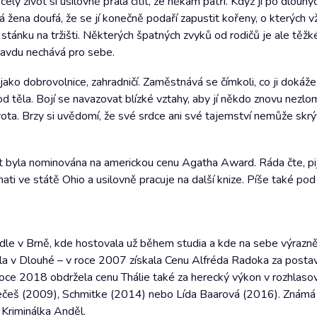
 život si usilovně přála cítit, že někam patří. Když ji po dlouhý
dá žena doufá, že se jí konečně podaří zapustit kořeny, o kterých v
ku na tržišti. Některých špatných zvyků od rodičů je ale těžké
pravdu nechává pro sebe.
 jako dobrovolnice, zahradničí. Zaměstnává se čímkoli, co ji dokáž
 od těla. Bojí se navazovat blízké vztahy, aby jí někdo znovu nezlo
 života. Brzy si uvědomí, že své srdce ani své tajemství nemůže skr
t byla nominována na americkou cenu Agatha Award. Ráda čte, pij
nati ve státě Ohio a usilovně pracuje na další knize. Píše také pod
le v Brně, kde hostovala už během studia a kde na sebe výrazně
la v Dlouhé – v roce 2007 získala Cenu Alfréda Radoka za postav
roce 2018 obdržela cenu Thálie také za herecký výkon v rozhlasov
utečeš (2009), Schmitke (2014) nebo Lída Baarová (2016). Známá j
 Kriminálka Anděl.