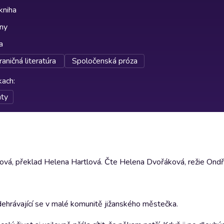
kniha
lny
a
raničná literatúra
Spoločenská próza
rkach
:
ty
vá, překlad Helena Hartlová. Čte Helena Dvořáková, režie Ondř
dehrávající se v malé komunitě jižanského městečka.