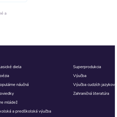
né a
lasické diela
Superprodukcia
oézia
Výučba
opulárne náučná
Výučba cudzích jazykov
oviedky
Zahraničná literatúra
re mládež
kolská a predškolská výučba