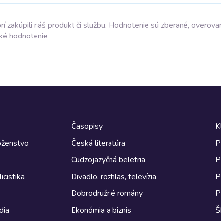
í zakúpili náš produkt či službu. Hodnotenie sú zberané, overova
ké hodnotenie
Časopisy
K
boženstvo
Česká literatúra
P
Cudzojazyčná beletria
P
icistika
Divadlo, rozhlas, televízia
P
Dobrodružné romány
P
dia
Ekonómia a biznis
Š