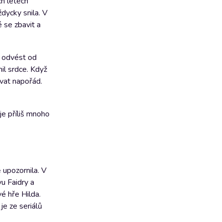
ch letech
ždycky snila. V
 se zbavit a
e odvést od
mil srdce. Když
ývat napořád.
e příliš mnoho
 upozornila. V
u Faidry a
é hře Hilda.
e ze seriálů