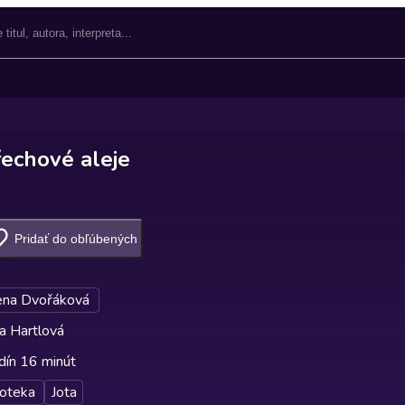
řechové aleje
Pridať do obľúbených
ena Dvořáková
a Hartlová
dín 16 minút
oteka
Jota