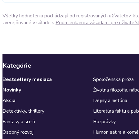
Všetky hodnotenia pochádzajú od registrovaných užívateľov, ktor
zverejňované v súlade s
Podmienkami a zásadami pre užívateľs
Kategórie
Bestsellery mesiaca
Spoločenská próza
Novinky
Životná filozofia, ná
Akcia
Dejiny a história
Detektívky, thrillery
Literatúra faktu a publ
Fantasy a sci-fi
Rozprávky
Osobný rozvoj
Humor, satira a komé