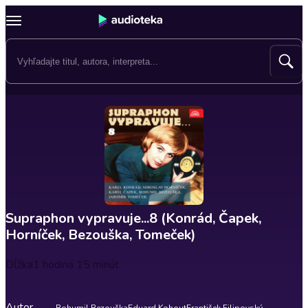
Supraphon vypravuje...8 (Konrád, Čapek,
Horníček, Bezouška, Tomeček)
Dĺžka
1 hodina 15 minút
Autor