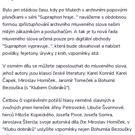
Bylo jen otázkou času, kdy po titulech s archivními popovými
písničkami v sérii "Supraphon hraje..." navážeme s obdobnou
formou zpřístupňování archivního mluveného slova našim
milým zákazníkům a posluchačům. A tak je tu nová řada
mluveného slova určená pouze pro digitální obchody
"Supraphon vypravuje...", která bude obsahovat a nabízet
povídky, fejetony, úryvky z knih, vzpomínky atd.
V osmém dílu se můžete zaposlouchat do mluveného slova,
jehož autory jsou klasici české literatury: Karel Konrád. Karel
Čapek, Miroslav Horníček., Jaromír Tomeček a Bohumil
Bezouška (s "Klubem Dobráků"),
Četbou či vyprávěním potěší hlasy neméně slavných a
zvučných jmen hereček Jiřiny Petrovické, Libuše Švormové,
herců Miloše Kopeckého, Josefa Pivce, Josefa Somra,
Jaroslava Štercla; svoje autorská díla čte Miroslav Horníček, v
"Klubu dobráků" uslyšíte vzpomínky nejen Bohumila Bezoušky