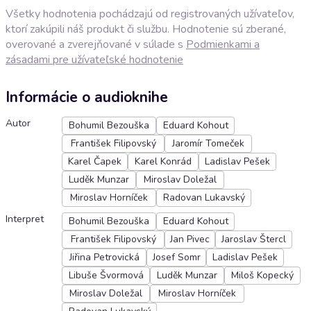
Všetky hodnotenia pochádzajú od registrovaných užívateľov,
ktorí zakúpili náš produkt či službu. Hodnotenie sú zberané,
overované a zverejňované v súlade s
Podmienkami a
zásadami pre užívateľské hodnotenie
Informácie o audioknihe
Autor
Bohumil Bezouška
Eduard Kohout
František Filipovský
Jaromír Tomeček
Karel Čapek
Karel Konrád
Ladislav Pešek
Luděk Munzar
Miroslav Doležal
Miroslav Horníček
Radovan Lukavský
Interpret
Bohumil Bezouška
Eduard Kohout
František Filipovský
Jan Pivec
Jaroslav Štercl
Jiřina Petrovická
Josef Somr
Ladislav Pešek
Libuše Švormová
Luděk Munzar
Miloš Kopecký
Miroslav Doležal
Miroslav Horníček