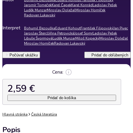
Bohumil Bezouška
Eduard Kohout
František Filipovský
Jaromír Tomeček
Karel Čapek
Karel Konrád
Ladislav Pešek
Luděk Munzar
Miroslav Doležal
Miroslav Horníček
Radovan Lukavský
Interpret
Bohumil Bezouška
Eduard Kohout
František Filipovský
Jan Pivec
Jaroslav Štercl
Jiřina Petrovická
Josef Somr
Ladislav Pešek
Libuše Švormová
Luděk Munzar
Miloš Kopecký
Miroslav Doležal
Miroslav Horníček
Radovan Lukavský
Počúvať ukážku
Pridať do obľúbených
Cena:
2,59 €
Pridať do košíka
Hlavná stránka
Česká literatúra
Popis