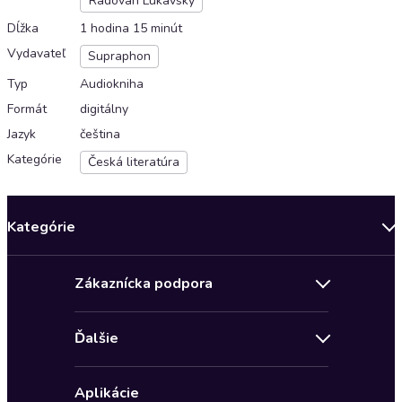
Radovan Lukavský
Dĺžka
1 hodina 15 minút
Vydavateľ
Supraphon
Typ
Audiokniha
Formát
digitálny
Jazyk
čeština
Kategórie
Česká literatúra
Kategórie
Bestsellery mesiaca
Zákaznícka podpora
Novinky
Obchodné podmienky
Akcia
Ďalšie
Pravidlá ochrany osobných údajov
Detektívky, thrillery
Zľava 4 € na prvú audioknihu
Kontakt a pomocník
Fantasy a sci-fi
Aplikácie