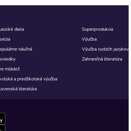
lasické diela
Superprodukcia
oézia
Výučba
opulárne náučná
Výučba cudzích jazykov
oviedky
Zahraničná literatúra
re mládež
kolská a predškolská výučba
lovenská literatúra