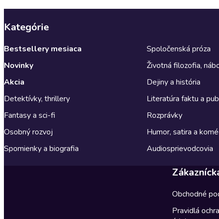
Kategórie
Bestsellery mesiaca
Spoločenská próza
Novinky
Životná filozofia, ná
Akcia
Dejiny a história
Detektívky, thrillery
Literatúra faktu a publ
Fantasy a sci-fi
Rozprávky
Osobný rozvoj
Humor, satira a komé
Spomienky a biografia
Audiosprievodcovia
Zákazníck
Obchodné po
Pravidlá ochr