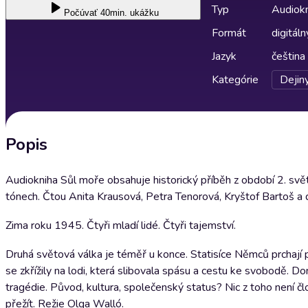
Typ
Audiok
Počúvať
40min. ukážku
Formát
digitáln
Jazyk
čeština
Kategórie
Dejiny
Popis
Audiokniha Sůl moře obsahuje historický příběh z období 2. sv
tónech. Čtou Anita Krausová, Petra Tenorová, Kryštof Bartoš a d
Zima roku 1945. Čtyři mladí lidé. Čtyři tajemství.
Druhá světová válka je téměř u konce. Statisíce Němců prchají př
se zkřížily na lodi, která slibovala spásu a cestu ke svobodě. Do
tragédie. Původ, kultura, společenský status? Nic z toho není člov
přežít. Režie Olga Walló.