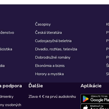
Časopisy
K
boženstvo
Česká literatúra
P
Cudzojazyčná beletria
P
icistika
Divadlo, rozhlas, televízia
P
Dobrodružné romány
P
dia
Ekonómia a biznis
Š
Horory a mystika
S
a podpora
Ďalšie
Aplikácie
dmienky
Zľava 4 € na prvú audioknihu
any osobných