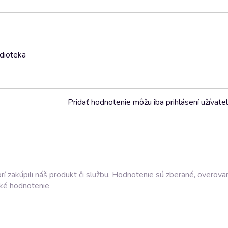
udioteka
Pridať hodnotenie môžu iba prihlásení užívatel
í zakúpili náš produkt či službu. Hodnotenie sú zberané, overova
ké hodnotenie