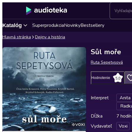
Superprodukcia
Novinky
Bestsellery
Katalóg
Hlavná stránka
Dejiny a história
Sůl moře
Ruta Sepetysová
Hodnotenie
5,0
Interpret
Anita
Radka
Dĺžka
7 hodín
Vydavateľ
Voxi