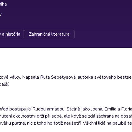
niha
y
 a história
Zahraničná literatúra
ětové války. Napsala Ruta Sepetysová, autorka světového bestse
alší.
ed postupující Rudou armádou. Stejně jako Joana, Emilia a Florian
nuceni okolnostmi drží při sobě, ale když se zdá záchrana na dosah
ěku platné, nic z toho ho totiž neušetří. Všichni lidé na palubě teď