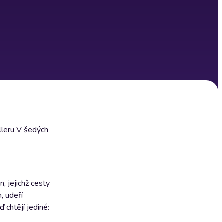
lleru V šedých
, jejichž cesty
, udeří
 chtějí jediné: