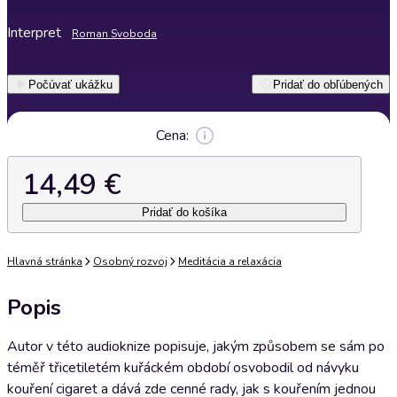
Interpret
Roman Svoboda
Počúvať ukážku
Pridať do obľúbených
Cena:
14,49 €
Pridať do košíka
Hlavná stránka
Osobný rozvoj
Meditácia a relaxácia
Popis
Autor v této audioknize popisuje, jakým způsobem se sám po
téměř třicetiletém kuřáckém období osvobodil od návyku
kouření cigaret a dává zde cenné rady, jak s kouřením jednou