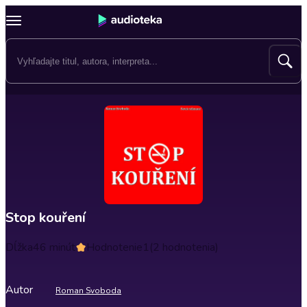
Stop kouření
Dĺžka
46 minút
Hodnotenie
1
(2 hodnotenia)
Autor
Roman Svoboda