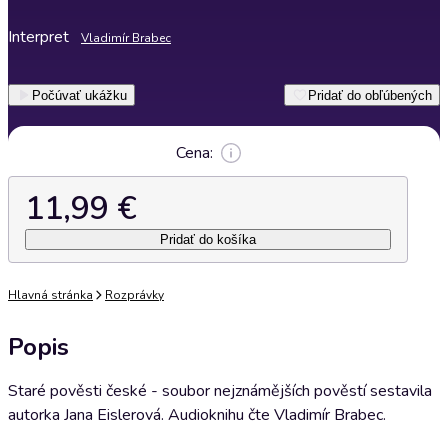
Interpret
Vladimír Brabec
Počúvať ukážku
Pridať do obľúbených
Cena:
11,99 €
Pridať do košíka
Hlavná stránka
Rozprávky
Popis
Staré pověsti české - soubor nejznámějších pověstí sestavila
autorka Jana Eislerová. Audioknihu čte Vladimír Brabec.