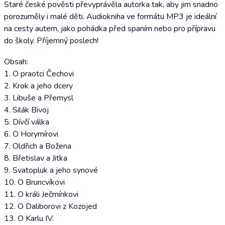
Staré české pověsti převyprávěla autorka tak, aby jim snadno
porozuměly i malé děti. Audiokniha ve formátu MP3 je ideální
na cesty autem, jako pohádka před spaním nebo pro přípravu
do školy. Příjemný poslech!
Obsah:
1. O praotci Čechovi
2. Krok a jeho dcery
3. Libuše a Přemysl
4. Silák Bivoj
5. Dívčí válka
6. O Horymírovi
7. Oldřich a Božena
8. Břetislav a Jitka
9. Svatopluk a jeho synové
10. O Bruncvíkovi
11. O králi Ječmínkovi
12. O Daliborovi z Kozojed
13. O Karlu IV.