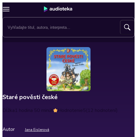
Staré pověsti české
Dĺžka
1 hodina 50 minút
Hodnotenie
5
(12 hodnotení)
Autor
Jana Eislerová