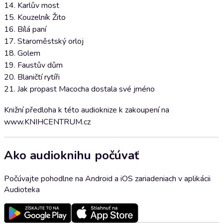
14. Karlův most
15. Kouzelník Žito
16. Bílá paní
17. Staroměstský orloj
18. Golem
19. Faustův dům
20. Blaničtí rytíři
21. Jak propast Macocha dostala své jméno
Knižní předloha k této audioknize k zakoupení na
www.KNIHCENTRUM.cz
Ako audioknihu počúvať
Počúvajte pohodlne na Android a iOS zariadeniach v aplikácii
Audioteka