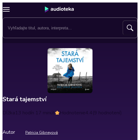
Stará tajemství
Dĺžka
13 hodín 17 minút
Hodnotenie
4.4
(9 hodnotení)
Autor
Patricia Gibneyová