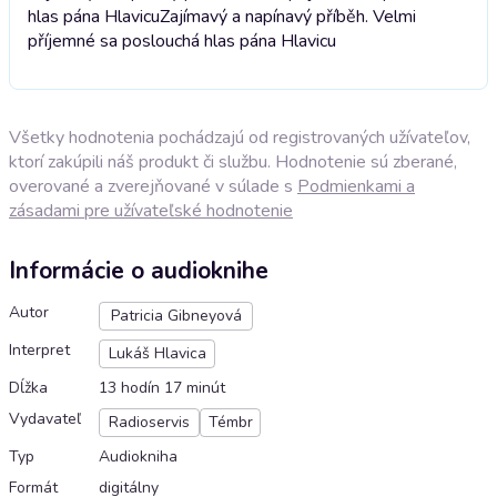
hlas pána Hlavicu
Zajímavý a napínavý příběh. Velmi
příjemné sa poslouchá hlas pána Hlavicu
Všetky hodnotenia pochádzajú od registrovaných užívateľov,
ktorí zakúpili náš produkt či službu. Hodnotenie sú zberané,
overované a zverejňované v súlade s
Podmienkami a
zásadami pre užívateľské hodnotenie
Informácie o audioknihe
Autor
Patricia Gibneyová
Interpret
Lukáš Hlavica
Dĺžka
13 hodín 17 minút
Vydavateľ
Radioservis
Témbr
Typ
Audiokniha
Formát
digitálny