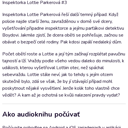
Inspektorka Lottie Parkerová #3
Inspektorka Lottie Parkerová řeší další temný případ: Když
policie najde starší ženu, zavražděnou v domě své dcery,
vyšetřování připadne inspektorce a jejímu parťákovi detektivu
Boydovi. Jakmile zjistí, že dcera oběti se pohřešuje, začnou se
obávat o bezpečí celé rodiny. Pak kdosi zapálí nedaleký dům.
Počet obětí roste a Lottie a její tým začínají rozplétat pavučinu
tajností a lží. Vraždy podle všeho vedou daleko do minulosti, k
události, kterou vyšetřoval Lottiin otec, než spáchal
sebevraždu. Lottie stále neví, jak to tehdy s jejím otcem
skutečně bylo, zdá se však, že by jí stávající případ mohl
poskytnout nějaké vysvětlení. Jenže kolik toho vlastně chce
vědět? A kam až je ochotná se kvůli nalezení pravdy vydat?
Ako audioknihu počúvať
Počúvajte pohodlne na Android a iOS zariadeniach v aplikácii