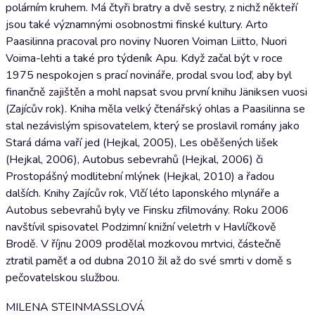
polárním kruhem. Má čtyři bratry a dvě sestry, z nichž někteří
jsou také významnými osobnostmi finské kultury. Arto
Paasilinna pracoval pro noviny Nuoren Voiman Liitto, Nuori
Voima-lehti a také pro týdeník Apu. Když začal být v roce
1975 nespokojen s prací novináře, prodal svou loď, aby byl
finančně zajištěn a mohl napsat svou první knihu Jäniksen vuosi
(Zajícův rok). Kniha měla velký čtenářský ohlas a Paasilinna se
stal nezávislým spisovatelem, který se proslavil romány jako
Stará dáma vaří jed (Hejkal, 2005), Les oběšených lišek
(Hejkal, 2006), Autobus sebevrahů (Hejkal, 2006) či
Prostopášný modlitební mlýnek (Hejkal, 2010) a řadou
dalších. Knihy Zajícův rok, Vlčí léto laponského mlynáře a
Autobus sebevrahů byly ve Finsku zfilmovány. Roku 2006
navštívil spisovatel Podzimní knižní veletrh v Havlíčkově
Brodě. V říjnu 2009 prodělal mozkovou mrtvici, částečně
ztratil paměť a od dubna 2010 žil až do své smrti v domě s
pečovatelskou službou.
MILENA STEINMASSLOVÁ