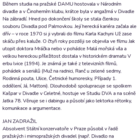
Během studia na pražské DAMU hostovala v Národním
divadle a v Činoherním klubu, krátce byla v angažmá v Divadle
Na zábradlí. Hned po dokončení školy se stala členkou
souboru Divadla pod Palmovkou. Její herecká kariéra začala ale
dřív – v roce 1970 si ji vybrali do filmu Karla Kachyni Už zase
skáču přes kaluže. O čtyři roky později se objevila ve filmu Jak
utopit doktora Mráčka nebo v pohádce Malá mořská víla a
velkou hereckou příležitost dostala v historickém dramatu V
erbu lvice (1994). Je známá je také z televizních filmů,
pohádek a seriálů (Muž na radnici, Ranč u zelené sedmy,
Rodinná pouta, Ulice, Četnické humoresky, Případy 1.
oddělení, Já, Mattoni). Dlouhodobě spolupracuje se spolkem
Kašpar v Divadle v Celetné, hostuje ve Studiu DVA a na scéně
Jatka 78. Věnuje se i dabingu a působí jako lektorka rétoriky,
komunikace a argumentace.
JAN ZADRAŽIL
Absolvent Státní konzervatoře v Praze působil v řadě
pražských i mimopražských divadel (např. Divadlo na