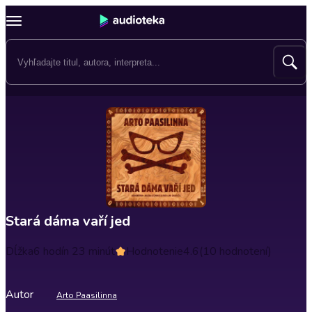
Stará dáma vaří jed
Dĺžka
6 hodín 23 minút
Hodnotenie
4.6
(10 hodnotení)
Autor
Arto Paasilinna