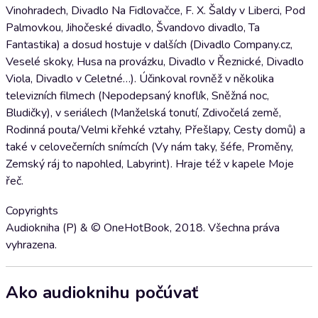
Vinohradech, Divadlo Na Fidlovačce, F. X. Šaldy v Liberci, Pod
Palmovkou, Jihočeské divadlo, Švandovo divadlo, Ta
Fantastika) a dosud hostuje v dalších (Divadlo Company.cz,
Veselé skoky, Husa na provázku, Divadlo v Řeznické, Divadlo
Viola, Divadlo v Celetné…). Účinkoval rovněž v několika
televizních filmech (Nepodepsaný knoflík, Sněžná noc,
Bludičky), v seriálech (Manželská tonutí, Zdivočelá země,
Rodinná pouta/Velmi křehké vztahy, Přešlapy, Cesty domů) a
také v celovečerních snímcích (Vy nám taky, šéfe, Proměny,
Zemský ráj to napohled, Labyrint). Hraje též v kapele Moje
řeč.
Copyrights
Audiokniha (P) & © OneHotBook, 2018. Všechna práva
vyhrazena.
Ako audioknihu počúvať