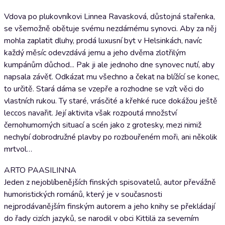
Vdova po plukovníkovi Linnea Ravasková, důstojná stařenka,
se všemožně obětuje svému nezdárnému synovci. Aby za něj
mohla zaplatit dluhy, prodá luxusní byt v Helsinkách, navíc
každý měsíc odevzdává jemu a jeho dvěma zlotřilým
kumpánům důchod... Pak ji ale jednoho dne synovec nutí, aby
napsala závěť. Odkázat mu všechno a čekat na blížící se konec,
to určitě. Stará dáma se vzepře a rozhodne se vzít věci do
vlastních rukou. Ty staré, vrásčité a křehké ruce dokážou ještě
leccos navařit. Její aktivita však rozpoutá množství
černohumorných situací a scén jako z grotesky, mezi nimiž
nechybí dobrodružné plavby po rozbouřeném moři, ani několik
mrtvol…
ARTO PAASILINNA
Jeden z nejoblíbenějších finských spisovatelů, autor převážně
humoristických románů, který je v současnosti
nejprodávanějším finským autorem a jeho knihy se překládají
do řady cizích jazyků, se narodil v obci Kittilä za severním