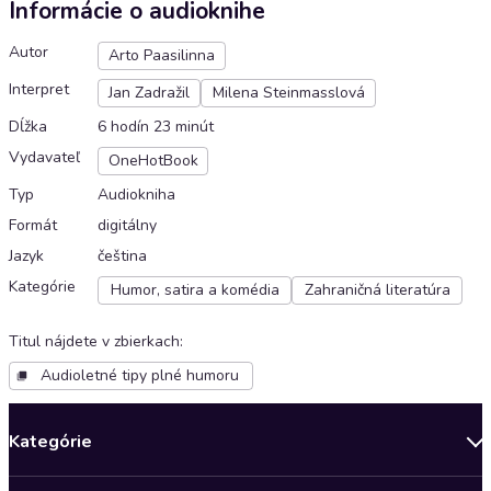
Informácie o audioknihe
Autor
Arto Paasilinna
Interpret
Jan Zadražil
Milena Steinmasslová
Dĺžka
6 hodín 23 minút
Vydavateľ
OneHotBook
Typ
Audiokniha
Formát
digitálny
Jazyk
čeština
Kategórie
Humor, satira a komédia
Zahraničná literatúra
Titul nájdete v zbierkach
:
Audioletné tipy plné humoru
Kategórie
Bestsellery mesiaca