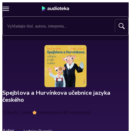
Spejblova a Hurvínkova učebnice jazyka
českého
Dĺžka
51 minút
Hodnotenie
5
(8 hodnotení)
Autor