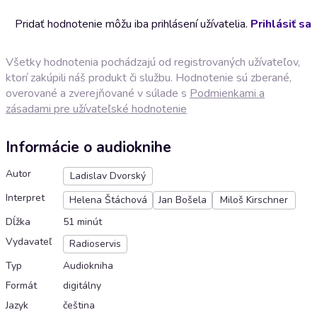
Pridať hodnotenie môžu iba prihlásení užívatelia.
Prihlásiť sa
Všetky hodnotenia pochádzajú od registrovaných užívateľov,
ktorí zakúpili náš produkt či službu. Hodnotenie sú zberané,
overované a zverejňované v súlade s
Podmienkami a
zásadami pre užívateľské hodnotenie
Informácie o audioknihe
Autor
Ladislav Dvorský
Interpret
Helena Štáchová
Jan Bošela
Miloš Kirschner
Dĺžka
51 minút
Vydavateľ
Radioservis
Typ
Audiokniha
Formát
digitálny
Jazyk
čeština