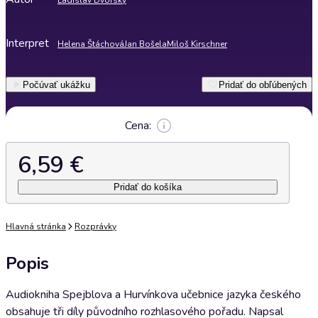
Ladislav Dvorský
Interpret
Helena Štáchová
Jan Bošela
Miloš Kirschner
Počúvať ukážku
Pridať do obľúbených
Cena:
6,59 €
Pridať do košíka
Hlavná stránka
Rozprávky
Popis
Audiokniha Spejblova a Hurvínkova učebnice jazyka českého
obsahuje tři díly původního rozhlasového pořadu. Napsal