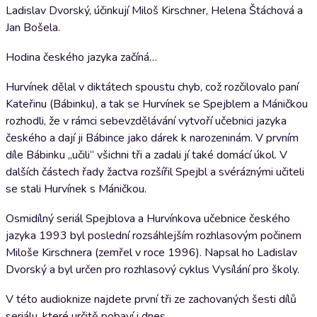
Ladislav Dvorský, účinkují Miloš Kirschner, Helena Štáchová a
Jan Bošela.
Hodina českého jazyka začíná…
Hurvínek dělal v diktátech spoustu chyb, což rozčilovalo paní
Kateřinu (Bábinku), a tak se Hurvínek se Spejblem a Máničkou
rozhodli, že v rámci sebevzdělávání vytvoří učebnici jazyka
českého a dají ji Bábince jako dárek k narozeninám. V prvním
díle Bábinku „učili“ všichni tři a zadali jí také domácí úkol. V
dalších částech řady žactva rozšířil Spejbl a svéráznými učiteli
se stali Hurvínek s Máničkou.
Osmidílný seriál Spejblova a Hurvínkova učebnice českého
jazyka 1993 byl poslední rozsáhlejším rozhlasovým počinem
Miloše Kirschnera (zemřel v roce 1996). Napsal ho Ladislav
Dvorský a byl určen pro rozhlasový cyklus Vysílání pro školy.
V této audioknize najdete první tři ze zachovaných šesti dílů
seriálu, které určitě pobaví i dnes.