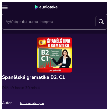
Španělská gramatika B2, C1
Dĺžka
9 hodín 30 minút
Autor
Audioacademyeu