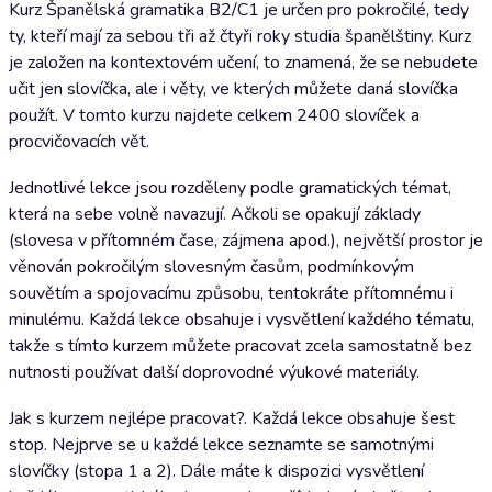
Kurz Španělská gramatika B2/C1 je určen pro pokročilé, tedy
ty, kteří mají za sebou tři až čtyři roky studia španělštiny. Kurz
je založen na kontextovém učení, to znamená, že se nebudete
učit jen slovíčka, ale i věty, ve kterých můžete daná slovíčka
použít. V tomto kurzu najdete celkem 2400 slovíček a
procvičovacích vět.
Jednotlivé lekce jsou rozděleny podle gramatických témat,
která na sebe volně navazují. Ačkoli se opakují základy
(slovesa v přítomném čase, zájmena apod.), největší prostor je
věnován pokročilým slovesným časům, podmínkovým
souvětím a spojovacímu způsobu, tentokráte přítomnému i
minulému. Každá lekce obsahuje i vysvětlení každého tématu,
takže s tímto kurzem můžete pracovat zcela samostatně bez
nutnosti používat další doprovodné výukové materiály.
Jak s kurzem nejlépe pracovat?. Každá lekce obsahuje šest
stop. Nejprve se u každé lekce seznamte se samotnými
slovíčky (stopa 1 a 2). Dále máte k dispozici vysvětlení