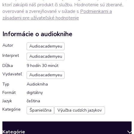
ktorí zakúpili náš produkt či službu. Hodnotenie sú zberané,
overované a zverejňované v súlade s
Podmienkami a
zásadami pre užívateľské hodnotenie
Informácie o audioknihe
Autor
Audioacademyeu
Interpret
Audioacademyeu
Dĺžka
9 hodín 30 minút
Vydavateľ
Audioacademyeu
Typ
Audiokniha
Formát
digitálny
Jazyk
čeština
Kategórie
Španielčina
Výučba cudzích jazykov
Kategórie