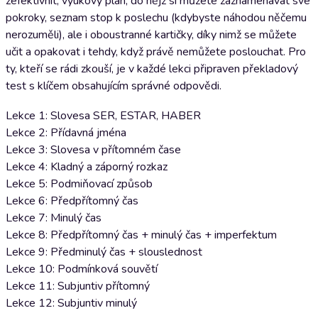
zefektivnit, výukový plán, do nějž si můžete zaznamenávat své
pokroky, seznam stop k poslechu (kdybyste náhodou něčemu
nerozuměli), ale i oboustranné kartičky, díky nimž se můžete
učit a opakovat i tehdy, když právě nemůžete poslouchat. Pro
ty, kteří se rádi zkouší, je v každé lekci připraven překladový
test s klíčem obsahujícím správné odpovědi.
Lekce 1: Slovesa SER, ESTAR, HABER
Lekce 2: Přídavná jména
Lekce 3: Slovesa v přítomném čase
Lekce 4: Kladný a záporný rozkaz
Lekce 5: Podmiňovací způsob
Lekce 6: Předpřítomný čas
Lekce 7: Minulý čas
Lekce 8: Předpřítomný čas + minulý čas + imperfektum
Lekce 9: Předminulý čas + slouslednost
Lekce 10: Podmínková souvětí
Lekce 11: Subjuntiv přítomný
Lekce 12: Subjuntiv minulý