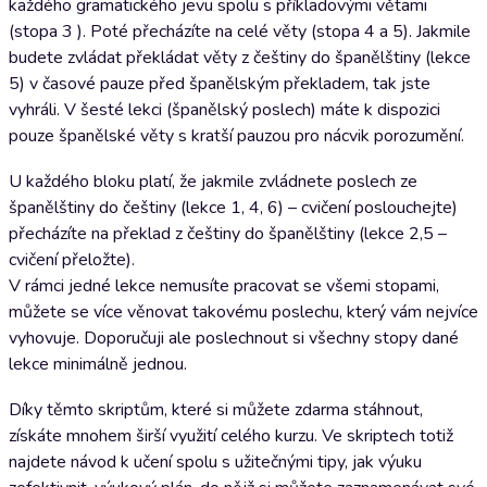
každého gramatického jevu spolu s příkladovými větami
(stopa 3 ). Poté přecházíte na celé věty (stopa 4 a 5). Jakmile
budete zvládat překládat věty z češtiny do španělštiny (lekce
5) v časové pauze před španělským překladem, tak jste
vyhráli. V šesté lekci (španělský poslech) máte k dispozici
pouze španělské věty s kratší pauzou pro nácvik porozumění.
U každého bloku platí, že jakmile zvládnete poslech ze
španělštiny do češtiny (lekce 1, 4, 6) – cvičení poslouchejte)
přecházíte na překlad z češtiny do španělštiny (lekce 2,5 –
cvičení přeložte).
V rámci jedné lekce nemusíte pracovat se všemi stopami,
můžete se více věnovat takovému poslechu, který vám nejvíce
vyhovuje. Doporučuji ale poslechnout si všechny stopy dané
lekce minimálně jednou.
Díky těmto skriptům, které si můžete zdarma stáhnout,
získáte mnohem širší využití celého kurzu. Ve skriptech totiž
najdete návod k učení spolu s užitečnými tipy, jak výuku