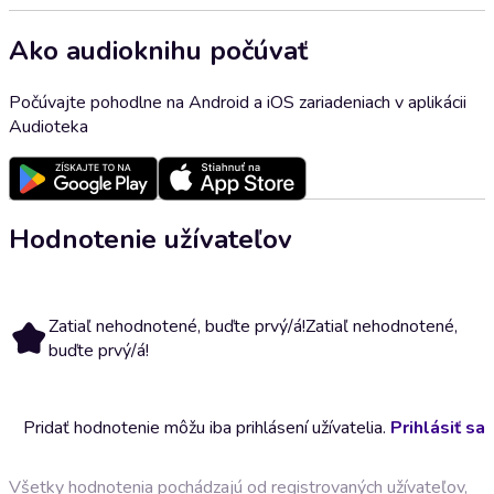
Ako audioknihu počúvať
Počúvajte pohodlne na Android a iOS zariadeniach v aplikácii
Audioteka
Hodnotenie užívateľov
Zatiaľ nehodnotené, buďte prvý/á!
Zatiaľ nehodnotené,
buďte prvý/á!
Pridať hodnotenie môžu iba prihlásení užívatelia.
Prihlásiť sa
Všetky hodnotenia pochádzajú od registrovaných užívateľov,