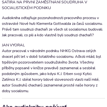
SATIRA NA PRVNÍ ZAMĚSTNÁNÍ SOUDRUHA V
SOCIALISTICKÉM PODNIKU
Audiokniha odtajňuje pozoruhodnosti pracovního procesu v
ostravské Nové huti Klementa Gottwalda za časů socialismu.
Právě tam soudruzi chachaři ze všech sil socialismus budovali.
Jak pracovali, co pili a kdo vlastně byli soudruzi chachaři?
JAN VYORAL
Autor pracoval v národním podniku NHKG Ostrava celých
dvacet pět let v době totalitního socialismu. Ačkoli mlád, byl
trpělivým pozorovatelem soudružského života. Všechny
příběhy popsané v knížce pravdivě zaznamenal a sesbíral
podobným způsobem, jako kdysi K.J. Erben svoji Kytici.
Zatímco K.J. sbíral horory lidové slovesnosti vlasti naší milé,
autor Soudruhů chacharů zaznamenal prosté naše horory z
doby socialismu.
Ako audioknihu počúvať