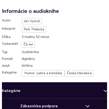
Informácie o audioknihe
Autor
Jan Vyoral
Interpret
Petr Třebický
Dĺžka
3 hodiny 52 minút
Vydavateľ
Čti mi!
Typ
Audiokniha
Formát
digitálny
Jazyk
čeština
Kategórie
Humor, satira a komédia
Česká literatúra
Kategórie
Bestsellery mesiaca
Zákaznícka podpora