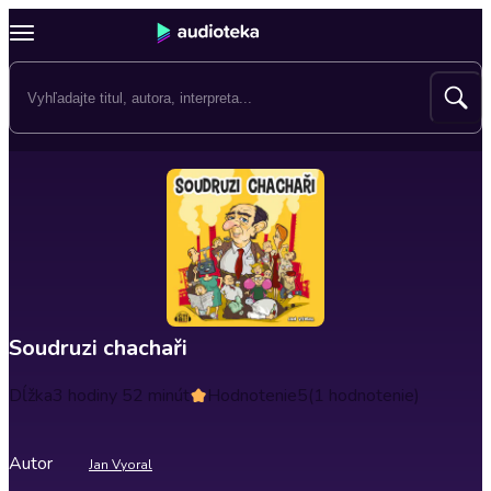
Soudruzi chachaři
Dĺžka
3 hodiny 52 minút
Hodnotenie
5
(1 hodnotenie)
Autor
Jan Vyoral