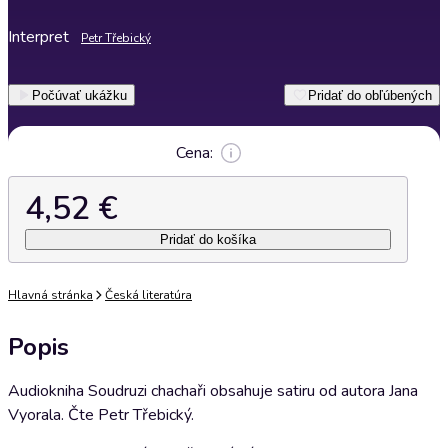
Interpret
Petr Třebický
Počúvať ukážku
Pridať do obľúbených
Cena:
4,52 €
Pridať do košíka
Hlavná stránka
Česká literatúra
Popis
Audiokniha Soudruzi chachaři obsahuje satiru od autora Jana
Vyorala. Čte Petr Třebický.