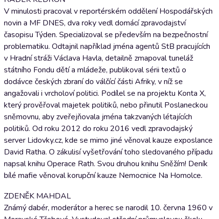
V minulosti pracoval v reportérském oddělení Hospodářských
novin a MF DNES, dva roky vedl domácí zpravodajství
časopisu Týden. Specializoval se především na bezpečnostní
problematiku. Odtajnil například jména agentů StB pracujících
v Hradní stráži Václava Havla, detailně zmapoval tuneláž
státního Fondu dětí a mládeže, publikoval sérii textů o
dodávce českých zbraní do válčící části Afriky, v níž se
angažovali i vrcholoví politici. Podílel se na projektu Konta X,
který prověřoval majetek politiků, nebo přinutil Poslaneckou
sněmovnu, aby zveřejňovala jména takzvaných létajících
politiků. Od roku 2012 do roku 2016 vedl zpravodajský
server Lidovky.cz, kde se mimo jiné věnoval kauze exposlance
David Ratha. O zákulisí vyšetřování toho sledovaného případu
napsal knihu Operace Rath. Svou druhou knihu Sněžím! Deník
bílé mafie věnoval korupční kauze Nemocnice Na Homolce.
ZDENĚK MAHDAL
Známý dabér, moderátor a herec se narodil 10. června 1960 v