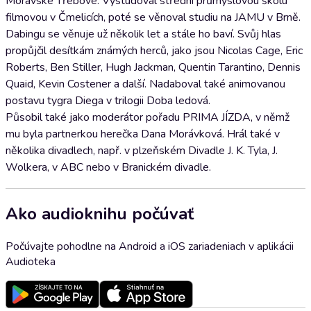
Moravské Třebové. Vystudoval střední průmyslovou školu
filmovou v Čmelicích, poté se věnoval studiu na JAMU v Brně.
Dabingu se věnuje už několik let a stále ho baví. Svůj hlas
propůjčil desítkám známých herců, jako jsou Nicolas Cage, Eric
Roberts, Ben Stiller, Hugh Jackman, Quentin Tarantino, Dennis
Quaid, Kevin Costener a další. Nadaboval také animovanou
postavu tygra Diega v trilogii Doba ledová.
Působil také jako moderátor pořadu PRIMA JÍZDA, v němž
mu byla partnerkou herečka Dana Morávková. Hrál také v
několika divadlech, např. v plzeňském Divadle J. K. Tyla, J.
Wolkera, v ABC nebo v Branickém divadle.
Ako audioknihu počúvať
Počúvajte pohodlne na Android a iOS zariadeniach v aplikácii
Audioteka