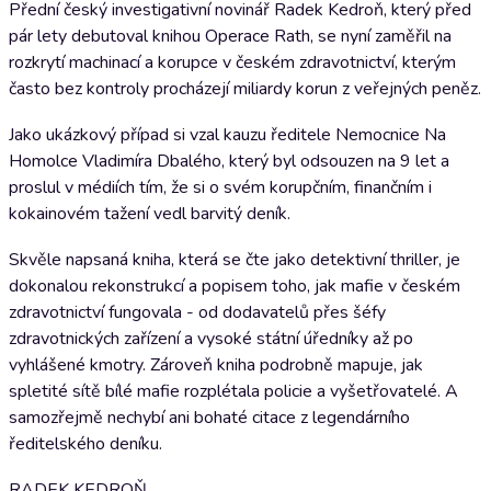
Přední český investigativní novinář Radek Kedroň, který před
pár lety debutoval knihou Operace Rath, se nyní zaměřil na
rozkrytí machinací a korupce v českém zdravotnictví, kterým
často bez kontroly procházejí miliardy korun z veřejných peněz.
Jako ukázkový případ si vzal kauzu ředitele Nemocnice Na
Homolce Vladimíra Dbalého, který byl odsouzen na 9 let a
proslul v médiích tím, že si o svém korupčním, finančním i
kokainovém tažení vedl barvitý deník.
Skvěle napsaná kniha, která se čte jako detektivní thriller, je
dokonalou rekonstrukcí a popisem toho, jak mafie v českém
zdravotnictví fungovala - od dodavatelů přes šéfy
zdravotnických zařízení a vysoké státní úředníky až po
vyhlášené kmotry. Zároveň kniha podrobně mapuje, jak
spletité sítě bílé mafie rozplétala policie a vyšetřovatelé. A
samozřejmě nechybí ani bohaté citace z legendárního
ředitelského deníku.
RADEK KEDROŇ