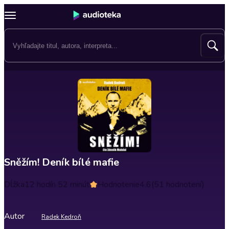
Sněžím! Deník bílé mafie
Dĺžka
12 hodín 52 minút
Hodnotenie
4.6
(51 hodnotení)
Autor
Radek Kedroň