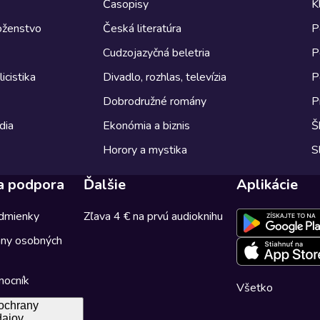
Časopisy
K
boženstvo
Česká literatúra
P
Cudzojazyčná beletria
P
icistika
Divadlo, rozhlas, televízia
P
Dobrodružné romány
P
dia
Ekonómia a biznis
Š
Horory a mystika
S
a podpora
Ďalšie
Aplikácie
dmienky
Zľava 4 € na prvú audioknihu
any osobných
mocník
Všetko
ochrany
dajov