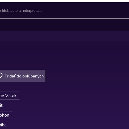
Pridať do obľúbených
lav Válek
út
phon
niha