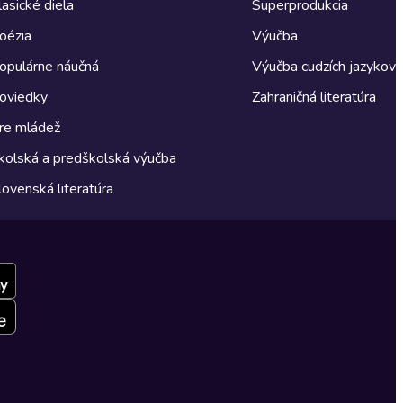
lasické diela
Superprodukcia
oézia
Výučba
opulárne náučná
Výučba cudzích jazykov
oviedky
Zahraničná literatúra
re mládež
kolská a predškolská výučba
lovenská literatúra