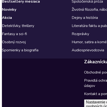
Bestsellery mesiaca
Spoločenská próza
Novinky
Životná filozofia, ná
Akcia
Dejiny a história
Detektívky, thrillery
Literatúra faktu a publ
Fantasy a sci-fi
Rozprávky
Osobný rozvoj
Humor, satira a komé
Spomienky a biografia
Audiosprievodcovia
Zákazníck
Obchodné po
Pravidlá ochr
údajov
Kontakt a po
Nastavenie 
osobných ú