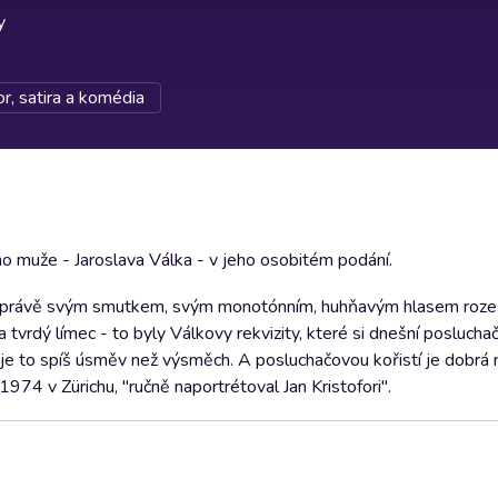
y
, satira a komédia
 muže - Jaroslava Válka - v jeho osobitém podání.
erý právě svým smutkem, svým monotónním, huhňavým hlasem roz
a tvrdý límec - to byly Válkovy rekvizity, které si dnešní poslucha
 je to spíš úsměv než výsměch. A posluchačovou kořistí je dobrá 
974 v Zürichu, "ručně naportrétoval Jan Kristofori".