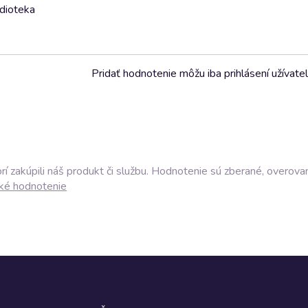
udioteka
Pridať hodnotenie môžu iba prihlásení užívatel
í zakúpili náš produkt či službu. Hodnotenie sú zberané, overova
ké hodnotenie