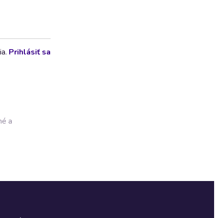
ia.
Prihlásiť sa
né a