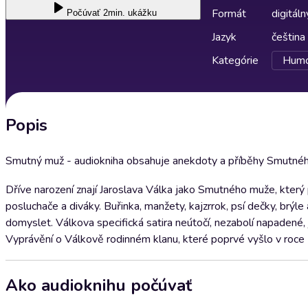
Formát
digitáln
Počúvať
2min. ukážku
Jazyk
čeština
Kategórie
Humor
Popis
Smutný muž - audiokniha obsahuje anekdoty a příběhy Smutného
Dříve narození znají Jaroslava Válka jako Smutného muže, kt
posluchače a diváky. Buřinka, manžety, kajzrrok, psí dečky, brýle 
domyslet. Válkova specifická satira neútočí, nezabolí napadené,
Vyprávění o Válkově rodinném klanu, které poprvé vyšlo v roce 1
Ako audioknihu počúvať