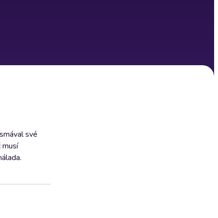
esmával své
č musí
nálada.