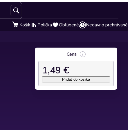
Košík
Polička
Obľúbené
Nedávno prehrávané
Cena:
1,49 €
Pridať do košíka