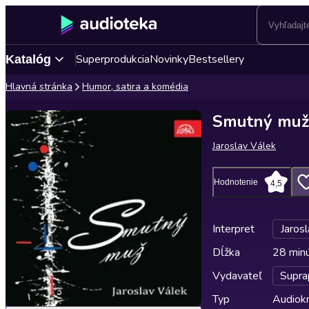
Superprodukcia
Novinky
Bestsellery
Katalóg
Hlavná stránka
Humor, satira a komédia
Smutný muž
Jaroslav Válek
Hodnotenie
4,5
Interpret
Jaros
Dĺžka
28 min
Vydavateľ
Supra
Typ
Audiok