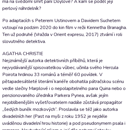
má na svědomí smrt paní Doylové? A kam se poděl její
perlový náhrdelník?
Po adaptacích s Peterem Ustinovem a Davidem Suchetem
vstoupí na podzim 2020 do kin film v režii Kennetha Branagha.
Ten už podruhé (Vražda v Orient expresu, 2017) ztvární i roli
slovutného detektiva.
AGATHA CHRISTIE
Nejznámější autorka detektivních příběhů, která je
nejvydávanější spisovatelkou vůbec, učinila svého Hercula
Poirota hrdinou 33 románů a téměř 60 povídek. V
pětapadesátileté literární kariéře obohatila pátračskou scénu
vedle slečny Marplové i o nepolapitelného pana Quina nebo o
penzionovaného úředníka Parkera Pynea, avšak jejím
nejoblíbenějším vyšetřovatelem nadále zůstává propagátor
„šedých buněk mozkových“. Proslavila se též jako autorka
divadelních her (Past na myši z roku 1952 je nejdéle
uváděnou divadelní hrou historie) a pod pseudonymem psala i