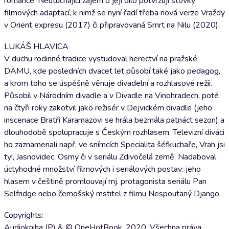
romance. Neutuchající zájem o její dílo potvrzují stovky
filmových adaptací, k nimž se nyní řadí třeba nová verze Vraždy
v Orient expresu (2017) či připravovaná Smrt na Nilu (2020).
LUKÁŠ HLAVICA
V duchu rodinné tradice vystudoval herectví na pražské
DAMU, kde posledních dvacet let působí také jako pedagog,
a krom toho se úspěšně věnuje divadelní a rozhlasové režii.
Působil v Národním divadle a v Divadle na Vinohradech, poté
na čtyři roky zakotvil jako režisér v Dejvickém divadle (jeho
inscenace Bratři Karamazovi se hrála bezmála patnáct sezon) a
dlouhodobě spolupracuje s Českým rozhlasem. Televizní diváci
ho zaznamenali např. ve snímcích Specialita šéfkuchaře, Vrah jsi
ty!, Jasnovidec, Osmy či v seriálu Zdivočelá země. Nadaboval
úctyhodné množství filmových i seriálových postav: jeho
hlasem v češtině promlouvají mj. protagonista seriálu Pan
Selfridge nebo černošský mstitel z filmu Nespoutaný Django.
Copyrights:
Audiokniha (P) & © OneHotBook, 2020. Všechna práva