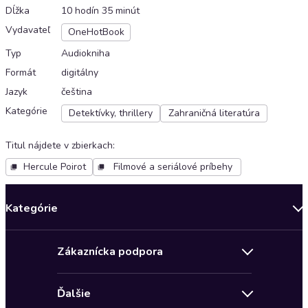
Dĺžka
10 hodín 35 minút
Vydavateľ
OneHotBook
Typ
Audiokniha
Formát
digitálny
Jazyk
čeština
Kategórie
Detektívky, thrillery
Zahraničná literatúra
Titul nájdete v zbierkach
:
Hercule Poirot
Filmové a seriálové príbehy
Kategórie
Bestsellery mesiaca
Zákaznícka podpora
Novinky
Obchodné podmienky
Akcia
Ďalšie
Pravidlá ochrany osobných údajov
Detektívky, thrillery