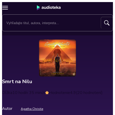
Smrt na Nilu
Dĺžka
10 hodín 35 minút
Hodnotenie
4.9
(20 hodnotení)
Autor
Agatha Christie