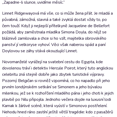
„Zapadne-li slunce, uvidíme měsíc.“
Linnet Ridgewayová má vše, co si může žena přát. Je mladá a
půvabná, zámožná, slavná a také zvyklá dostat vždy to, po
čem touží. Když ji nejlepší přítelkyně Jacqueline de Bellefort
požádá, aby zaměstnala mladíka Simona Doyla, do nějž se
bláznivě zamilovala a chce si ho vzít, majitelka obrovského
panství jí velkoryse vyhoví. Věci však naberou spád a paní
Doylovou se záhy stává okouzlující Linnet.
Novomanželé vyrážejí na svatební cestu do Egypta, kde
dovolenou tráví i detektiv Hercule Poirot, který tuto anglickou
celebritu zná stejně dobře jako zbytek turistické výpravy.
Pozorný Belgičan si rovněž vzpomíná, co ho napadlo při jeho
prvním londýnském setkání se Simonem a jeho bývalou
milenkou, jež se k rozhořčení mladého pána i jeho choti k jejich
plavbě po Nilu připojila. Jednoho večera dojde na luxusní lodi
Karnak k žárlivé scéně, která vyústí v Simonovo postřelení.
Nehodu hned ráno zastíní ještě větší tragédie: kdo z pasažérů