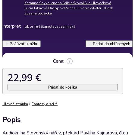
Katarína Soyka
Lenona Štiblaríková
Lívia Hlavačková
Lucia Piknová Droppová
Michal Hvorecký
Peter Jelínek
Zuzana Stožická
Interpret
Libor Terš
Stanislava Jachnická
Počúvať ukážku
Pridať do obľúbených
Cena:
22,99 €
Pridať do košíka
Hlavná stránka
Fantasy a sci-fi
Popis
Audiokniha Slovenský nářez, překlad Pavlína Kajnarová, čtou