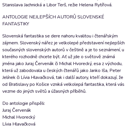
Stanislava Jachnická a Libor Terš, režie Helena Rytířová.
ANTOLOGIE NEJLEPŠÍCH AUTORŮ SLOVENSKÉ
FANTASTIKY
Slovenská fantastika se dere nahoru kvalitou i čtenářským
zájmem. Slovenský nářez je velkolepé představení nejlepších
současných slovenských autorů v češtině a je to seznámení, u
kterého rozhodně chcete být. Ať už jde o světově známá
jména jako Juraj Červenák či Michal Hvorecký, esa z východu,
která už zabodovala u českých čtenářů jako Janko Iša, Peter
Jelínek či Lívia Hlavačková, tak i další autory, kteří dokazují, že
od Bratislavy po Košice vzniká velkolepá fantastika, která vás
vezme do jiných světů a úžasných příběhů.
Do antologie přispěli:
Juraj Červenák
Michal Hvorecký
Lívia Hlavačková