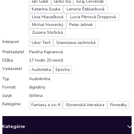
Ján Gálik
Janko Iša
Juraj Červenák
Katarína Soyka
Lenona Štiblaríková
Lívia Hlavačková
Lucia Piknová Droppová
Michal Hvorecký
Peter Jelínek
Zuzana Stožická
Interpret
Libor Terš
Stanislava Jachnická
Prekladateľ
Pavlína Kajnarová
Dĺžka
17 hodín 20 minút
Vydavateľ
Audioteka
Epocha
Typ
Audiokniha
Formát
digitálny
Jazyk
čeština
Kategórie
Fantasy a sci-fi
Slovenská literatúra
Poviedky
Kategórie