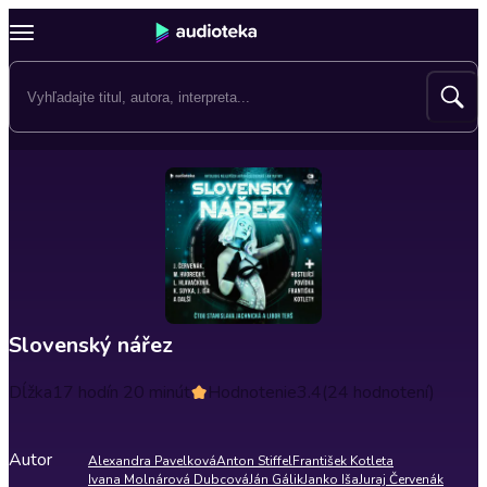
Slovenský nářez
Dĺžka
17 hodín 20 minút
Hodnotenie
3.4
(24 hodnotení)
Autor
Alexandra Pavelková
Anton Stiffel
František Kotleta
Ivana Molnárová Dubcová
Ján Gálik
Janko Iša
Juraj Červenák