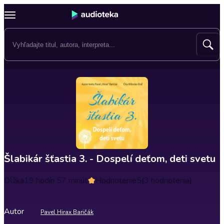
Šlabikár šťastia 3. - Dospelí deťom, deti svetu
Dĺžka
19 hodín 57 minút
Hodnotenie
5
(3 hodnotenia)
Autor
Pavel Hirax Baričák