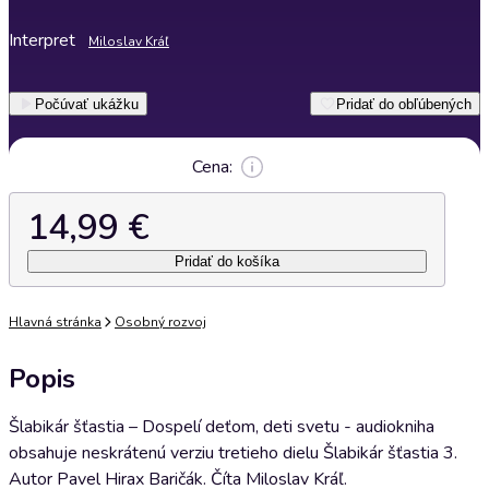
Interpret
Miloslav Kráľ
Počúvať ukážku
Pridať do obľúbených
Cena:
14,99 €
Pridať do košíka
Hlavná stránka
Osobný rozvoj
Popis
Šlabikár šťastia – Dospelí deťom, deti svetu - audiokniha
obsahuje neskrátenú verziu tretieho dielu Šlabikár šťastia 3.
Autor Pavel Hirax Baričák. Číta Miloslav Kráľ.