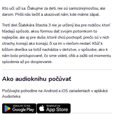
Kto učí, učí sa. Ďakujme za deti, nie sú samozrejmosťou, ale
darom. Prišli nás liečiť a ukazovať nám, kde máme zápal.
Tretí diel Šlabikára šťastia 3 nie je určený iba pre rodičov, ktorí
hľadajú spôsob, akou formou dať svojim potomkom to
najlepšie, ale aj pre duše, ktoré chcú pochopiť, prečo sú v nich
strachy, konajú ako konajú, či sa im v niečom nedarí. Kľúč k
bôľom dneška sa totiž nachádza v detstve, v spôsobe, ako k
nám bolo pristupované, čo sme videli, cítili a zažili od momentu
splodenia až po dospievanie.
Ako audioknihu počúvať
Počúvajte pohodlne na Android a iOS zariadeniach v aplikácii
Audioteka