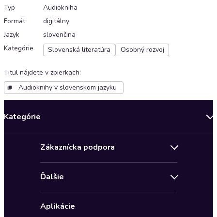
Typ
Audiokniha
Formát
digitálny
Jazyk
slovenčina
Kategórie
Slovenská literatúra
Osobný rozvoj
Titul nájdete v zbierkach
:
Audioknihy v slovenskom jazyku
Kategórie
Bestsellery mesiaca
Zákaznícka podpora
Novinky
Obchodné podmienky
Akcia
Ďalšie
Pravidlá ochrany osobných údajov
Detektívky, thrillery
Zľava 4 € na prvú audioknihu
Kontakt a pomocník
Fantasy a sci-fi
Aplikácie