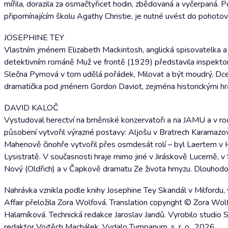
mířila, dorazila za osmačtyřicet hodin, zbědovaná a vyčerpaná.
připomínajícím školu Agathy Christie, je nutné uvést do pohoto
JOSEPHINE TEY
Vlastním jménem Elizabeth Mackintosh, anglická spisovatelka a 
detektivním románě Muž ve frontě (1929) představila inspektora G
Slečna Pymová v tom udělá pořádek, Milovat a být moudrý, Dcer
dramatička pod jménem Gordon Daviot, zejména historickými hra
DAVID KALOČ
Vystudoval herectví na brněnské konzervatoři a na JAMU a v ro
působení vytvořil výrazné postavy: Aljošu v Bratrech Karamazo
Mahenově činohře vytvořil přes osmdesát rolí – byl Laertem v
Lysistratě. V současnosti hraje mimo jiné v Jiráskově Lucerně, 
Nový (Oldřich) a v Čapkově dramatu Ze života hmyzu. Dlouhodo
Nahrávka vznikla podle knihy Josephine Tey Skandál v Milfordu,
Affair přeložila Zora Wolfová. Translation copyright © Zora Wol
Halamíková. Technická redakce Jaroslav Jandů. Vyrobilo studi
redaktor Vojtěch Machálek. Vydalo Tympanum, s. r. o., 2026.