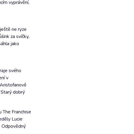
cím vyprávění,
ještě ne ryze
link za svíčky,
sáhla jako
raje svého
ní v
 Aristofanově
 Starý dobrý
u The Franchise
eděly Lucie
i. Odpovědný