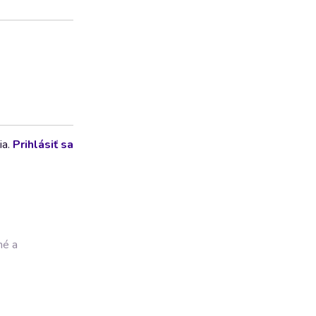
ia.
Prihlásiť sa
né a