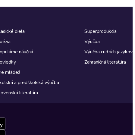
lasické diela
Superprodukcia
oézia
Výučba
opulárne náučná
Výučba cudzích jazykov
oviedky
Zahraničná literatúra
re mládež
kolská a predškolská výučba
lovenská literatúra