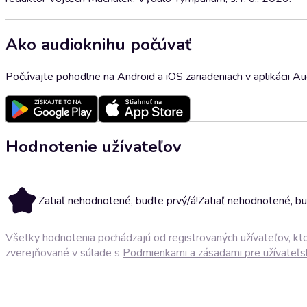
Ako audioknihu počúvať
Počúvajte pohodlne na Android a iOS zariadeniach v aplikácii A
Hodnotenie užívateľov
Zatiaľ nehodnotené, buďte prvý/á!
Zatiaľ nehodnotené, bu
Všetky hodnotenia pochádzajú od registrovaných užívateľov, ktor
zverejňované v súlade s
Podmienkami a zásadami pre užívateľs