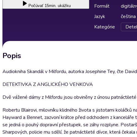
Formát
digitáln
Počúvať
15min. ukážku
Jazyk
čeština
Kategórie
Detek
Popis
Audiokniha Skandál v Milfordu, autorka Josephine Tey, čte David
DETEKTIVKA Z ANGLICKÉHO VENKOVA
Dvě vážené dámy z Milfordu jsou obviněny z únosu patnáctileté dí
Robertu Blairovi, milovníku klidného života s jistotami koláčků 
Hayward a Bennet, zazvoní krátce před odchodem z kanceláře t
se jedná o pouhý dopravní přestupek, se záhy rozplyne. Postarší
Sharpových, policie mu sdělí, že patnáctileté dívce, která čeka