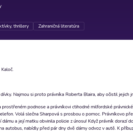
y
tívky, thrillery
Zahraničná literatúra
 Kaloč.
vky. Najmou si proto právníka Roberta Blaira, aby očistil jejich 
na prostřeném podnose a právníkovi ctihodné milfordské právnické 
elefon. Volá slečna Sharpová s prosbou o pomoc. Právníkovo pře
 dámu a její matku obvinila policie z únosu! Když právník dorazí 
la na autobus, nabídly před pár dny dvě dámy odvoz v autě. K příb