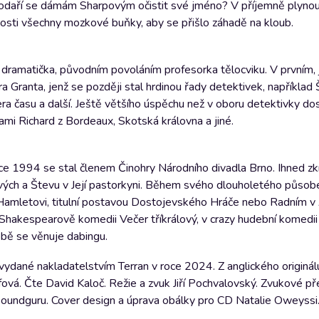
 Podaří se dámám Sharpovým očistit své jméno? V příjemně plynou
vosti všechny mozkové buňky, aby se přišlo záhadě na kloub.
dramatička, původním povoláním profesorka tělocviku. V prvním, 
ranta, jenž se později stal hrdinou řady detektivek, například Ši
a času a další. Ještě většího úspěchu než v oboru detektivky do
mi Richard z Bordeaux, Skotská královna a jiné.
ce 1994 se stal členem Činohry Národního divadla Brno. Ihned zk
vých a Števu v Její pastorkyni. Během svého dlouholetého působe
 Hamletovi, titulní postavou Dostojevského Hráče nebo Radním v
v Shakespearově komedii Večer tříkrálový, v crazy hudební komedii
bě se věnuje dabingu.
 vydané nakladatelstvím Terran v roce 2024. Z anglického originál
fová. Čte David Kaloč. Režie a zvuk Jiří Pochvalovský. Zvukové př
o Soundguru. Cover design a úprava obálky pro CD Natalie Oweyss