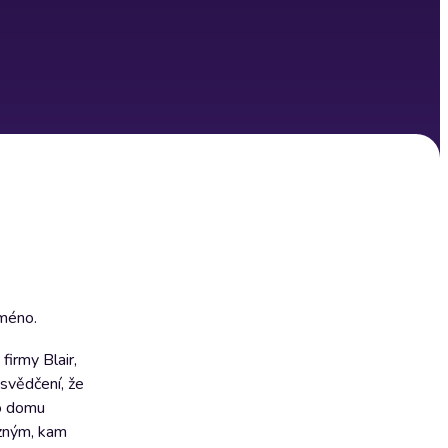
jméno.
firmy Blair,
svědčení, že
do domu
uzným, kam