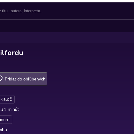
ilfordu
Pridať do obľúbených
 Kaloč
 31 minút
anum
niha