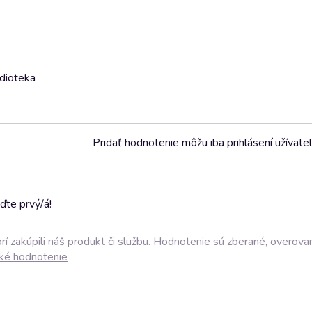
udioteka
Pridať hodnotenie môžu iba prihlásení užívatel
ďte prvý/á!
í zakúpili náš produkt či službu. Hodnotenie sú zberané, overova
ké hodnotenie