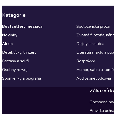
Kategórie
Bestsellery mesiaca
Spoločenská próza
Novinky
Životná filozofia, ná
Akcia
Dejiny a história
Detektívky, thrillery
Literatúra faktu a publ
Fantasy a sci-fi
Rozprávky
Osobný rozvoj
Humor, satira a komé
Spomienky a biografia
Audiosprievodcovia
Zákazníck
Obchodné po
Pravidlá ochr