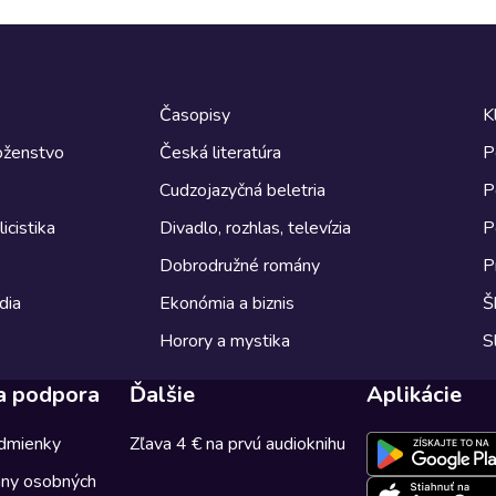
Časopisy
K
boženstvo
Česká literatúra
P
Cudzojazyčná beletria
P
icistika
Divadlo, rozhlas, televízia
P
Dobrodružné romány
P
dia
Ekonómia a biznis
Š
Horory a mystika
S
a podpora
Ďalšie
Aplikácie
dmienky
Zľava 4 € na prvú audioknihu
any osobných