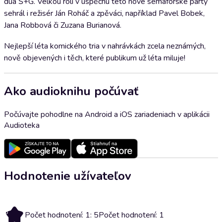
dua Š+G. Velkou roli v úspěchu této nové semaforské party
sehrál i režisér Ján Roháč a zpěváci, například Pavel Bobek,
Jana Robbová či Zuzana Burianová.
Nejlepší léta komického tria v nahrávkách zcela neznámých,
nově objevených i těch, které publikum už léta miluje!
Ako audioknihu počúvať
Počúvajte pohodlne na Android a iOS zariadeniach v aplikácii
Audioteka
Hodnotenie užívateľov
5
Počet hodnotení: 1: 5
Počet hodnotení: 1