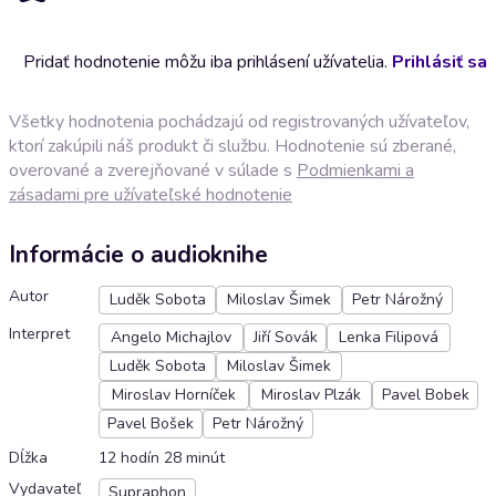
Pridať hodnotenie môžu iba prihlásení užívatelia.
Prihlásiť sa
Všetky hodnotenia pochádzajú od registrovaných užívateľov,
ktorí zakúpili náš produkt či službu. Hodnotenie sú zberané,
overované a zverejňované v súlade s
Podmienkami a
zásadami pre užívateľské hodnotenie
Informácie o audioknihe
Autor
Luděk Sobota
Miloslav Šimek
Petr Nárožný
Interpret
Angelo Michajlov
Jiří Sovák
Lenka Filipová
Luděk Sobota
Miloslav Šimek
Miroslav Horníček
Miroslav Plzák
Pavel Bobek
Pavel Bošek
Petr Nárožný
Dĺžka
12 hodín 28 minút
Vydavateľ
Supraphon