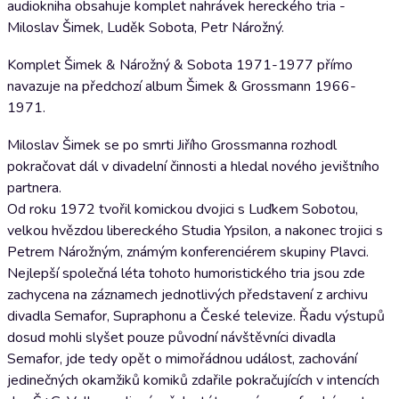
audiokniha obsahuje komplet nahrávek hereckého tria -
Miloslav Šimek, Luděk Sobota, Petr Nárožný.
Komplet Šimek & Nárožný & Sobota 1971-1977 přímo
navazuje na předchozí album Šimek & Grossmann 1966-
1971.
Miloslav Šimek se po smrti Jiřího Grossmanna rozhodl
pokračovat dál v divadelní činnosti a hledal nového jevištního
partnera.
Od roku 1972 tvořil komickou dvojici s Luďkem Sobotou,
velkou hvězdou libereckého Studia Ypsilon, a nakonec trojici s
Petrem Nárožným, známým konferenciérem skupiny Plavci.
Nejlepší společná léta tohoto humoristického tria jsou zde
zachycena na záznamech jednotlivých představení z archivu
divadla Semafor, Supraphonu a České televize. Řadu výstupů
dosud mohli slyšet pouze původní návštěvníci divadla
Semafor, jde tedy opět o mimořádnou událost, zachování
jedinečných okamžiků komiků zdařile pokračujících v intencích