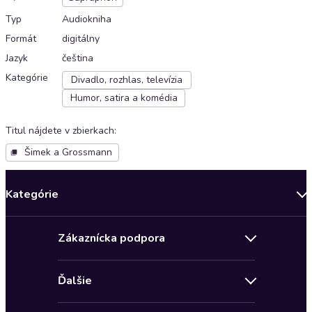
Typ
Audiokniha
Formát
digitálny
Jazyk
čeština
Kategórie
Divadlo, rozhlas, televízia
Humor, satira a komédia
Titul nájdete v zbierkach
:
Šimek a Grossmann
Kategórie
Bestsellery mesiaca
Zákaznícka podpora
Novinky
Obchodné podmienky
Akcia
Ďalšie
Pravidlá ochrany osobných údajov
Detektívky, thrillery
Zľava 4 € na prvú audioknihu