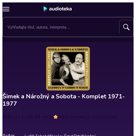
Šimek a Nárožný a Sobota - Komplet 1971-
1977
Dĺžka
12 hodín 28 minút
Hodnotenie
5
(1 hodnotenie)
Autor