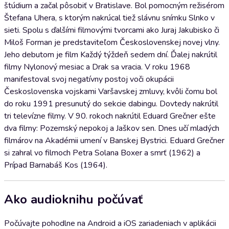
štúdium a začal pôsobiť v Bratislave. Bol pomocným režisérom
Štefana Uhera, s ktorým nakrúcal tiež slávnu snímku Slnko v
sieti. Spolu s ďalšími filmovými tvorcami ako Juraj Jakubisko či
Miloš Forman je predstaviteľom Československej novej vlny.
Jeho debutom je film Každý týždeň sedem dní. Ďalej nakrútil
filmy Nylonový mesiac a Drak sa vracia. V roku 1968
manifestoval svoj negatívny postoj voči okupácii
Československa vojskami Varšavskej zmluvy, kvôli čomu bol
do roku 1991 presunutý do sekcie dabingu. Dovtedy nakrútil
tri televízne filmy. V 90. rokoch nakrútil Eduard Grečner ešte
dva filmy: Pozemský nepokoj a Jaškov sen. Dnes učí mladých
filmárov na Akadémii umení v Banskej Bystrici. Eduard Grečner
si zahral vo filmoch Petra Solana Boxer a smrť (1962) a
Prípad Barnabáš Kos (1964).
Ako audioknihu počúvať
Počúvajte pohodlne na Android a iOS zariadeniach v aplikácii