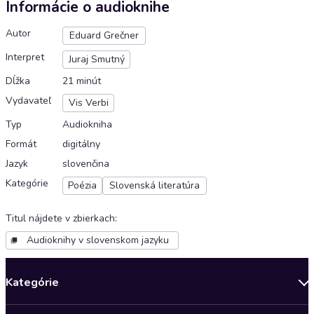
Informácie o audioknihe
Autor
Eduard Grečner
Interpret
Juraj Smutný
Dĺžka
21 minút
Vydavateľ
Vis Verbi
Typ
Audiokniha
Formát
digitálny
Jazyk
slovenčina
Kategórie
Poézia
Slovenská literatúra
Titul nájdete v zbierkach
:
Audioknihy v slovenskom jazyku
Kategórie
Bestsellery mesiaca