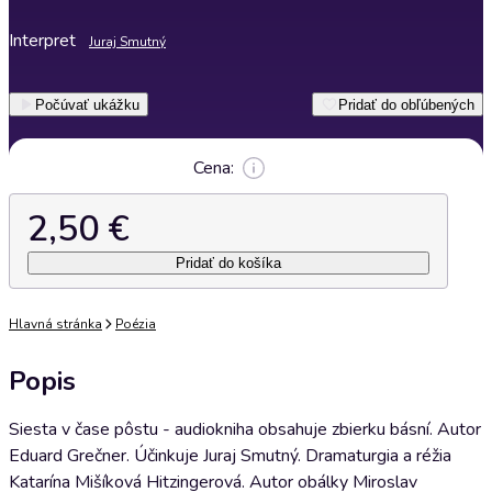
Interpret
Juraj Smutný
Počúvať ukážku
Pridať do obľúbených
Cena:
2,50 €
Pridať do košíka
Hlavná stránka
Poézia
Popis
Siesta v čase pôstu - audiokniha obsahuje zbierku básní. Autor
Eduard Grečner. Účinkuje Juraj Smutný. Dramaturgia a réžia
Katarína Mišíková Hitzingerová. Autor obálky Miroslav