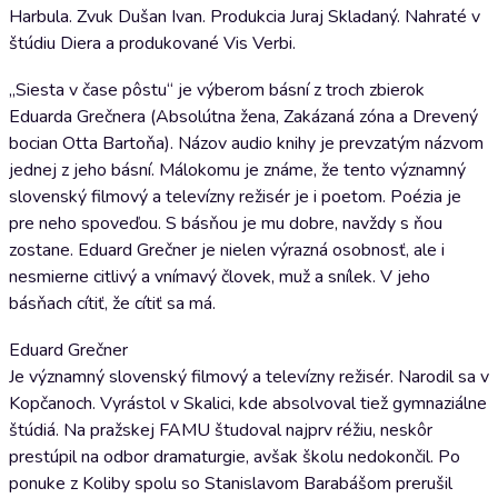
Harbula. Zvuk Dušan Ivan. Produkcia Juraj Skladaný. Nahraté v
štúdiu Diera a produkované Vis Verbi.
„Siesta v čase pôstu“ je výberom básní z troch zbierok
Eduarda Grečnera (Absolútna žena, Zakázaná zóna a Drevený
bocian Otta Bartoňa). Názov audio knihy je prevzatým názvom
jednej z jeho básní. Málokomu je známe, že tento významný
slovenský filmový a televízny režisér je i poetom. Poézia je
pre neho spoveďou. S básňou je mu dobre, navždy s ňou
zostane. Eduard Grečner je nielen výrazná osobnosť, ale i
nesmierne citlivý a vnímavý človek, muž a snílek. V jeho
básňach cítiť, že cítiť sa má.
Eduard Grečner
Je významný slovenský filmový a televízny režisér. Narodil sa v
Kopčanoch. Vyrástol v Skalici, kde absolvoval tiež gymnaziálne
štúdiá. Na pražskej FAMU študoval najprv réžiu, neskôr
prestúpil na odbor dramaturgie, avšak školu nedokončil. Po
ponuke z Koliby spolu so Stanislavom Barabášom prerušil