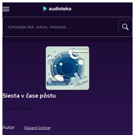
Siesta v čase pôstu
Dĺžka
21 minút
Autor
Eduard Grečner