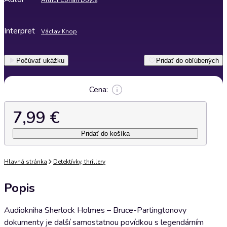
Arthur Conan Doyle
Interpret
Václav Knop
Počúvať ukážku
Pridať do obľúbených
Cena:
7,99 €
Pridať do košíka
Hlavná stránka
Detektívky, thrillery
Popis
Audiokniha Sherlock Holmes – Bruce-Partingtonovy
dokumenty je další samostatnou povídkou s legendárním