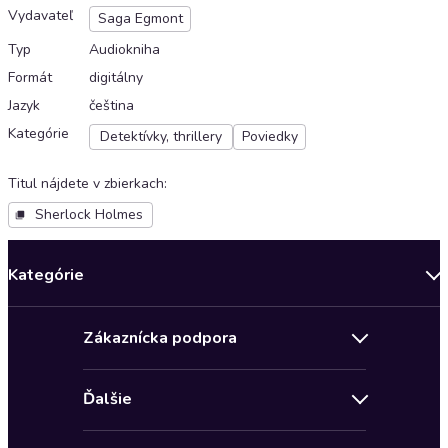
Vydavateľ
Saga Egmont
Typ
Audiokniha
Formát
digitálny
Jazyk
čeština
Kategórie
Detektívky, thrillery
Poviedky
Titul nájdete v zbierkach
:
Sherlock Holmes
Kategórie
Bestsellery mesiaca
Zákaznícka podpora
Novinky
Obchodné podmienky
Akcia
Ďalšie
Pravidlá ochrany osobných údajov
Detektívky, thrillery
Zľava 4 € na prvú audioknihu