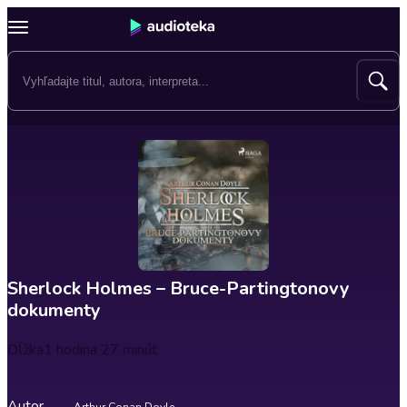
Sherlock Holmes – Bruce-Partingtonovy
dokumenty
Dĺžka
1 hodina 27 minút
Autor